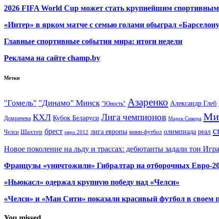
2026 FIFA World Cup может стать крупнейшим спортивным
«Интер» в ярком матче с семью голами обыграл «Барселон
Главные спортивные события мира: итоги недели
Реклама на сайте champ.by
Метки
Азаренко
"Гомель"
"Динамо" Минск
Александр Глеб
"Юность"
Ми
Лига чемпионов
КХЛ
Кубок Беларуси
Домрачева
Марек Сикора
с
брест
олимпиада
Шахтер
лига европы
реал
Челси
мини-футбол
евро 2012
Новое поколение на льду и трассах: дебютанты задали тон Игр
Французы «уничтожили» Гибралтар на отборочных Евро-2
«Ньюкасл» одержал крупную победу над «Челси»
«Челси» и «Ман Сити» показали красивый футбол в своем 
You missed