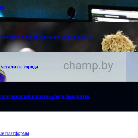
те
кают наибольшее внимание болельщиков
устали от города
ожиданностей и потерь среди фаворитов
вые платформы