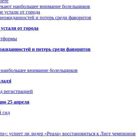
нете
лекают наибольшее внимание болельщиков
е устали от города
неожиданностей и потерь среди фаворитов
устали от города
атформы
ожиданностей и потерь среди фаворитов
т наибольшее внимание болельщиков
ладзі
д регистрацией
но 25 апреля
й гид
и»: успеет ли лидер «Реала» восстановиться к Лиге чемпионов