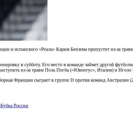
ции и испанского «Реала» Карим Бензема пропустит из-за трав
ровку в субботу. Его место в команде займет другой футболист
выступить из-за травм Поль Погба («Ювентус», Италия) и Нголо 
борная Франции сыграет в группе D против команд Австралии (22
 Кубка России