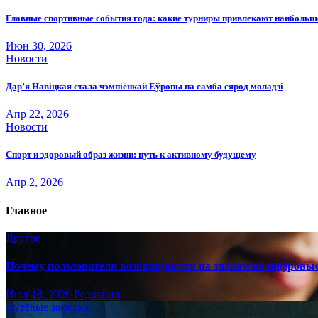
Главные спортивные события года: какие турниры привлекают наиболь
Июн 30, 2026
Новости
Дар’я Навіцкая стала чэмпіёнкай Еўропы па самба сярод моладзі
Апр 22, 2026
Новости
Спорт и здоровый образ жизни: путь к активному будущему
Апр 2, 2026
Главное
Другое
Почему пользователи возвращаются на знакомые цифровы
Июл 18, 2026
Редакция
Путёвые заметки