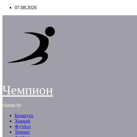
Перейти
07.08.2026
к
содержимому
Чемпион
champ.by
Беларусь
Хоккей
Футбол
Теннис