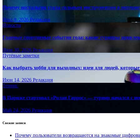
Почему ностальгия стала сильным инструментом в интерне
Июл 9, 2026
Редакция
Новости
Главные спортивные события года: какие турниры привле
Июн 30, 2026
Редакция
Путёвые заметки
Как выбрать хобби для выходных: идеи для людей, которые 
Июн 14, 2026
Редакция
Теннис
В Париже стартовал «Ролан Гаррос» — турнир начался с не
Май 24, 2026
Редакция
Свежие записи
Почему пользователи возвращаются на знакомые цифро