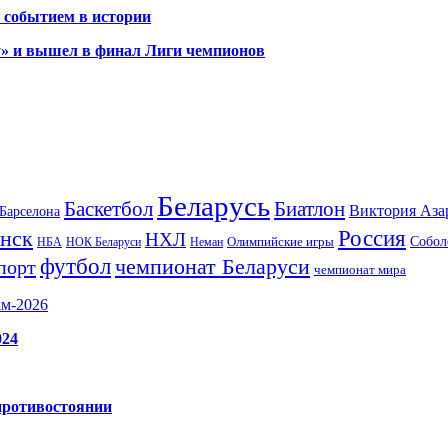
 событием в истории
у» и вышел в финал Лиги чемпионов
Беларусь
Баскетбол
Биатлон
Виктория Аза
Барселона
Россия
нск
НХЛ
Олимпийские игры
Собол
НБА
НОК Беларуси
Неман
футбол
чемпионат Беларуси
порт
чемпионат мира
ам-2026
024
противостоянии