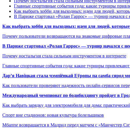
Почему ностальгия стала сильным инструментом в интер
Главные спортивные события года: какие турниры прив
Как выбрать хобби для выходных: идеи для людей, которы
В Париже стартовал «Ролан Гаррос» — турнир начался с 
Как выбрать хобби для выходных: идеи для людей, которые 
Почему пользователи возвращаются на знакомые цифровые пл
В Париже стартовал «Ролан Гаррос» — турнир начался с не
Почему ностальгия стала сильным инструментом в интернете
Главные спортивные события года: какие турниры привлекаю
Дар’я Навіцкая стала чэмпіёнкай Еўропы па самба сярод мо
Как пользователи проверяют надежность онлайн-сервисов пере
Международный чемпионат по бодибилдингу пройдет в Грод
Как выбрать зарядку для электромобиля для дома: практически
Спорт вне стадионов: новая культура болельщиков
Мбаппе возвращается в Мадрид перед матчем с «Манчестер Сит