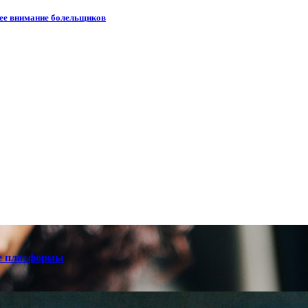
шее внимание болельщиков
е платформы