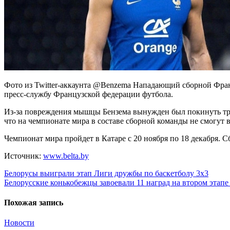
Фото из Twitter-аккаунта @Benzema Нападающий сборной Фран
пресс-службу Французской федерации футбола.
Из-за повреждения мышцы Бензема вынужден был покинуть трени
что на чемпионате мира в составе сборной команды не смогут 
Чемпионат мира пройдет в Катаре с 20 ноября по 18 декабря. С
Источник:
www.belta.by
Навигация
Белорусы выиграли этап Лиги дружбы по баскетболу 3х3
Белорусские конькобежцы завоевали 11 наград на втором этапе
по
записям
Похожая запись
Новости