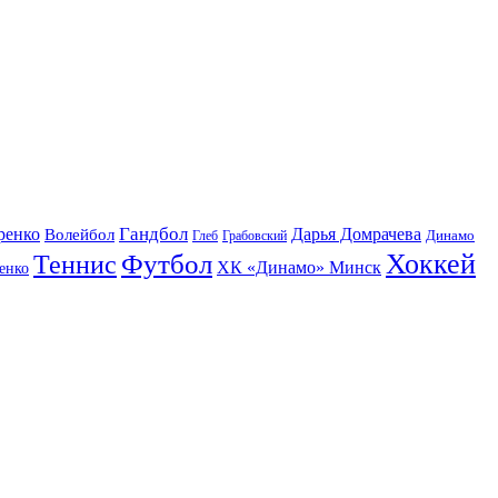
Гандбол
ренко
Волейбол
Дарья Домрачева
Динамо
Глеб
Грабовский
Футбол
Хоккей
Теннис
ХК «Динамо» Минск
енко