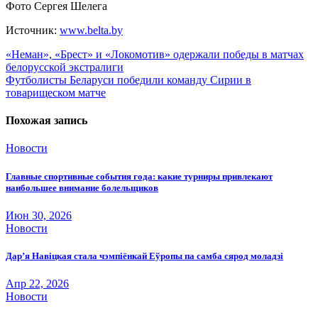
Фото Сергея Шелега
Источник:
www.belta.by
Навигация
«Неман», «Брест» и «Локомотив» одержали победы в матчах
белорусской экстралиги
по
Футболисты Беларуси победили команду Сирии в
записям
товарищеском матче
Похожая запись
Новости
Главные спортивные события года: какие турниры привлекают
наибольшее внимание болельщиков
Июн 30, 2026
Новости
Дар’я Навіцкая стала чэмпіёнкай Еўропы па самба сярод моладзі
Апр 22, 2026
Новости