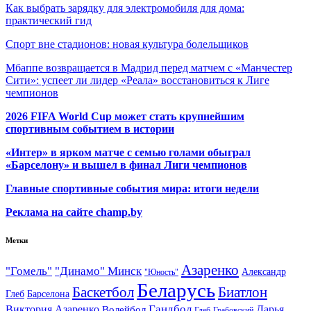
Как выбрать зарядку для электромобиля для дома:
практический гид
Спорт вне стадионов: новая культура болельщиков
Мбаппе возвращается в Мадрид перед матчем с «Манчестер
Сити»: успеет ли лидер «Реала» восстановиться к Лиге
чемпионов
2026 FIFA World Cup может стать крупнейшим
спортивным событием в истории
«Интер» в ярком матче с семью голами обыграл
«Барселону» и вышел в финал Лиги чемпионов
Главные спортивные события мира: итоги недели
Реклама на сайте champ.by
Метки
Азаренко
"Гомель"
"Динамо" Минск
Александр
"Юность"
Беларусь
Баскетбол
Биатлон
Глеб
Барселона
Гандбол
Виктория Азаренко
Волейбол
Дарья
Глеб
Грабовский