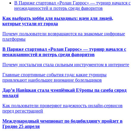
В Париже стартовал «Ролан Гаррос» — турнир начался с
неожиданностей и потерь среди фаворитов
Как выбрать хобби для выходных: идеи для людей,
которые устали от города
Почему пользователи возвращаются на знакомые цифровые
платформы
В Париже стартовал «Ролан Гаррос» — турнир начался с
неожиданностей и потерь среди фаворитов
Почему ностальгия стала сильным инструментом в интернете
Главные спортивные события года: какие турниры
привлекают наибольшее внимание болельщиков
Дар’я Навіцкая стала чэмпіёнкай Еўропы па самба сярод
моладзі
Как пользователи проверяют надежность онлайн-сервисов
перед регистрацией
Международный чемпионат по бодибилдингу пройдет в
Гродно 25 апреля