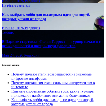
Июн 30, 2026
Редакция
Путёвые заметки
Как выбрать хобби для выходных: идеи для людей,
которые устали от города
Июн 14, 2026
Редакция
Теннис
В Париже стартовал «Ролан Гаррос» — турнир начался с
неожиданностей и потерь среди фаворитов
Май 24, 2026
Редакция
Свежие записи
Почему пользователи возвращаются на знакомые
цифровые платформы
Почему ностальгия стала сильным инструментом в
интернете
Главные спортивные события года: какие турниры
привлекают наибольшее внимание болельщиков
Как выбрать хобби для выходных: идеи для людей,
которые устали от города