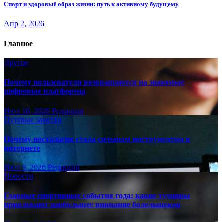
Спорт и здоровый образ жизни: путь к активному будущему
Апр 2, 2026
Главное
Другое
Почему пользователи возвращаются на знакомые
цифровые платформы
Июл 18, 2026
Редакция
Путёвые заметки
Почему ностальгия стала сильным инструментом в
интернете
Июл 9, 2026
Редакция
Новости
Главные спортивные события года: какие турниры
привлекают наибольшее внимание болельщиков