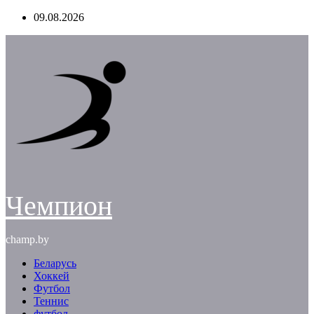
Перейти
09.08.2026
к
содержимому
Чемпион
champ.by
Беларусь
Хоккей
Футбол
Теннис
футбол