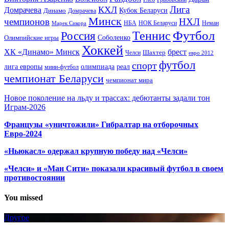
Лига
КХЛ
Домрачева
Кубок Беларуси
Динамо
Домрачева
Минск
чемпионов
НХЛ
НБА
Марек Сикора
НОК Беларуси
Неман
Футбол
Теннис
Россия
Олимпийские игры
Соболенко
Хоккей
ХК «Динамо» Минск
брест
Шахтер
Челси
евро 2012
футбол
спорт
олимпиада
лига европы
реал
мини-футбол
чемпионат Беларуси
чемпионат мира
Новое поколение на льду и трассах: дебютанты задали тон
Играм-2026
Французы «уничтожили» Гибралтар на отборочных
Евро-2024
«Ньюкасл» одержал крупную победу над «Челси»
«Челси» и «Ман Сити» показали красивый футбол в своем
противостоянии
You missed
Другое