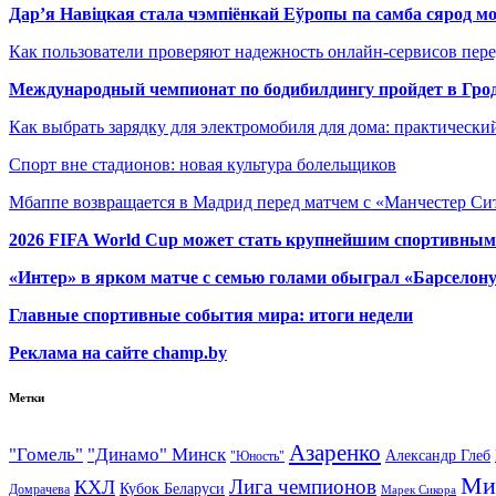
Дар’я Навіцкая стала чэмпіёнкай Еўропы па самба сярод мо
Как пользователи проверяют надежность онлайн-сервисов пере
Международный чемпионат по бодибилдингу пройдет в Грод
Как выбрать зарядку для электромобиля для дома: практически
Спорт вне стадионов: новая культура болельщиков
Мбаппе возвращается в Мадрид перед матчем с «Манчестер Сит
2026 FIFA World Cup может стать крупнейшим спортивным
«Интер» в ярком матче с семью голами обыграл «Барселон
Главные спортивные события мира: итоги недели
Реклама на сайте champ.by
Метки
Азаренко
"Гомель"
"Динамо" Минск
Александр Глеб
"Юность"
Ми
Лига чемпионов
КХЛ
Кубок Беларуси
Домрачева
Марек Сикора