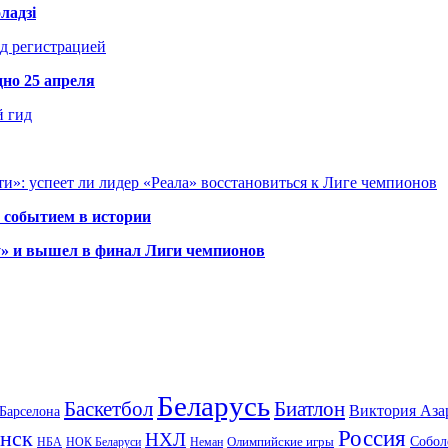
ладзі
д регистрацией
но 25 апреля
й гид
и»: успеет ли лидер «Реала» восстановиться к Лиге чемпионов
 событием в истории
у» и вышел в финал Лиги чемпионов
Беларусь
Баскетбол
Биатлон
Виктория Аза
Барселона
Россия
нск
НХЛ
Олимпийские игры
Собол
НБА
НОК Беларуси
Неман