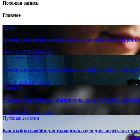
Похожая запись
Главное
Другое
Почему пользователи возвращаются на знакомые цифровы
Июл 18, 2026
Редакция
Путёвые заметки
Почему ностальгия стала сильным инструментом в интерне
Июл 9, 2026
Редакция
Новости
Главные спортивные события года: какие турниры привле
Июн 30, 2026
Редакция
Путёвые заметки
Как выбрать хобби для выходных: идеи для людей, которые 