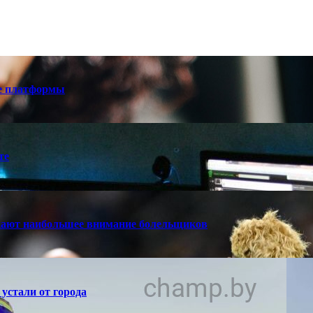
е платформы
те
кают наибольшее внимание болельщиков
устали от города