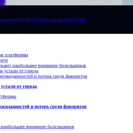
ожиданностей и потерь среди фаворитов
вые платформы
нете
лекают наибольшее внимание болельщиков
е устали от города
неожиданностей и потерь среди фаворитов
устали от города
атформы
ожиданностей и потерь среди фаворитов
т наибольшее внимание болельщиков