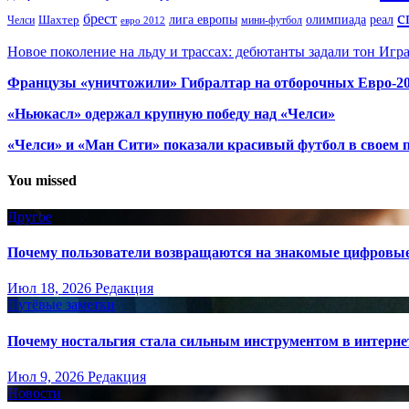
с
брест
олимпиада
Шахтер
лига европы
реал
Челси
мини-футбол
евро 2012
Новое поколение на льду и трассах: дебютанты задали тон Игр
Французы «уничтожили» Гибралтар на отборочных Евро-2
«Ньюкасл» одержал крупную победу над «Челси»
«Челси» и «Ман Сити» показали красивый футбол в своем 
You missed
Другое
Почему пользователи возвращаются на знакомые цифровы
Июл 18, 2026
Редакция
Путёвые заметки
Почему ностальгия стала сильным инструментом в интерне
Июл 9, 2026
Редакция
Новости