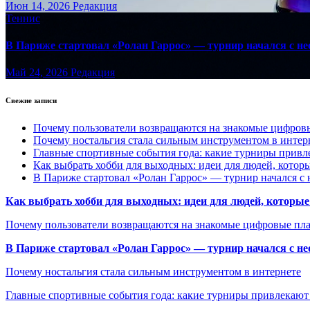
Июн 14, 2026
Редакция
Теннис
В Париже стартовал «Ролан Гаррос» — турнир начался с не
Май 24, 2026
Редакция
Свежие записи
Почему пользователи возвращаются на знакомые цифро
Почему ностальгия стала сильным инструментом в интер
Главные спортивные события года: какие турниры прив
Как выбрать хобби для выходных: идеи для людей, которы
В Париже стартовал «Ролан Гаррос» — турнир начался с 
Как выбрать хобби для выходных: идеи для людей, которые 
Почему пользователи возвращаются на знакомые цифровые пл
В Париже стартовал «Ролан Гаррос» — турнир начался с не
Почему ностальгия стала сильным инструментом в интернете
Главные спортивные события года: какие турниры привлекаю