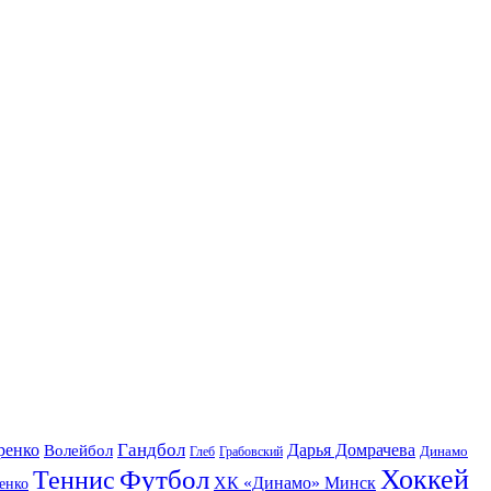
Гандбол
ренко
Волейбол
Дарья Домрачева
Динамо
Глеб
Грабовский
Футбол
Хоккей
Теннис
ХК «Динамо» Минск
енко