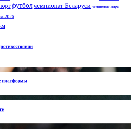
футбол
чемпионат Беларуси
порт
чемпионат мира
ам-2026
024
противостоянии
е платформы
те