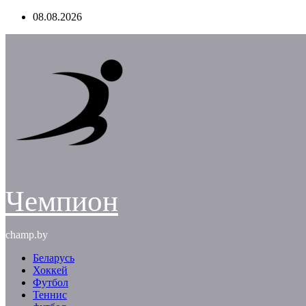
Перейти
08.08.2026
к
содержимому
Чемпион
champ.by
Беларусь
Хоккей
Футбол
Теннис