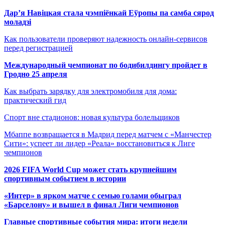
Дар’я Навіцкая стала чэмпіёнкай Еўропы па самба сярод
моладзі
Как пользователи проверяют надежность онлайн-сервисов
перед регистрацией
Международный чемпионат по бодибилдингу пройдет в
Гродно 25 апреля
Как выбрать зарядку для электромобиля для дома:
практический гид
Спорт вне стадионов: новая культура болельщиков
Мбаппе возвращается в Мадрид перед матчем с «Манчестер
Сити»: успеет ли лидер «Реала» восстановиться к Лиге
чемпионов
2026 FIFA World Cup может стать крупнейшим
спортивным событием в истории
«Интер» в ярком матче с семью голами обыграл
«Барселону» и вышел в финал Лиги чемпионов
Главные спортивные события мира: итоги недели