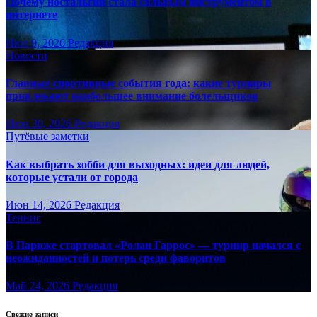
Почему ностальгия стала сильным инструментом в
интернете
Июл 9, 2026
Редакция
Новости
Главные спортивные события года: какие турниры
привлекают наибольшее внимание болельщиков
Июн 30, 2026
Редакция
Путёвые заметки
Как выбрать хобби для выходных: идеи для людей,
которые устали от города
Июн 14, 2026
Редакция
Теннис
В Париже стартовал «Ролан Гаррос» — турнир начался с
неожиданностей и потерь среди фаворитов
Май 24, 2026
Редакция
Свежие записи