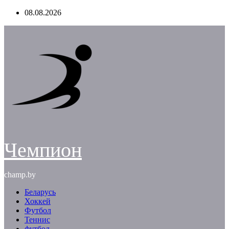
Перейти
08.08.2026
к
содержимому
Чемпион
champ.by
Беларусь
Хоккей
Футбол
Теннис
футбол