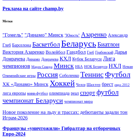
Реклама на сайте champ.by
Метки
Азаренко
"Гомель"
"Динамо" Минск
Александр
"Юность"
Беларусь
Баскетбол
Биатлон
Глеб
Барселона
Гандбол
Виктория Азаренко
Волейбол
Дарья
Глеб
Грабовский
Лига
КХЛ
Домрачева
Кубок Беларуси
Динамо
Домрачева
Минск
чемпионов
НХЛ
НБА
Марек Сикора
НОК Беларуси
Неман
Футбол
Теннис
Россия
Олимпийские игры
Соболенко
Хоккей
ХК «Динамо» Минск
брест
Шахтер
Челси
евро 2012
футбол
спорт
олимпиада
лига европы
реал
мини-футбол
чемпионат Беларуси
чемпионат мира
Новое поколение на льду и трассах: дебютанты задали тон
Играм-2026
Французы «уничтожили» Гибралтар на отборочных
Евро-2024