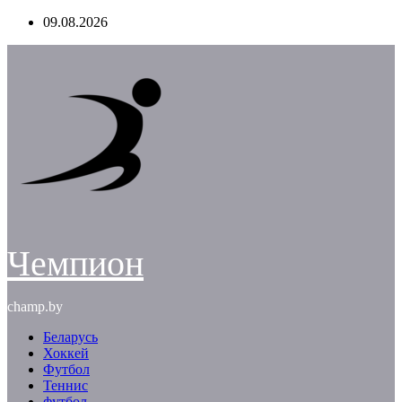
Перейти
09.08.2026
к
содержимому
Чемпион
champ.by
Беларусь
Хоккей
Футбол
Теннис
футбол