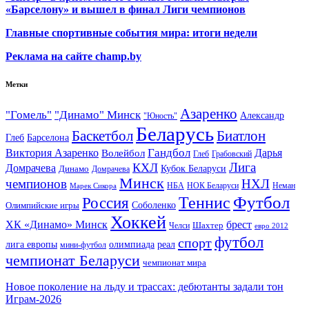
«Барселону» и вышел в финал Лиги чемпионов
Главные спортивные события мира: итоги недели
Реклама на сайте champ.by
Метки
Азаренко
"Гомель"
"Динамо" Минск
Александр
"Юность"
Беларусь
Баскетбол
Биатлон
Глеб
Барселона
Гандбол
Виктория Азаренко
Волейбол
Дарья
Глеб
Грабовский
Лига
КХЛ
Домрачева
Кубок Беларуси
Динамо
Домрачева
Минск
чемпионов
НХЛ
НБА
Марек Сикора
НОК Беларуси
Неман
Футбол
Теннис
Россия
Олимпийские игры
Соболенко
Хоккей
ХК «Динамо» Минск
брест
Шахтер
Челси
евро 2012
футбол
спорт
олимпиада
лига европы
реал
мини-футбол
чемпионат Беларуси
чемпионат мира
Новое поколение на льду и трассах: дебютанты задали тон
Играм-2026