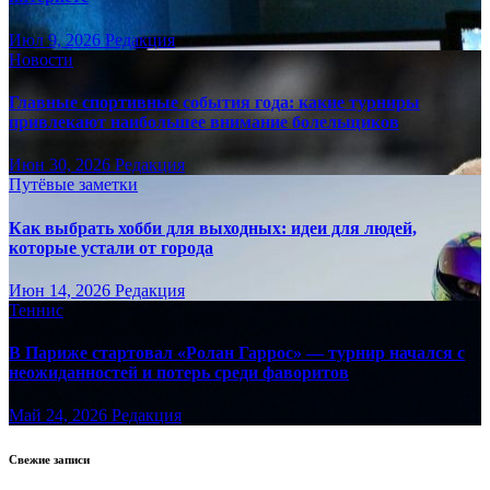
Июл 9, 2026
Редакция
Новости
Главные спортивные события года: какие турниры
привлекают наибольшее внимание болельщиков
Июн 30, 2026
Редакция
Путёвые заметки
Как выбрать хобби для выходных: идеи для людей,
которые устали от города
Июн 14, 2026
Редакция
Теннис
В Париже стартовал «Ролан Гаррос» — турнир начался с
неожиданностей и потерь среди фаворитов
Май 24, 2026
Редакция
Свежие записи