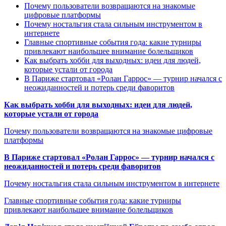
Почему пользователи возвращаются на знакомые
цифровые платформы
Почему ностальгия стала сильным инструментом в
интернете
Главные спортивные события года: какие турниры
привлекают наибольшее внимание болельщиков
Как выбрать хобби для выходных: идеи для людей,
которые устали от города
В Париже стартовал «Ролан Гаррос» — турнир начался с
неожиданностей и потерь среди фаворитов
Как выбрать хобби для выходных: идеи для людей,
которые устали от города
Почему пользователи возвращаются на знакомые цифровые
платформы
В Париже стартовал «Ролан Гаррос» — турнир начался с
неожиданностей и потерь среди фаворитов
Почему ностальгия стала сильным инструментом в интернете
Главные спортивные события года: какие турниры
привлекают наибольшее внимание болельщиков