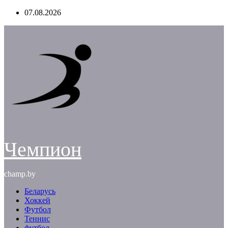
Перейти
07.08.2026
к
содержимому
Чемпион
champ.by
Беларусь
Хоккей
Футбол
Теннис
футбол