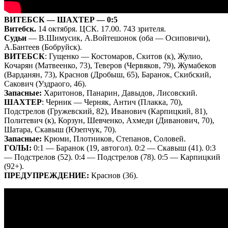
ВИТЕБСК — ШАХТЕР — 0:5
Витебск.
14 октября. ЦСК. 17.00. 743 зрителя.
Судьи
— В.Шимусик, А.Войтешонок (оба — Осиповичи),
А.Бантеев (Бобруйск).
ВИТЕБСК
: Гущенко — Костомаров, Скитов (к), Жулио,
Кочарян (Матвеенко, 73), Теверов (Червяков, 79), Жумабеков
(Варданян, 73), Краснов (Дробыш, 65), Баранок, Скибский,
Сакович (Уздраого, 46).
Запасные:
Харитонов, Панарин, Давыдов, Лисовский.
ШАХТЕР
: Черник — Черняк, Антич (Плакка, 70),
Подстрелов (Гружевский, 82), Иванович (Карпицкий, 81),
Политевич (к), Корзун, Шевченко, Ахмеди (Диванович, 70),
Шатара, Скавыш (Юзепчук, 70).
Запасные:
Крюми, Плотников, Степанов, Соловей.
ГОЛЫ:
0:1 — Баранок (19, автогол). 0:2 — Скавыш (41). 0:3
— Подстрелов (52). 0:4 — Подстрелов (78). 0:5 — Карпицкий
(92+).
ПРЕДУПРЕЖДЕНИЕ:
Краснов (36).