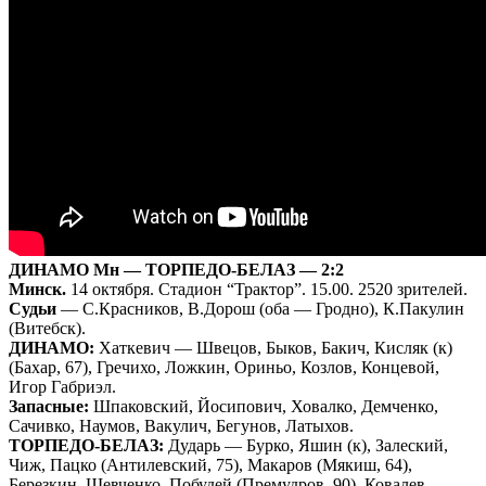
ДИНАМО Мн — ТОРПЕДО-БЕЛАЗ — 2:2
Минск.
14 октября. Стадион “Трактор”. 15.00. 2520 зрителей.
Судьи
— С.Красников, В.Дорош (оба — Гродно), К.Пакулин
(Витебск).
ДИНАМО:
Хаткевич — Швецов, Быков, Бакич, Кисляк (к)
(Бахар, 67), Гречихо, Ложкин, Ориньо, Козлов, Концевой,
Игор Габриэл.
Запасные:
Шпаковский, Йосипович, Ховалко, Демченко,
Сачивко, Наумов, Вакулич, Бегунов, Латыхов.
ТОРПЕДО-БЕЛАЗ:
Дударь — Бурко, Яшин (к), Залеский,
Чиж, Пацко (Антилевский, 75), Макаров (Мякиш, 64),
Березкин, Шевченко, Побудей (Премудров, 90), Ковалев