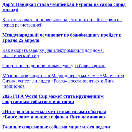
Дар’я Навіцкая стала чэмпіёнкай Еўропы па самба сярод
моладзі
Как пользователи проверяют надежность онлайн-сервисов
перед регистрацией
Международный чемпионат по бодибилдингу пройдет в
Гродно 25 апреля
Как выбрать зарядку для электромобиля для дома:
практический гид
Спорт вне стадионов: новая культура болельщиков
Мбаппе возвращается в Мадрид перед матчем с «Манчестер
Сити»: успеет ли лидер «Реала» восстановиться к Лиге
чемпионов
2026 FIFA World Cup может стать крупнейшим
спортивным событием в истории
«Интер» в ярком матче с семью голами обыграл
«Барселону» и вышел в финал Лиги чемпионов
Главные спортивные события мира: итоги недели