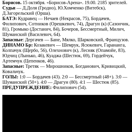
Борисов.
15 октября. «Борисов-Арена». 19.00. 2185 зрителей.
Судьи
— Д.Доля (Гродно), Ю.Хомченко (Витебск),
Д.Загорельский (Орша).
БАТЭ:
Кудравец — Нечаев (Некрасов, 75), Бордачев,
Филипович, Сотников (Орешкевич, 74), Драгун (к) (Сазончик,
81), Громыко (Достанич, 84), Бочеров, Бессмертный, Милич,
Шуманский (Василевич, 64).
Запасные
: Дергачев — Бане, Мялко, Шарковский, Французов.
ДИНАМО Бр:
Козакевич — Шемрук, Ясюкевич, Гарананга,
Колпачук (Щербо, 56), Олехнович (к), Лесняк (Опамойе, 83),
Юдчиц (Лынько, 46), Куаджа (Шестюк, 69), Гордейчук,
Артемчук (Цепенков, 46).
Запасные:
Третяк — Мирошников, Богданович, Кривицкий,
Ковальчук.
ГОЛЫ:
1:0 — Бордачев (43). 2:0 — Бессмертный (48+). 3:0 —
Шуманский (50+). 4:0 — Драгун (80). 4:1 — Шестюк (85).
ПРЕДУПРЕЖДЕНИЕ:
Филипович (54).