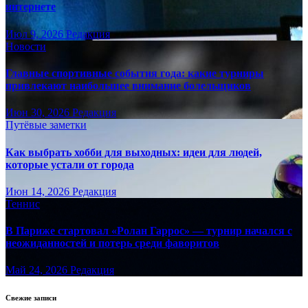
интернете
Июл 9, 2026
Редакция
Новости
Главные спортивные события года: какие турниры
привлекают наибольшее внимание болельщиков
Июн 30, 2026
Редакция
Путёвые заметки
Как выбрать хобби для выходных: идеи для людей,
которые устали от города
Июн 14, 2026
Редакция
Теннис
В Париже стартовал «Ролан Гаррос» — турнир начался с
неожиданностей и потерь среди фаворитов
Май 24, 2026
Редакция
Свежие записи