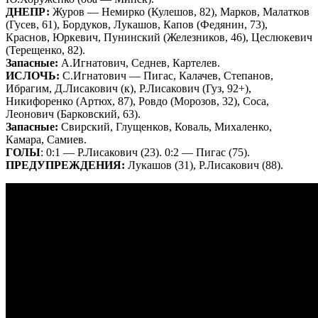
ДНЕПР:
Журов — Немирко (Кулешов, 82), Марков, Малатков
(Гусев, 61), Бордуков, Лукашов, Капов (Федянин, 73),
Краснов, Юркевич, Пунинский (Железников, 46), Цеслюкевич
(Терещенко, 82).
Запасные:
А.Игнатович, Седнев, Картелев.
ИСЛОЧЬ:
С.Игнатович — Пигас, Калачев, Степанов,
Ибрагим, Д.Лисакович (к), Р.Лисакович (Гуз, 92+),
Никифоренко (Артюх, 87), Ровдо (Морозов, 32), Соса,
Леонович (Барковский, 63).
Запасные:
Свирский, Глущенков, Коваль, Михаленко,
Камара, Самиев.
ГОЛЫ
: 0:1 — Р.Лисакович (23). 0:2 — Пигас (75).
ПРЕДУПРЕЖДЕНИЯ:
Лукашов (31), Р.Лисакович (88).