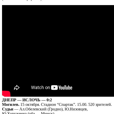
ДНЕПР — ИСЛОЧЬ — 0:2
Могилев.
15 октября. Стадион “Спартак”. 15.00. 520 зрителей.
Судьи
— Ал.Обелевский (Гродно), Ю.Низовцев,
Ю.Хоруженко (оба — Минск).