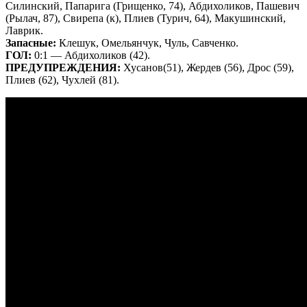
Силинский, Папарига (Грищенко, 74), Абдихоликов, Пашевич
(Рылач, 87), Свирепа (к), Плиев (Турич, 64), Макушинский,
Лаврик.
Запасные:
Клешук, Омельянчук, Чуль, Савченко.
ГОЛ:
0:1 — Абдихоликов (42).
ПРЕДУПРЕЖДЕНИЯ:
Хусанов(51), Жердев (56), Дрос (59),
Плиев (62), Чухлей (81).