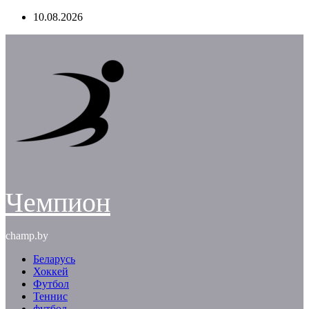
Перейти
10.08.2026
к
содержимому
Чемпион
champ.by
Беларусь
Хоккей
Футбол
Теннис
футбол