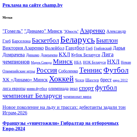
Реклама на сайте champ.by
Метки
Азаренко
"Гомель"
"Динамо" Минск
Александр
"Юность"
Беларусь
Баскетбол
Биатлон
Глеб
Барселона
Гандбол
Виктория Азаренко
Волейбол
Дарья
Глеб
Грабовский
Лига
КХЛ
Домрачева
Кубок Беларуси
Динамо
Домрачева
Минск
чемпионов
НХЛ
НБА
Марек Сикора
НОК Беларуси
Неман
Футбол
Теннис
Россия
Олимпийские игры
Соболенко
Хоккей
ХК «Динамо» Минск
брест
Шахтер
Челси
евро 2012
футбол
спорт
олимпиада
лига европы
реал
мини-футбол
чемпионат Беларуси
чемпионат мира
Новое поколение на льду и трассах: дебютанты задали тон
Играм-2026
Французы «уничтожили» Гибралтар на отборочных
Евро-2024