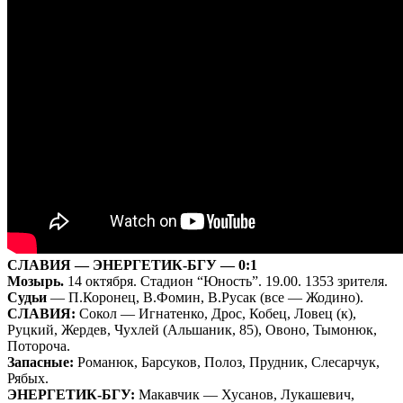
СЛАВИЯ — ЭНЕРГЕТИК-БГУ — 0:1
Мозырь.
14 октября. Стадион “Юность”. 19.00. 1353 зрителя.
Судьи
— П.Коронец, В.Фомин, В.Русак (все — Жодино).
СЛАВИЯ:
Сокол — Игнатенко, Дрос, Кобец, Ловец (к),
Руцкий, Жердев, Чухлей (Альшаник, 85), Овоно, Тымонюк,
Потороча.
Запасные:
Романюк, Барсуков, Полоз, Прудник, Слесарчук,
Рябых.
ЭНЕРГЕТИК-БГУ:
Макавчик — Хусанов, Лукашевич,