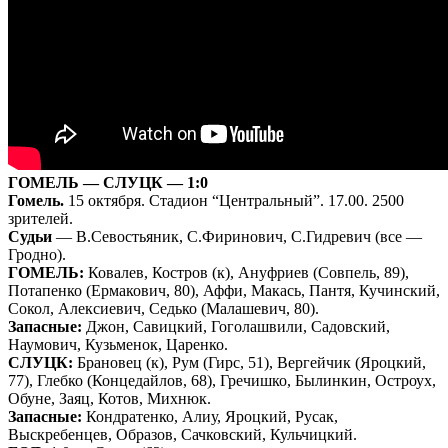
ГОМЕЛЬ — СЛУЦК — 1:0
Гомель.
15 октября. Стадион “Центральный”. 17.00. 2500
зрителей.
Судьи
— В.Севостьяник, С.Фиринович, С.Гидревич (все —
Гродно).
ГОМЕЛЬ:
Ковалев, Костров (к), Ануфриев (Совпель, 89),
Потапенко (Ермакович, 80), Аффи, Макась, Пантя, Кучинский,
Сокол, Алексиевич, Седько (Малашевич, 80).
Запасные:
Джон, Савицкий, Гоголашвили, Садовский,
Наумович, Кузьменок, Царенко.
СЛУЦК:
Брановец (к), Рум (Гирс, 51), Вергейчик (Яроцкий,
77), Глебко (Концедайлов, 68), Гречишко, Былинкин, Остроух,
Обуне, Заяц, Котов, Михнюк.
Запасные:
Кондратенко, Алиу, Яроцкий, Русак,
Выскребенцев, Образов, Сачковский, Кульчицкий.