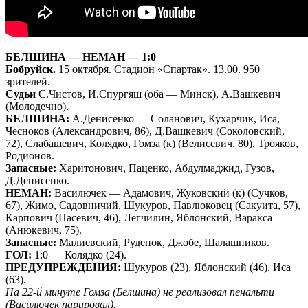
БЕЛШИНА — НЕМАН — 1:0
Бобруйск.
15 октября. Стадион «Спартак». 13.00. 950
зрителей.
Судьи
С.Чистов, И.Спургяш (оба — Минск), А.Вашкевич
(Молодечно).
БЕЛШИНА:
А.Денисенко — Соланович, Кухарчик, Иса,
Чесноков (Александрович, 86), Д.Вашкевич (Соколовский,
72), Слабашевич, Колядко, Гомза (к) (Велисевич, 80), Трояков,
Родионов.
Запасные:
Харитонович, Паценко, Абдулмаджид, Гузов,
Д.Денисенко.
НЕМАН:
Василючек — Адамович, Жуковский (к) (Сучков,
67), Жимо, Садовничий, Шукуров, Павлюковец (Сакуита, 57),
Карпович (Пасевич, 46), Легчилин, Яблонский, Варакса
(Анюкевич, 75).
Запасные:
Малиевский, Руденок, Джобе, Шалашников.
ГОЛ:
1:0 — Колядко (24).
ПРЕДУПРЕЖДЕНИЯ:
Шукуров (23), Яблонский (46), Иса
(63).
На 22-й минуте Гомза (Белшина) не реализовал пенальти
(Василючек парировал).