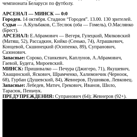
чемпионата Беларуси по футболу.
АРСЕНАЛ — МИНСК — 0:0
Городея.
14 октября. Стадион “Городея”. 13.00. 130 зрителей.
Судьи
— А.Кульбаков, С.Теслюк (оба — Гомель), О.Маслянко
(Брест).
АРСЕНАЛ:
Е.Абрамович — Вегеря, Гулецкий, Мялковский
(Матяш, 52), Рассадкин, Кийко (Сенько, 74), Атрашкевич,
Концевой, Скшинецкий (Осипенко, 89), Супранович,
Сазонович.
Запасные:
Сороко, Станкевич, Каплунов, А.Абрамович,
Гаевой, Будега, Мироевский.
МИНСК:
Пришивалко — Печура (Джигеро, 71), Якушевич,
Хващинский, Яскович, Шрамченко, Халимончик (Черноок,
68), Гурбан (Душевский, 84), Жевнеров, Пушняков, Левковец.
Запасные:
Лебедев, Матич, Грекович, Иванов, Шило,
Тарасюк, Пеньчук.
ПРЕДУПРЕЖДЕНИЯ:
Супранович (64); Жевнеров (92+).