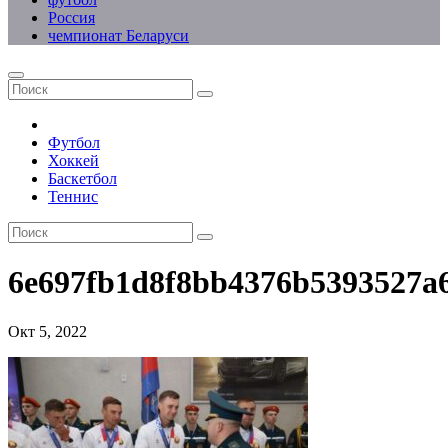
Россия
чемпионат Беларуси
Футбол
Хоккей
Баскетбол
Теннис
6e697fb1d8f8bb4376b5393527a
Окт 5, 2022