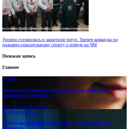
Навигация
Упорно готовились и защитили титул. Тренер команды по
пожарно-спасательному спорту о победе на ЧМ
по
записям
Похожая запись
Главное
Другое
Почему пользователи возвращаются на знакомые
цифровые платформы
Июл 18, 2026
Редакция
Путёвые заметки
Почему ностальгия стала сильным инструментом в
интернете