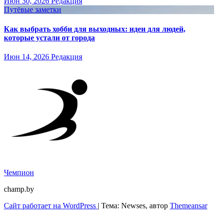
Июн 30, 2026
Редакция
Путёвые заметки
Как выбрать хобби для выходных: идеи для людей,
которые устали от города
Июн 14, 2026
Редакция
Чемпион
champ.by
Сайт работает на WordPress
|
Тема: Newses, автор
Themeansar