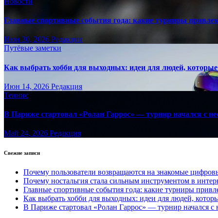
Новости
Главные спортивные события года: какие турниры привле
Июн 30, 2026
Редакция
Путёвые заметки
Как выбрать хобби для выходных: идеи для людей, которые 
Июн 14, 2026
Редакция
Теннис
В Париже стартовал «Ролан Гаррос» — турнир начался с не
Май 24, 2026
Редакция
Свежие записи
Почему пользователи возвращаются на знакомые цифро
Почему ностальгия стала сильным инструментом в интер
Главные спортивные события года: какие турниры прив
Как выбрать хобби для выходных: идеи для людей, которы
В Париже стартовал «Ролан Гаррос» — турнир начался с 