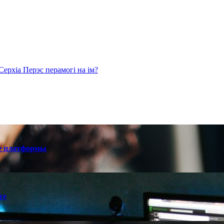
Серхіа Перэс перамогі на ім?
е платформы
те