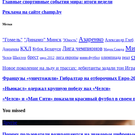
Главные спортивные события мира: итоги недели
Реклама на сайте champ.by
Метки
Азаренко
"Гомель"
"Динамо" Минск
Александр Глеб
"Юность"
Ми
Лига чемпионов
КХЛ
Кубок Беларуси
Домрачева
Марек Сикора
с
брест
олимпиада
Шахтер
лига европы
реал
Челси
мини-футбол
евро 2012
Новое поколение на льду и трассах: дебютанты задали тон Игр
Французы «уничтожили» Гибралтар на отборочных Евро-2
«Ньюкасл» одержал крупную победу над «Челси»
«Челси» и «Ман Сити» показали красивый футбол в своем 
You missed
Другое
Почему пользователи возвращаются на знакомые цифровы