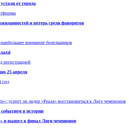
устали от города
атформы
ожиданностей и потерь среди фаворитов
т наибольшее внимание болельщиков
ладзі
д регистрацией
но 25 апреля
й гид
и»: успеет ли лидер «Реала» восстановиться к Лиге чемпионов
 событием в истории
у» и вышел в финал Лиги чемпионов