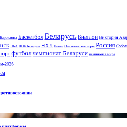
Беларусь
Баскетбол
Биатлон
Виктория Аза
Барселона
Россия
нск
НХЛ
Олимпийские игры
Собол
НБА
НОК Беларуси
Неман
футбол
чемпионат Беларуси
порт
чемпионат мира
ам-2026
024
противостоянии
е платформы