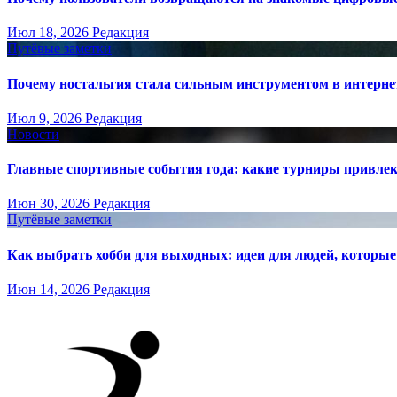
Июл 18, 2026
Редакция
Путёвые заметки
Почему ностальгия стала сильным инструментом в интерне
Июл 9, 2026
Редакция
Новости
Главные спортивные события года: какие турниры привле
Июн 30, 2026
Редакция
Путёвые заметки
Как выбрать хобби для выходных: идеи для людей, которые 
Июн 14, 2026
Редакция