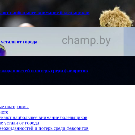
кают наибольшее внимание болельщиков
устали от города
ожиданностей и потерь среди фаворитов
вые платформы
нете
лекают наибольшее внимание болельщиков
е устали от города
неожиданностей и потерь среди фаворитов