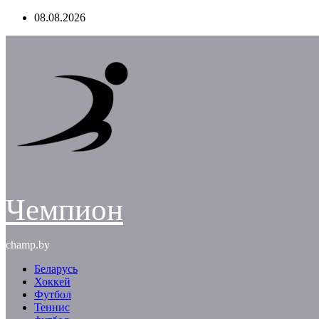
Перейти
08.08.2026
к
содержимому
Чемпион
champ.by
Беларусь
Хоккей
Футбол
Теннис