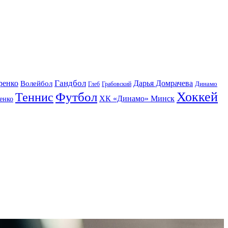
Гандбол
ренко
Волейбол
Дарья Домрачева
Динамо
Глеб
Грабовский
Футбол
Хоккей
Теннис
ХК «Динамо» Минск
енко