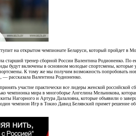
тупит на открытом чемпионате Беларуси, который пройдет в Мог
 старший тренер сборной России Валентина Родионенко. По ее
анды будут включены в основном молодые спортсмены, которые 
 спортсмены. К тому же мы получим возможность попробовать н
, — рассказала Валентина Родионенко.
принять участие практически все лидеры женской российской с
ько чемпионка мира в многоборье Ангелина Мельникова, которая
иты Нагорного и Артура Далалояна, которые объявили о заверш
 один чемпион Игр в Токио Давид Белявский примет решение об