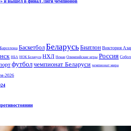
у» и вышел в финал Лиги чемпионов
Беларусь
Баскетбол
Биатлон
Виктория Аза
Барселона
Россия
нск
НХЛ
Олимпийские игры
Собол
НБА
НОК Беларуси
Неман
футбол
чемпионат Беларуси
порт
чемпионат мира
ам-2026
024
противостоянии