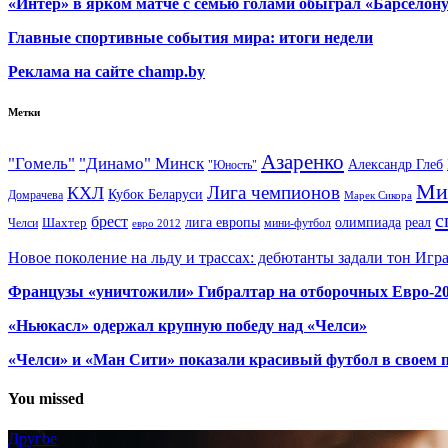
«Интер» в ярком матче с семью голами обыграл «Барселон
Главные спортивные события мира: итоги недели
Реклама на сайте champ.by
Метки
Азаренко
"Гомель"
"Динамо" Минск
Александр Глеб
"Юность"
Ми
Лига чемпионов
КХЛ
Кубок Беларуси
Домрачева
Марек Сикора
с
брест
олимпиада
Шахтер
лига европы
реал
Челси
мини-футбол
евро 2012
Новое поколение на льду и трассах: дебютанты задали тон Игр
Французы «уничтожили» Гибралтар на отборочных Евро-2
«Ньюкасл» одержал крупную победу над «Челси»
«Челси» и «Ман Сити» показали красивый футбол в своем 
You missed
Другое