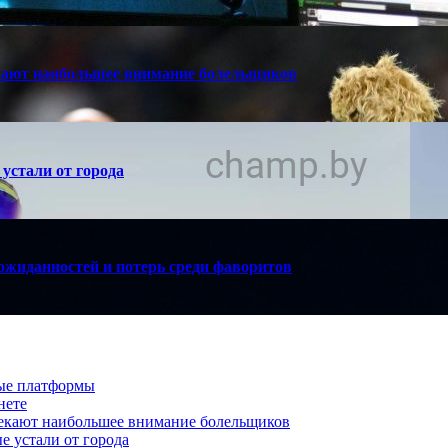
кают наибольшее внимание болельщиков
устали от города
ожиданностей и потерь среди фаворитов
вые платформы
нете
лекают наибольшее внимание болельщиков
е устали от города