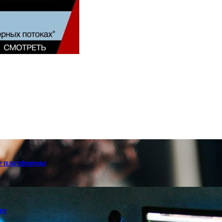
е платформы
те