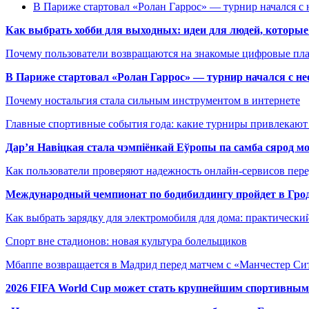
В Париже стартовал «Ролан Гаррос» — турнир начался с 
Как выбрать хобби для выходных: идеи для людей, которые 
Почему пользователи возвращаются на знакомые цифровые пл
В Париже стартовал «Ролан Гаррос» — турнир начался с не
Почему ностальгия стала сильным инструментом в интернете
Главные спортивные события года: какие турниры привлекаю
Дар’я Навіцкая стала чэмпіёнкай Еўропы па самба сярод мо
Как пользователи проверяют надежность онлайн-сервисов пере
Международный чемпионат по бодибилдингу пройдет в Грод
Как выбрать зарядку для электромобиля для дома: практически
Спорт вне стадионов: новая культура болельщиков
Мбаппе возвращается в Мадрид перед матчем с «Манчестер Сит
2026 FIFA World Cup может стать крупнейшим спортивным