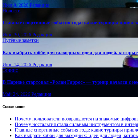
Июл 9, 2026
Редакция
Новости
Главные спортивные события года: какие турниры привле
Июн 30, 2026
Редакция
Путёвые заметки
Как выбрать хобби для выходных: идеи для людей, которые 
Июн 14, 2026
Редакция
Теннис
В Париже стартовал «Ролан Гаррос» — турнир начался с не
Май 24, 2026
Редакция
Свежие записи
Почему пользователи возвращаются на знакомые цифро
Почему ностальгия стала сильным инструментом в интер
Главные спортивные события года: какие турниры прив
Как выбрать хобби для выходных: идеи для людей, которы