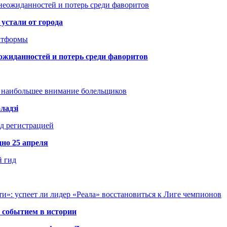
неожиданностей и потерь среди фаворитов
устали от города
атформы
ожиданностей и потерь среди фаворитов
т наибольшее внимание болельщиков
ладзі
д регистрацией
но 25 апреля
й гид
и»: успеет ли лидер «Реала» восстановиться к Лиге чемпионов
 событием в истории