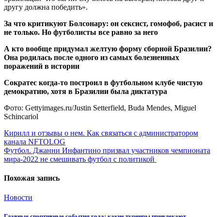
другу должна победить».
За что критикуют Болсонару: он сексист, гомофоб, расист и
не только. Но футболисты все равно за него
А кто вообще придумал желтую форму сборной Бразилии?
Она родилась после одного из самых болезненных
поражений в истории
Сократес когда-то построил в футбольном клубе чистую
демократию, хотя в Бразилии была диктатура
Фото: Gettyimages.ru/Justin Setterfield, Buda Mendes, Miguel
Schincariol
Навигация
Кирилл и отзывы о нем. Как связаться с администратором
канала NFTOLOG
по
Футбол. Джанни Инфантино призвал участников чемпионата
записям
мира-2022 не смешивать футбол с политикой
Похожая запись
Новости
Главные спортивные события года: какие турниры привлекают