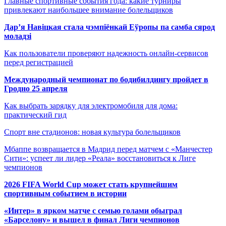
Главные спортивные события года: какие турниры
привлекают наибольшее внимание болельщиков
Дар’я Навіцкая стала чэмпіёнкай Еўропы па самба сярод
моладзі
Как пользователи проверяют надежность онлайн-сервисов
перед регистрацией
Международный чемпионат по бодибилдингу пройдет в
Гродно 25 апреля
Как выбрать зарядку для электромобиля для дома:
практический гид
Спорт вне стадионов: новая культура болельщиков
Мбаппе возвращается в Мадрид перед матчем с «Манчестер
Сити»: успеет ли лидер «Реала» восстановиться к Лиге
чемпионов
2026 FIFA World Cup может стать крупнейшим
спортивным событием в истории
«Интер» в ярком матче с семью голами обыграл
«Барселону» и вышел в финал Лиги чемпионов