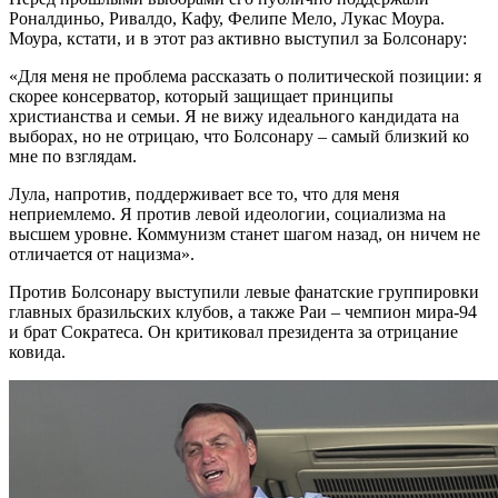
Роналдиньо, Ривалдо, Кафу, Фелипе Мело, Лукас Моура.
Моура, кстати, и в этот раз активно выступил за Болсонару:
«Для меня не проблема рассказать о политической позиции: я
скорее консерватор, который защищает принципы
христианства и семьи. Я не вижу идеального кандидата на
выборах, но не отрицаю, что Болсонару – самый близкий ко
мне по взглядам.
Лула, напротив, поддерживает все то, что для меня
неприемлемо. Я против левой идеологии, социализма на
высшем уровне. Коммунизм станет шагом назад, он ничем не
отличается от нацизма».
Против Болсонару выступили левые фанатские группировки
главных бразильских клубов, а также Раи – чемпион мира-94
и брат Сократеса. Он критиковал президента за отрицание
ковида.