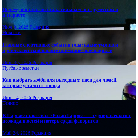
Почему ностальгия стала сильным инструментом в
интернете
Июл 9, 2026
Редакция
Новости
Главные спортивные события года: какие турниры
привлекают наибольшее внимание болельщиков
Июн 30, 2026
Редакция
Путёвые заметки
Как выбрать хобби для выходных: идеи для людей,
которые устали от города
Июн 14, 2026
Редакция
Теннис
В Париже стартовал «Ролан Гаррос» — турнир начался с
неожиданностей и потерь среди фаворитов
Май 24, 2026
Редакция