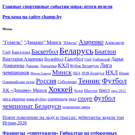
Главные спортивные события мира: итоги недели
Реклама на сайте champ.by
Метки
Азаренко
"Гомель"
"Динамо" Минск
Александр
"Юность"
Беларусь
Баскетбол
Биатлон
Глеб
Барселона
Гандбол
Виктория Азаренко
Волейбол
Дарья
Глеб
Грабовский
Лига
КХЛ
Домрачева
Кубок Беларуси
Динамо
Домрачева
Минск
чемпионов
НХЛ
НБА
Марек Сикора
НОК Беларуси
Неман
Футбол
Теннис
Россия
Олимпийские игры
Соболенко
Хоккей
ХК «Динамо» Минск
брест
Шахтер
Челси
евро 2012
футбол
спорт
олимпиада
лига европы
реал
мини-футбол
чемпионат Беларуси
чемпионат мира
Новое поколение на льду и трассах: дебютанты задали тон
Играм-2026
Французы «уничтожили» Гибралтар на отборочных