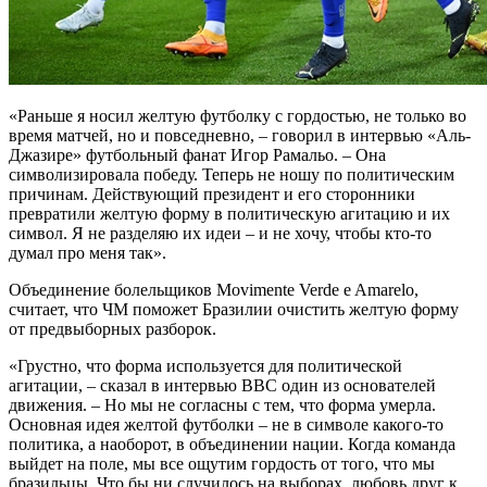
«Раньше я носил желтую футболку с гордостью, не только во
время матчей, но и повседневно, – говорил в интервью «Аль-
Джазире» футбольный фанат Игор Рамальо. – Она
символизировала победу. Теперь не ношу по политическим
причинам. Действующий президент и его сторонники
превратили желтую форму в политическую агитацию и их
символ. Я не разделяю их идеи – и не хочу, чтобы кто-то
думал про меня так».
Объединение болельщиков Movimente Verde e Amarelo,
считает, что ЧМ поможет Бразилии очистить желтую форму
от предвыборных разборок.
«Грустно, что форма используется для политической
агитации, – сказал в интервью BBC один из основателей
движения. – Но мы не согласны с тем, что форма умерла.
Основная идея желтой футболки – не в символе какого-то
политика, а наоборот, в объединении нации. Когда команда
выйдет на поле, мы все ощутим гордость от того, что мы
бразильцы. Что бы ни случилось на выборах, любовь друг к