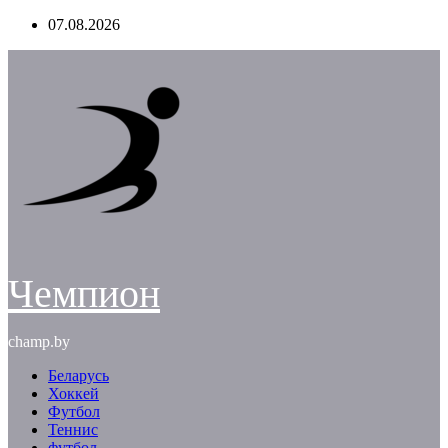
Перейти
07.08.2026
к
содержимому
Чемпион
champ.by
Беларусь
Хоккей
Футбол
Теннис
футбол