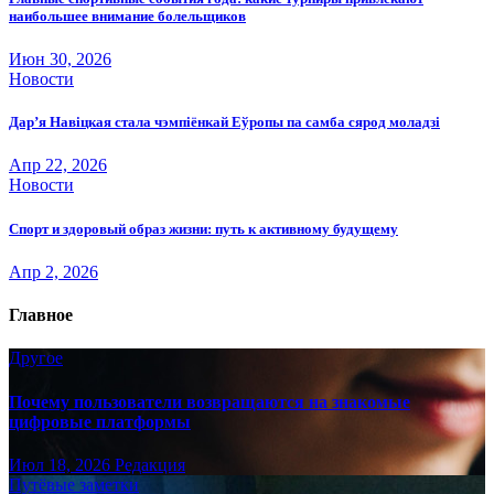
наибольшее внимание болельщиков
Июн 30, 2026
Новости
Дар’я Навіцкая стала чэмпіёнкай Еўропы па самба сярод моладзі
Апр 22, 2026
Новости
Спорт и здоровый образ жизни: путь к активному будущему
Апр 2, 2026
Главное
Другое
Почему пользователи возвращаются на знакомые
цифровые платформы
Июл 18, 2026
Редакция
Путёвые заметки