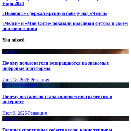
Евро-2024
«Ньюкасл» одержал крупную победу над «Челси»
«Челси» и «Ман Сити» показали красивый футбол в своем
противостоянии
You missed
Другое
Почему пользователи возвращаются на знакомые
цифровые платформы
Июл 18, 2026
Редакция
Путёвые заметки
Почему ностальгия стала сильным инструментом в
интернете
Июл 9, 2026
Редакция
Новости
Главные спортивные события года: какие турниры