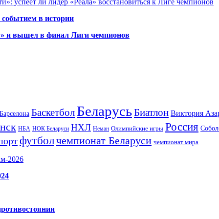
и»: успеет ли лидер «Реала» восстановиться к Лиге чемпионов
 событием в истории
у» и вышел в финал Лиги чемпионов
Беларусь
Баскетбол
Биатлон
Виктория Аза
Барселона
Россия
нск
НХЛ
Олимпийские игры
Собол
НБА
НОК Беларуси
Неман
футбол
чемпионат Беларуси
порт
чемпионат мира
ам-2026
024
противостоянии