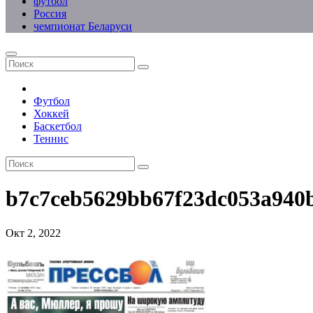
футбол
Россия
чемпионат Беларуси
Футбол
Хоккей
Баскетбол
Теннис
b7c7ceb5629bb67f23dc053a940
Окт 2, 2022