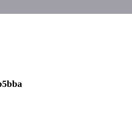
b5bba