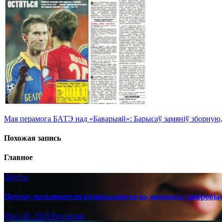
Навигация
Мая перамога БАТЭ над «Баварыяй»: Барысаў замяніў зборную, 
по
Похожая запись
записям
Главное
Другое
Почему пользователи возвращаются на знакомые цифровы
Июл 18, 2026
Редакция