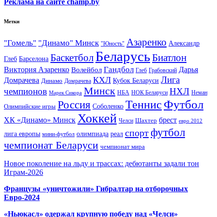
Реклама на сайте champ.by
Метки
Азаренко
"Гомель"
"Динамо" Минск
Александр
"Юность"
Беларусь
Баскетбол
Биатлон
Глеб
Барселона
Гандбол
Виктория Азаренко
Волейбол
Дарья
Глеб
Грабовский
Лига
КХЛ
Домрачева
Кубок Беларуси
Динамо
Домрачева
Минск
чемпионов
НХЛ
НБА
Марек Сикора
НОК Беларуси
Неман
Футбол
Теннис
Россия
Олимпийские игры
Соболенко
Хоккей
ХК «Динамо» Минск
брест
Шахтер
Челси
евро 2012
футбол
спорт
олимпиада
лига европы
реал
мини-футбол
чемпионат Беларуси
чемпионат мира
Новое поколение на льду и трассах: дебютанты задали тон
Играм-2026
Французы «уничтожили» Гибралтар на отборочных
Евро-2024
«Ньюкасл» одержал крупную победу над «Челси»