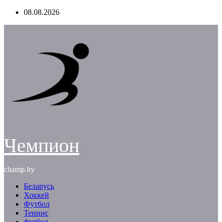
Перейти
08.08.2026
к
содержимому
Чемпион
champ.by
Беларусь
Хоккей
Футбол
Теннис
футбол