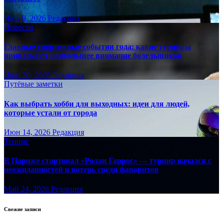
Июл 9, 2026
Редакция
Новости
Главные спортивные события года: какие турниры
привлекают наибольшее внимание болельщиков
Июн 30, 2026
Редакция
Путёвые заметки
Как выбрать хобби для выходных: идеи для людей,
которые устали от города
Июн 14, 2026
Редакция
Теннис
В Париже стартовал «Ролан Гаррос» — турнир начался с
неожиданностей и потерь среди фаворитов
Май 24, 2026
Редакция
Свежие записи