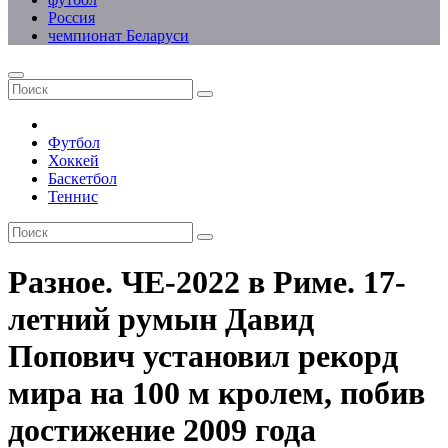
Россия
чемпионат Беларуси
Футбол
Хоккей
Баскетбол
Теннис
Разное. ЧЕ-2022 в Риме. 17-
летний румын Давид
Попович установил рекорд
мира на 100 м кролем, побив
достижение 2009 года