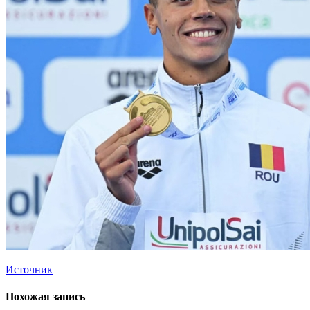
Источник
Похожая запись