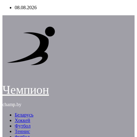
Перейти
08.08.2026
к
содержимому
Чемпион
champ.by
Беларусь
Хоккей
Футбол
Теннис
футбол