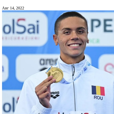
Авг 14, 2022