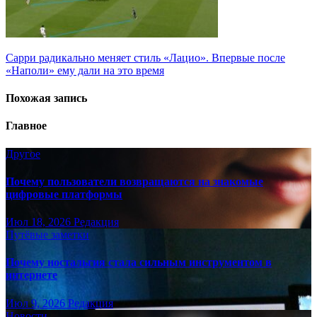
Навигация
Сарри радикально меняет стиль «Лацио». Впервые после
«Наполи» ему дали на это время
по
записям
Похожая запись
Главное
Другое
Почему пользователи возвращаются на знакомые
цифровые платформы
Июл 18, 2026
Редакция
Путёвые заметки
Почему ностальгия стала сильным инструментом в
интернете
Июл 9, 2026
Редакция
Новости