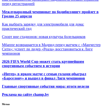
перед регистрацией
Международный чемпионат по бодибилдингу пройдет в
Гродно 25 апреля
Как выбрать зарядку для электромобиля для дома:
практический гид
Спорт вне стадионов: новая культура болельщиков
Мбаппе возвращается в Мадрид перед матчем с «Манчестер
Сити»: успеет ли лидер «Реала» восстановиться к Лиге
чемпионов
2026 FIFA World Cup может стать крупнейшим
спортивным событием в истории
«Интер» в ярком матче с семью голами обыграл
«Барселону» и вышел в финал Лиги чемпионов
Главные спортивные события мира: итоги недели
Реклама на сайте champ.by
Метки