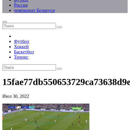
Россия
чемпионат Беларуси
Футбол
Хоккей
Баскетбол
Теннис
15fae77db550653729ca73638d9
Июл 30, 2022