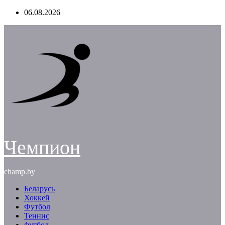
Перейти
06.08.2026
к
содержимому
Чемпион
champ.by
Беларусь
Хоккей
Футбол
Теннис
футбол