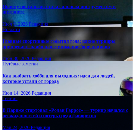
Почему ностальгия стала сильным инструментом в
интернете
Июл 9, 2026
Редакция
Новости
Главные спортивные события года: какие турниры
привлекают наибольшее внимание болельщиков
Июн 30, 2026
Редакция
Путёвые заметки
Как выбрать хобби для выходных: идеи для людей,
которые устали от города
Июн 14, 2026
Редакция
Теннис
В Париже стартовал «Ролан Гаррос» — турнир начался с
неожиданностей и потерь среди фаворитов
Май 24, 2026
Редакция