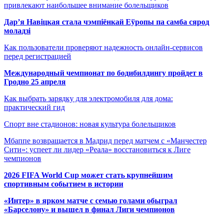
привлекают наибольшее внимание болельщиков
Дар’я Навіцкая стала чэмпіёнкай Еўропы па самба сярод
моладзі
Как пользователи проверяют надежность онлайн-сервисов
перед регистрацией
Международный чемпионат по бодибилдингу пройдет в
Гродно 25 апреля
Как выбрать зарядку для электромобиля для дома:
практический гид
Спорт вне стадионов: новая культура болельщиков
Мбаппе возвращается в Мадрид перед матчем с «Манчестер
Сити»: успеет ли лидер «Реала» восстановиться к Лиге
чемпионов
2026 FIFA World Cup может стать крупнейшим
спортивным событием в истории
«Интер» в ярком матче с семью голами обыграл
«Барселону» и вышел в финал Лиги чемпионов