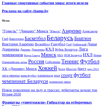
Главные спортивные события мира: итоги недели
Реклама на сайте champ.by
Метки
Азаренко
"Гомель"
"Динамо" Минск
Александр
"Юность"
Беларусь
Баскетбол
Биатлон
Глеб
Барселона
Гандбол
Виктория Азаренко
Волейбол
Дарья
Глеб
Грабовский
Лига
КХЛ
Домрачева
Кубок Беларуси
Динамо
Домрачева
Минск
чемпионов
НХЛ
НБА
Марек Сикора
НОК Беларуси
Неман
Футбол
Теннис
Россия
Олимпийские игры
Соболенко
Хоккей
ХК «Динамо» Минск
брест
Шахтер
Челси
евро 2012
футбол
спорт
олимпиада
лига европы
реал
мини-футбол
чемпионат Беларуси
чемпионат мира
Новое поколение на льду и трассах: дебютанты задали тон
Играм-2026
Французы «уничтожили» Гибралтар на отборочных