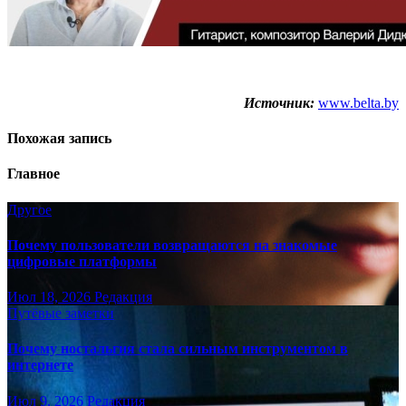
Источник:
www.belta.by
Похожая запись
Главное
Другое
Почему пользователи возвращаются на знакомые
цифровые платформы
Июл 18, 2026
Редакция
Путёвые заметки
Почему ностальгия стала сильным инструментом в
интернете
Июл 9, 2026
Редакция