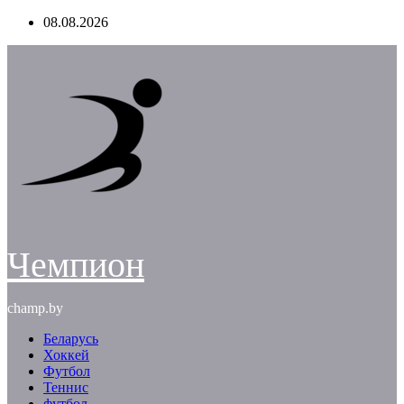
Перейти
08.08.2026
к
содержимому
Чемпион
champ.by
Беларусь
Хоккей
Футбол
Теннис
футбол