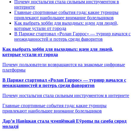
Почему ностальгия стала сильным инструментом в
интернете
Главные спортивные события года: какие турниры
привлекают наибольшее внимание болельщиков
Как выбрать хобби для выходных: идеи для людей,
которые устали от города
В Париже стартовал «Ролан Гаррос» — турнир начался с
неожиданностей и потерь среди фаворитов
Как выбрать хобби для выходных: идеи для людей,
которые устали от города
Почему пользователи возвращаются на знакомые цифровые
платформы
В Париже стартовал «Ролан Гаррос» — турнир начался с
неожиданностей и потерь среди фаворитов
Почему ностальгия стала сильным инструментом в интернете
Главные спортивные события года: какие турниры
привлекают наибольшее внимание болельщиков
Дар’я Навіцкая стала чэмпіёнкай Еўропы па самба сярод
моладзі