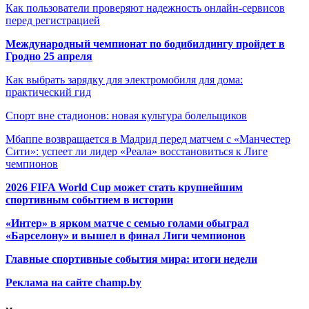
Как пользователи проверяют надежность онлайн-сервисов
перед регистрацией
Международный чемпионат по бодибилдингу пройдет в
Гродно 25 апреля
Как выбрать зарядку для электромобиля для дома:
практический гид
Спорт вне стадионов: новая культура болельщиков
Мбаппе возвращается в Мадрид перед матчем с «Манчестер
Сити»: успеет ли лидер «Реала» восстановиться к Лиге
чемпионов
2026 FIFA World Cup может стать крупнейшим
спортивным событием в истории
«Интер» в ярком матче с семью голами обыграл
«Барселону» и вышел в финал Лиги чемпионов
Главные спортивные события мира: итоги недели
Реклама на сайте champ.by