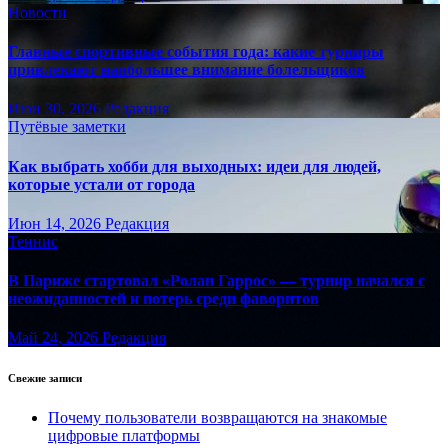
Новости
Главные спортивные события года: какие турниры
привлекают наибольшее внимание болельщиков
Июн 30, 2026
Редакция
Путёвые заметки
Как выбрать хобби для выходных: идеи для людей,
которые устали от города
Июн 14, 2026
Редакция
Теннис
В Париже стартовал «Ролан Гаррос» — турнир начался с
неожиданностей и потерь среди фаворитов
Май 24, 2026
Редакция
Свежие записи
Почему пользователи возвращаются на знакомые
цифровые платформы