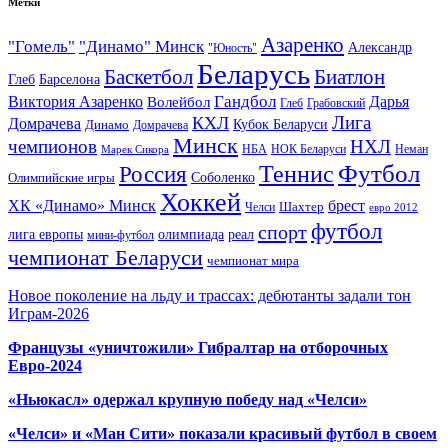
Метки
Азаренко
"Гомель"
"Динамо" Минск
Александр
"Юность"
Беларусь
Баскетбол
Биатлон
Глеб
Барселона
Гандбол
Виктория Азаренко
Волейбол
Дарья
Глеб
Грабовский
Лига
КХЛ
Домрачева
Кубок Беларуси
Динамо
Домрачева
Минск
чемпионов
НХЛ
НБА
Марек Сикора
НОК Беларуси
Неман
Футбол
Теннис
Россия
Олимпийские игры
Соболенко
Хоккей
ХК «Динамо» Минск
брест
Шахтер
Челси
евро 2012
футбол
спорт
олимпиада
лига европы
реал
мини-футбол
чемпионат Беларуси
чемпионат мира
Новое поколение на льду и трассах: дебютанты задали тон
Играм-2026
Французы «уничтожили» Гибралтар на отборочных
Евро-2024
«Ньюкасл» одержал крупную победу над «Челси»
«Челси» и «Ман Сити» показали красивый футбол в своем