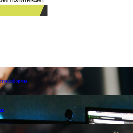
е платформы
те