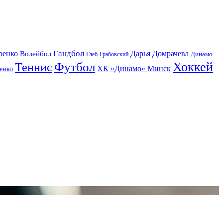
Гандбол
ренко
Волейбол
Дарья Домрачева
Динамо
Глеб
Грабовский
Футбол
Хоккей
Теннис
ХК «Динамо» Минск
енко