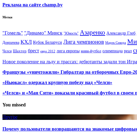
Реклама на сайте champ.by
Метки
Азаренко
"Гомель"
"Динамо" Минск
Александр Глеб
"Юность"
Ми
Лига чемпионов
КХЛ
Кубок Беларуси
Домрачева
Марек Сикора
с
брест
олимпиада
Шахтер
лига европы
реал
Челси
мини-футбол
евро 2012
Новое поколение на льду и трассах: дебютанты задали тон Игр
Французы «уничтожили» Гибралтар на отборочных Евро-2
«Ньюкасл» одержал крупную победу над «Челси»
«Челси» и «Ман Сити» показали красивый футбол в своем 
You missed
Другое
Почему пользователи возвращаются на знакомые цифровы