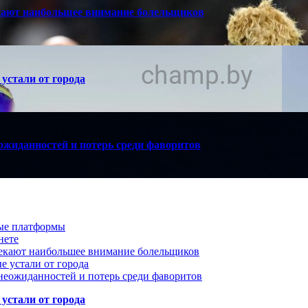
кают наибольшее внимание болельщиков
устали от города
ожиданностей и потерь среди фаворитов
вые платформы
нете
лекают наибольшее внимание болельщиков
е устали от города
неожиданностей и потерь среди фаворитов
устали от города