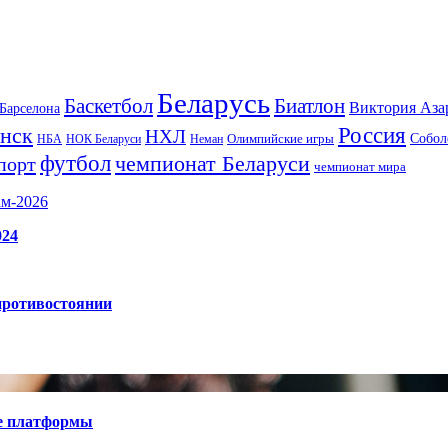
Беларусь
Баскетбол
Биатлон
Виктория Аза
Барселона
Россия
нск
НХЛ
Олимпийские игры
Собол
НБА
НОК Беларуси
Неман
футбол
чемпионат Беларуси
порт
чемпионат мира
ам-2026
024
противостоянии
е платформы