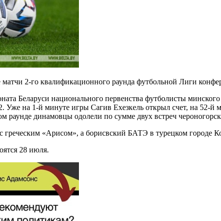
ые матчи 2-го квалификационного раунда футбольной Лиги конф
ната Беларуси национального первенства футболисты минского
. Уже на 1-й минуте игры Сагив Ехезкель открыл счет, на 52-й м
ом раунде динамовцы одолели по сумме двух встреч чероногорск
с греческим «Арисом», а борисвский БАТЭ в турецком городе К
оятся 28 июля.