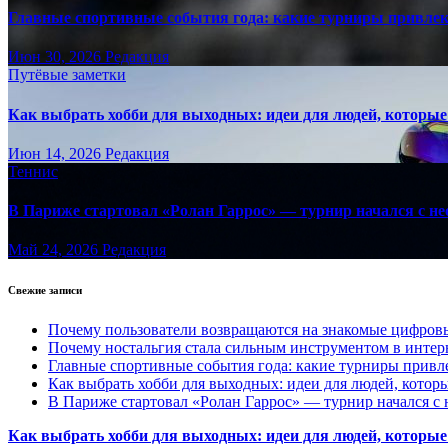
Главные спортивные события года: какие турниры привле
Июн 30, 2026
Редакция
Путёвые заметки
Как выбрать хобби для выходных: идеи для людей, которые 
Июн 14, 2026
Редакция
Теннис
В Париже стартовал «Ролан Гаррос» — турнир начался с не
Май 24, 2026
Редакция
Свежие записи
Почему пользователи возвращаются на знакомые цифро
Почему ностальгия стала сильным инструментом в интер
Главные спортивные события года: какие турниры прив
Как выбрать хобби для выходных: идеи для людей, которы
В Париже стартовал «Ролан Гаррос» — турнир начался с 
Как выбрать хобби для выходных: идеи для людей, которые 