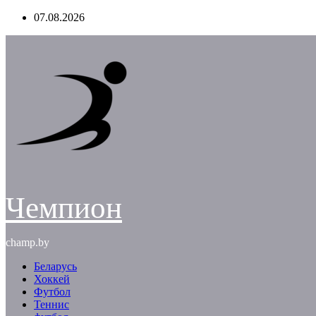
Перейти
07.08.2026
к
содержимому
Чемпион
champ.by
Беларусь
Хоккей
Футбол
Теннис