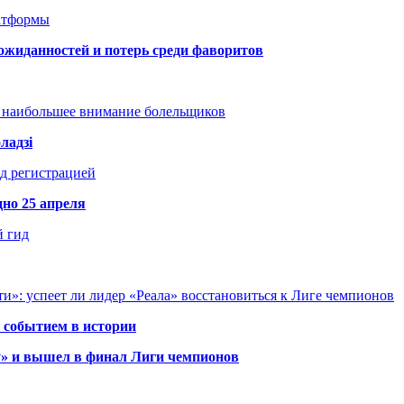
атформы
ожиданностей и потерь среди фаворитов
т наибольшее внимание болельщиков
ладзі
д регистрацией
но 25 апреля
й гид
и»: успеет ли лидер «Реала» восстановиться к Лиге чемпионов
 событием в истории
у» и вышел в финал Лиги чемпионов