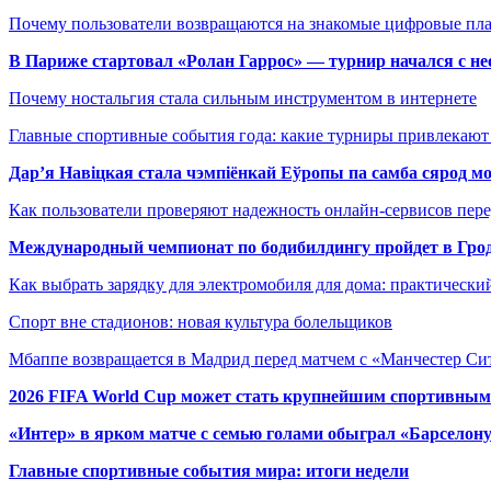
Почему пользователи возвращаются на знакомые цифровые пл
В Париже стартовал «Ролан Гаррос» — турнир начался с не
Почему ностальгия стала сильным инструментом в интернете
Главные спортивные события года: какие турниры привлекаю
Дар’я Навіцкая стала чэмпіёнкай Еўропы па самба сярод мо
Как пользователи проверяют надежность онлайн-сервисов пере
Международный чемпионат по бодибилдингу пройдет в Грод
Как выбрать зарядку для электромобиля для дома: практически
Спорт вне стадионов: новая культура болельщиков
Мбаппе возвращается в Мадрид перед матчем с «Манчестер Сит
2026 FIFA World Cup может стать крупнейшим спортивным
«Интер» в ярком матче с семью голами обыграл «Барселон
Главные спортивные события мира: итоги недели