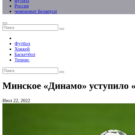
футбол
Россия
чемпионат Беларуси
Футбол
Хоккей
Баскетбол
Теннис
Минское «Динамо» уступило 
Июл 22, 2022