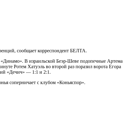
еренций, сообщает корреспондент БЕЛТА.
 «Динамо». В израильской Беэр-Шеве подопечные Артема
инуте Ротем Хатуэль во второй раз поразил ворота Егора
ий «Дечич» — 1:1 и 2:1.
онья соперничает с клубом «Коньяспор».