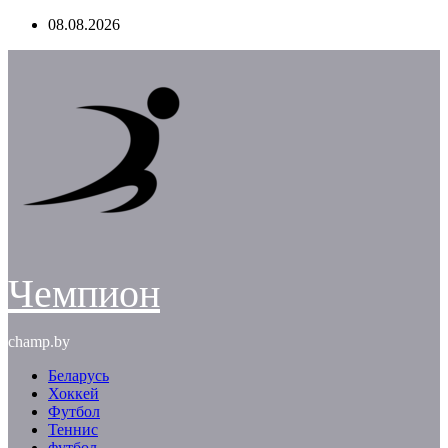
Перейти
08.08.2026
к
содержимому
Чемпион
champ.by
Беларусь
Хоккей
Футбол
Теннис
футбол