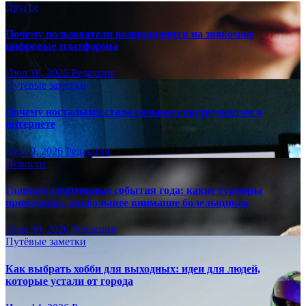
Другое
Почему пользователи возвращаются на знакомые
цифровые платформы
Июл 18, 2026
Редакция
Путёвые заметки
Почему ностальгия стала сильным инструментом в
интернете
Июл 9, 2026
Редакция
Новости
Главные спортивные события года: какие турниры
привлекают наибольшее внимание болельщиков
Июн 30, 2026
Редакция
Путёвые заметки
Как выбрать хобби для выходных: идеи для людей,
которые устали от города