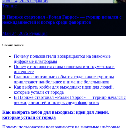
Июн 14, 2026
Редакция
Теннис
В Париже стартовал «Ролан Гаррос» — турнир начался с
неожиданностей и потерь среди фаворитов
Май 24, 2026
Редакция
Свежие записи
Почему пользователи возвращаются на знакомые
цифровые платформы
Почему ностальгия стала сильным инструментом в
интернете
Главные спортивные события года: какие турниры
привлекают наибольшее внимание болельщиков
Как выбрать хобби для выходных: идеи для людей,
которые устали от города
В Париже стартовал «Ролан Гаррос» — турнир начался с
неожиданностей и потерь среди фаворитов
Как выбрать хобби для выходных: идеи для людей,
которые устали от города
Почему пользователи возвращаются на знакомые цифровые