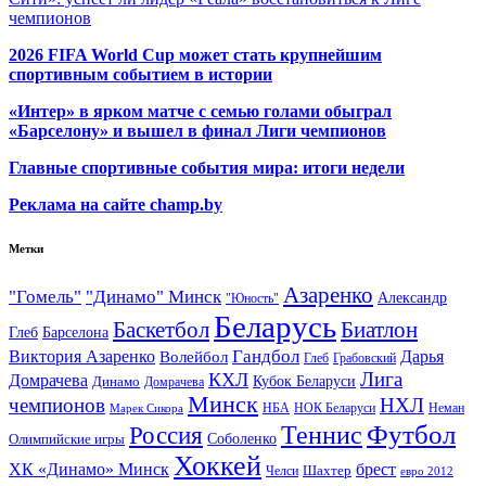
чемпионов
2026 FIFA World Cup может стать крупнейшим
спортивным событием в истории
«Интер» в ярком матче с семью голами обыграл
«Барселону» и вышел в финал Лиги чемпионов
Главные спортивные события мира: итоги недели
Реклама на сайте champ.by
Метки
Азаренко
"Гомель"
"Динамо" Минск
Александр
"Юность"
Беларусь
Баскетбол
Биатлон
Глеб
Барселона
Гандбол
Виктория Азаренко
Волейбол
Дарья
Глеб
Грабовский
Лига
КХЛ
Домрачева
Кубок Беларуси
Динамо
Домрачева
Минск
чемпионов
НХЛ
НБА
Марек Сикора
НОК Беларуси
Неман
Футбол
Теннис
Россия
Олимпийские игры
Соболенко
Хоккей
ХК «Динамо» Минск
брест
Шахтер
Челси
евро 2012