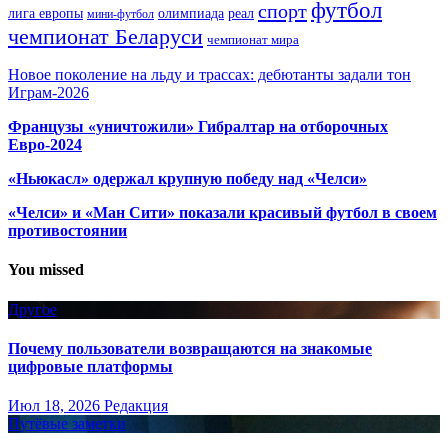
футбол
спорт
олимпиада
лига европы
реал
мини-футбол
чемпионат Беларуси
чемпионат мира
Новое поколение на льду и трассах: дебютанты задали тон
Играм-2026
Французы «уничтожили» Гибралтар на отборочных
Евро-2024
«Ньюкасл» одержал крупную победу над «Челси»
«Челси» и «Ман Сити» показали красивый футбол в своем
противостоянии
You missed
Другое
Почему пользователи возвращаются на знакомые
цифровые платформы
Июл 18, 2026
Редакция
Путёвые заметки