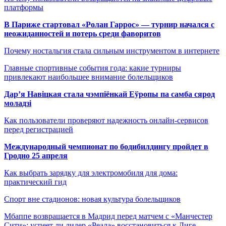
платформы
В Париже стартовал «Ролан Гаррос» — турнир начался с
неожиданностей и потерь среди фаворитов
Почему ностальгия стала сильным инструментом в интернете
Главные спортивные события года: какие турниры
привлекают наибольшее внимание болельщиков
Дар’я Навіцкая стала чэмпіёнкай Еўропы па самба сярод
моладзі
Как пользователи проверяют надежность онлайн-сервисов
перед регистрацией
Международный чемпионат по бодибилдингу пройдет в
Гродно 25 апреля
Как выбрать зарядку для электромобиля для дома:
практический гид
Спорт вне стадионов: новая культура болельщиков
Мбаппе возвращается в Мадрид перед матчем с «Манчестер
Сити»: успеет ли лидер «Реала» восстановиться к Лиге