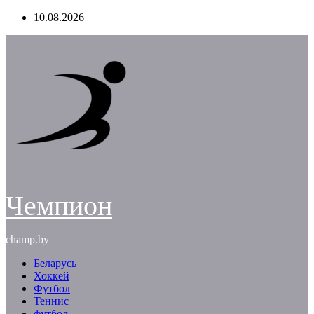
Перейти
10.08.2026
к
содержимому
Чемпион
champ.by
Беларусь
Хоккей
Футбол
Теннис
футбол