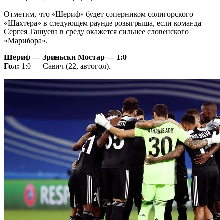
Отметим, что «Шериф» будет соперником солигорского
«Шахтера» в следующем раунде розыгрыша, если команда
Сергея Ташуева в среду окажется сильнее словенского
«Марибора».
Шериф — Зриньски Мостар — 1:0
Гол:
1:0 — Савич (22, автогол).