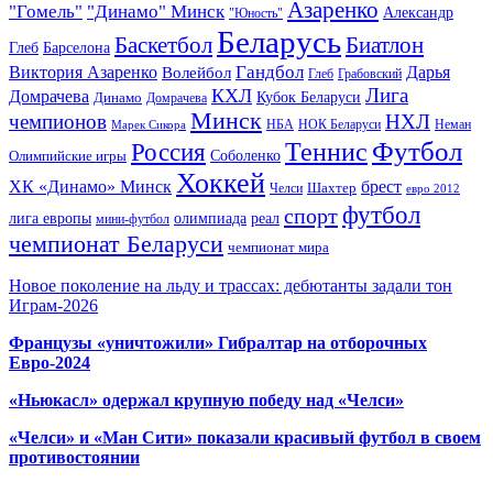
Азаренко
"Гомель"
"Динамо" Минск
Александр
"Юность"
Беларусь
Баскетбол
Биатлон
Глеб
Барселона
Гандбол
Виктория Азаренко
Волейбол
Дарья
Глеб
Грабовский
Лига
КХЛ
Домрачева
Кубок Беларуси
Динамо
Домрачева
Минск
чемпионов
НХЛ
НБА
Марек Сикора
НОК Беларуси
Неман
Футбол
Теннис
Россия
Олимпийские игры
Соболенко
Хоккей
ХК «Динамо» Минск
брест
Шахтер
Челси
евро 2012
футбол
спорт
олимпиада
лига европы
реал
мини-футбол
чемпионат Беларуси
чемпионат мира
Новое поколение на льду и трассах: дебютанты задали тон
Играм-2026
Французы «уничтожили» Гибралтар на отборочных
Евро-2024
«Ньюкасл» одержал крупную победу над «Челси»
«Челси» и «Ман Сити» показали красивый футбол в своем
противостоянии