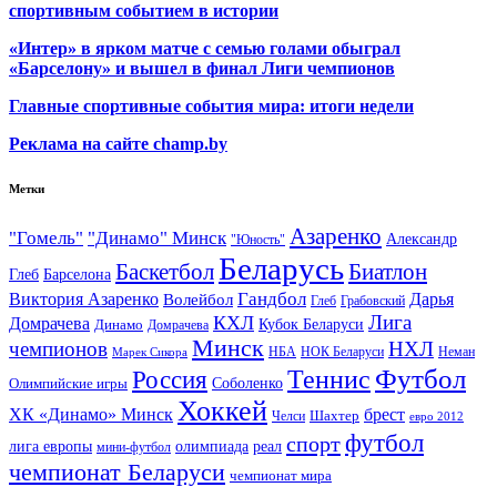
спортивным событием в истории
«Интер» в ярком матче с семью голами обыграл
«Барселону» и вышел в финал Лиги чемпионов
Главные спортивные события мира: итоги недели
Реклама на сайте champ.by
Метки
Азаренко
"Гомель"
"Динамо" Минск
Александр
"Юность"
Беларусь
Баскетбол
Биатлон
Глеб
Барселона
Гандбол
Виктория Азаренко
Волейбол
Дарья
Глеб
Грабовский
Лига
КХЛ
Домрачева
Кубок Беларуси
Динамо
Домрачева
Минск
чемпионов
НХЛ
НБА
Марек Сикора
НОК Беларуси
Неман
Футбол
Теннис
Россия
Олимпийские игры
Соболенко
Хоккей
ХК «Динамо» Минск
брест
Шахтер
Челси
евро 2012
футбол
спорт
олимпиада
лига европы
реал
мини-футбол
чемпионат Беларуси
чемпионат мира