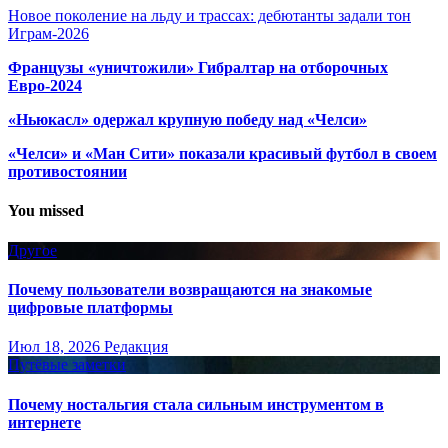
Новое поколение на льду и трассах: дебютанты задали тон
Играм-2026
Французы «уничтожили» Гибралтар на отборочных
Евро-2024
«Ньюкасл» одержал крупную победу над «Челси»
«Челси» и «Ман Сити» показали красивый футбол в своем
противостоянии
You missed
Другое
Почему пользователи возвращаются на знакомые
цифровые платформы
Июл 18, 2026
Редакция
Путёвые заметки
Почему ностальгия стала сильным инструментом в
интернете