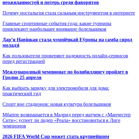
неожиданностей и потерь среди фаворитов
Почему ностальгия стала сильным инструментом в интернете
Главные спортивные события года: какие турниры
привлекают наибольшее внимание болельщиков
Дар’я Навіцкая стала чэмпіёнкай Еўропы па самба сярод
моладзі
Как пользователи проверяют надежность онлайн-сервисов
перед регистрацией
Международный чемпионат по бодибилдингу пройдет в
Гродно 25 апреля
Как выбрать зарядку для электромобиля для дома:
практический гид
Спорт вне стадионов: новая культура болельщиков
Мбаппе возвращается в Мадрид перед матчем с «Манчестер
Сити»: успеет ли лидер «Реала» восстановиться к Лиге
чемпионов
2026 FIFA World Cup может стать крупнейшим