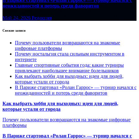
В Париже стартовал «Ролан Гаррос» — турнир начался с
неожиданностей и потерь среди фаворитов
Май 24, 2026
Редакция
Свежие записи
Почему пользователи возвращаются на знакомые
цифровые платформы
Почему ностальгия стала сильным инструментом в
интернете
Главные спортивные события года: какие турниры
привлекают наибольшее внимание болельщиков
Как выбрать хобби для выходных: идеи для людей,
которые устали от города
В Париже стартовал «Ролан Гаррос» — турнир начался с
неожиданностей и потерь среди фаворитов
Как выбрать хобби для выходных: идеи для людей,
которые устали от города
Почему пользователи возвращаются на знакомые цифровые
платформы
В Париже стартовал «Ролан Гаррос» — турнир начался с