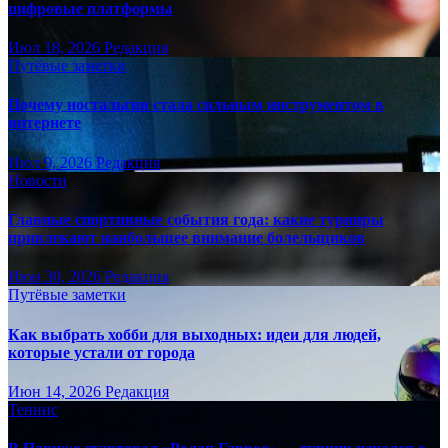
цифровые платформы
Июл 18, 2026
Редакция
Путёвые заметки
Почему ностальгия стала сильным инструментом в
интернете
Июл 9, 2026
Редакция
Новости
Главные спортивные события года: какие турниры
привлекают наибольшее внимание болельщиков
Июн 30, 2026
Редакция
Путёвые заметки
Как выбрать хобби для выходных: идеи для людей,
которые устали от города
Июн 14, 2026
Редакция
Теннис