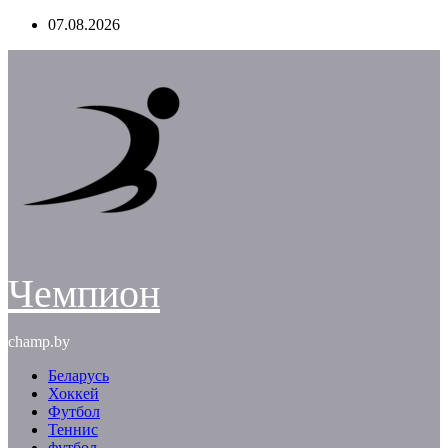
Перейти
07.08.2026
к
содержимому
Чемпион
champ.by
Беларусь
Хоккей
Футбол
Теннис
футбол