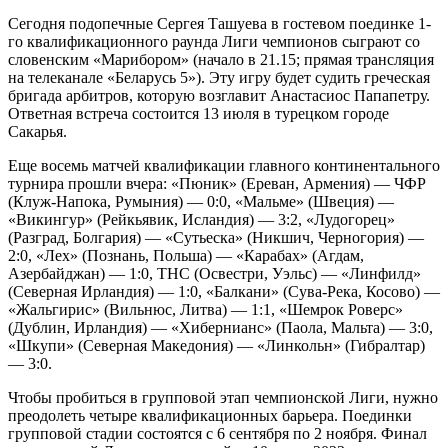
Сегодня подопечные Сергея Ташуева в гостевом поединке 1-
го квалификационного раунда Лиги чемпионов сыграют со
словенским «Марибором» (начало в 21.15; прямая трансляция
на телеканале «Беларусь 5»). Эту игру будет судить греческая
бригада арбитров, которую возглавит Анастасиос Папапетру.
Ответная встреча состоится 13 июля в турецком городе
Сакарья.
Еще восемь матчей квалификации главного континентального
турнира прошли вчера: «Пюник» (Ереван, Армения) — ЧФР
(Клуж-Напока, Румыния) — 0:0, «Мальме» (Швеция) —
«Викингур» (Рейкьявик, Исландия) — 3:2, «Лудогорец»
(Разград, Болгария) — «Сутьеска» (Никшич, Черногория) —
2:0, «Лех» (Познань, Польша) — «Карабах» (Агдам,
Азербайджан) — 1:0, ТНС (Освестри, Уэльс) — «Линфилд»
(Северная Ирландия) — 1:0, «Балкани» (Сува-Река, Косово) —
«Жальгирис» (Вильнюс, Литва) — 1:1, «Шемрок Роверс»
(Дублин, Ирландия) — «Хибернианс» (Паола, Мальта) — 3:0,
«Шкупи» (Северная Македония) — «Линкольн» (Гибралтар)
— 3:0.
Чтобы пробиться в групповой этап чемпионской Лиги, нужно
преодолеть четыре квалификационных барьера. Поединки
групповой стадии состоятся с 6 сентября по 2 ноября. Финал