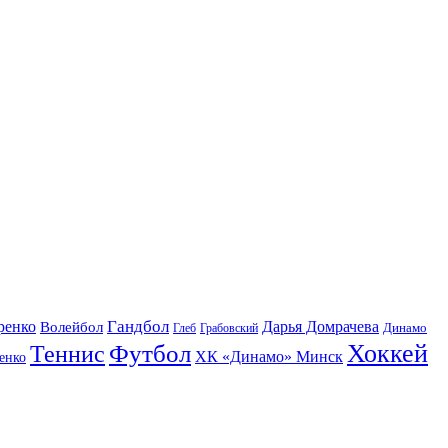
Гандбол
ренко
Волейбол
Дарья Домрачева
Динамо
Глеб
Грабовский
Футбол
Хоккей
Теннис
ХК «Динамо» Минск
енко