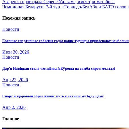
Навигация
Азаренко проиграла Серене Уильямс, имея три матчбола
Чемпионат Беларуси. 7-й тур. «Торпедо-БелАЗ» и БАТЭ голов
по
записям
Похожая запись
Новости
Главные спортивные события года: какие турниры привлекают наиболь
Июн 30, 2026
Новости
Дар’я Навіцкая стала чэмпіёнкай Еўропы па самба сярод моладзі
Апр 22, 2026
Новости
Спорт и здоровый образ жизни: путь к активному будущему
Апр 2, 2026
Главное