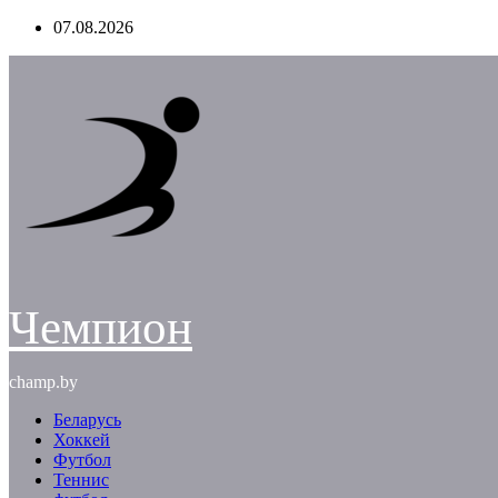
Перейти
07.08.2026
к
содержимому
Чемпион
champ.by
Беларусь
Хоккей
Футбол
Теннис