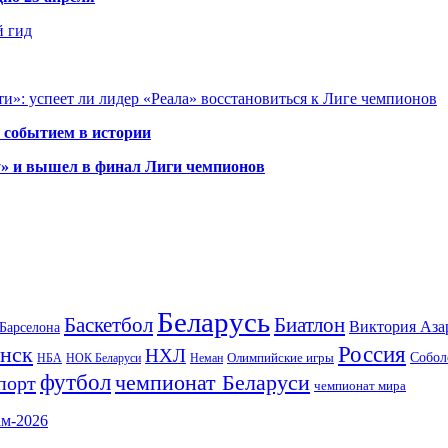
й гид
и»: успеет ли лидер «Реала» восстановиться к Лиге чемпионов
 событием в истории
у» и вышел в финал Лиги чемпионов
Беларусь
Баскетбол
Биатлон
Виктория Аза
Барселона
Россия
нск
НХЛ
Олимпийские игры
Собол
НБА
НОК Беларуси
Неман
футбол
чемпионат Беларуси
порт
чемпионат мира
ам-2026