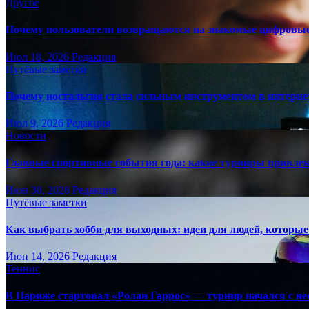
Другое
Почему пользователи возвращаются на знакомые цифровы
Июл 18, 2026
Редакция
Путёвые заметки
Почему ностальгия стала сильным инструментом в интерне
Июл 9, 2026
Редакция
Новости
Главные спортивные события года: какие турниры привле
Июн 30, 2026
Редакция
Путёвые заметки
Как выбрать хобби для выходных: идеи для людей, которые 
Июн 14, 2026
Редакция
Теннис
В Париже стартовал «Ролан Гаррос» — турнир начался с не