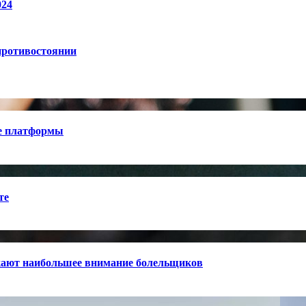
024
противостоянии
е платформы
те
кают наибольшее внимание болельщиков