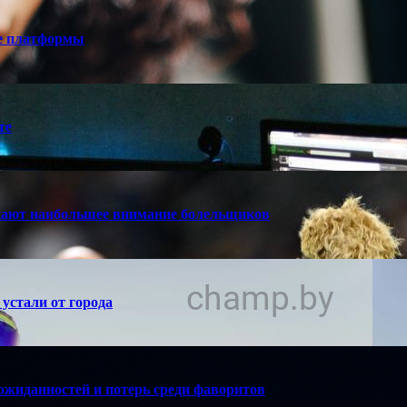
е платформы
те
кают наибольшее внимание болельщиков
устали от города
ожиданностей и потерь среди фаворитов