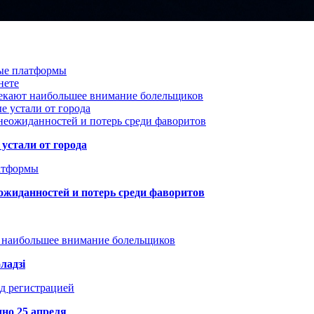
вые платформы
нете
лекают наибольшее внимание болельщиков
е устали от города
неожиданностей и потерь среди фаворитов
устали от города
атформы
ожиданностей и потерь среди фаворитов
т наибольшее внимание болельщиков
ладзі
д регистрацией
но 25 апреля