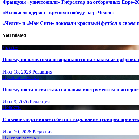
Французы «уничтожили» Гибралтар на отборочных Евро-2
«Ньюкасл» одержал крупную победу над «Челси»
«Челси» и «Ман Сити» показали красивый футбол в своем 
You missed
Другое
Почему пользователи возвращаются на знакомые цифровы
Июл 18, 2026
Редакция
Путёвые заметки
Почему ностальгия стала сильным инструментом в интерне
Июл 9, 2026
Редакция
Новости
Главные спортивные события года: какие турниры привле
Июн 30, 2026
Редакция
Путёвые заметки