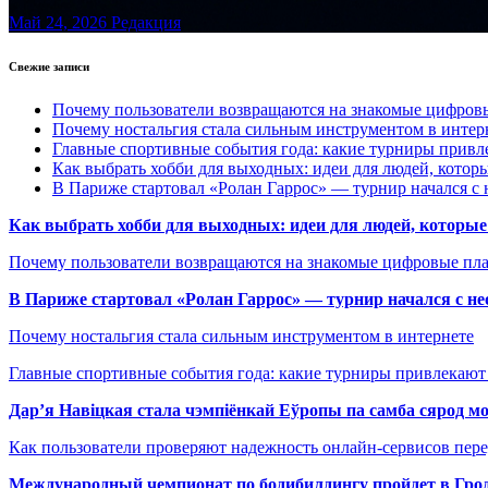
Май 24, 2026
Редакция
Свежие записи
Почему пользователи возвращаются на знакомые цифро
Почему ностальгия стала сильным инструментом в интер
Главные спортивные события года: какие турниры прив
Как выбрать хобби для выходных: идеи для людей, которы
В Париже стартовал «Ролан Гаррос» — турнир начался с 
Как выбрать хобби для выходных: идеи для людей, которые 
Почему пользователи возвращаются на знакомые цифровые пл
В Париже стартовал «Ролан Гаррос» — турнир начался с не
Почему ностальгия стала сильным инструментом в интернете
Главные спортивные события года: какие турниры привлекаю
Дар’я Навіцкая стала чэмпіёнкай Еўропы па самба сярод мо
Как пользователи проверяют надежность онлайн-сервисов пере
Международный чемпионат по бодибилдингу пройдет в Грод