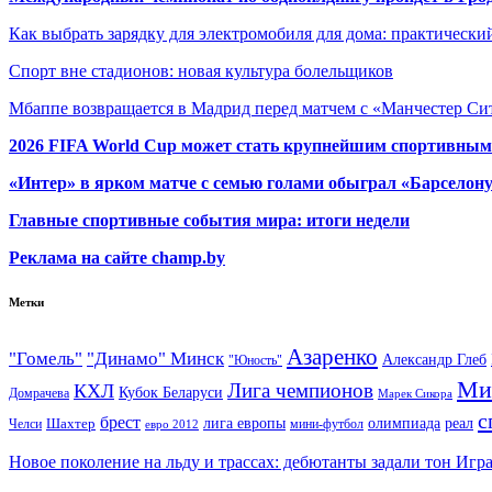
Как выбрать зарядку для электромобиля для дома: практически
Спорт вне стадионов: новая культура болельщиков
Мбаппе возвращается в Мадрид перед матчем с «Манчестер Сит
2026 FIFA World Cup может стать крупнейшим спортивным
«Интер» в ярком матче с семью голами обыграл «Барселон
Главные спортивные события мира: итоги недели
Реклама на сайте champ.by
Метки
Азаренко
"Гомель"
"Динамо" Минск
Александр Глеб
"Юность"
Ми
Лига чемпионов
КХЛ
Кубок Беларуси
Домрачева
Марек Сикора
с
брест
олимпиада
Шахтер
лига европы
реал
Челси
мини-футбол
евро 2012
Новое поколение на льду и трассах: дебютанты задали тон Игр