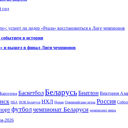
й гид
и»: успеет ли лидер «Реала» восстановиться к Лиге чемпионов
 событием в истории
у» и вышел в финал Лиги чемпионов
Беларусь
Баскетбол
Биатлон
Виктория Аза
Барселона
Россия
нск
НХЛ
Олимпийские игры
Собол
НБА
НОК Беларуси
Неман
футбол
чемпионат Беларуси
порт
чемпионат мира
ам-2026