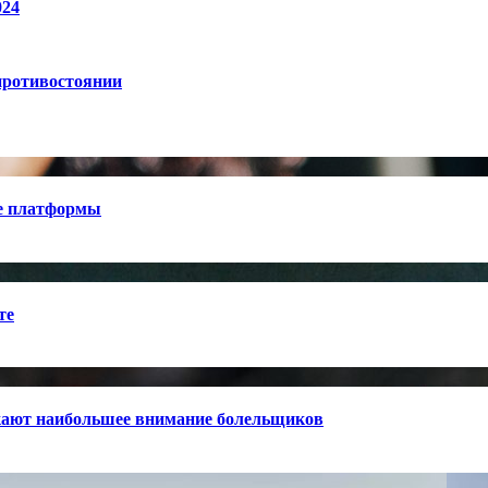
024
противостоянии
е платформы
те
кают наибольшее внимание болельщиков