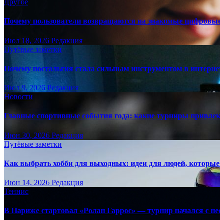
Другое
Почему пользователи возвращаются на знакомые цифровы
Июл 18, 2026
Редакция
Путёвые заметки
Почему ностальгия стала сильным инструментом в интерне
Июл 9, 2026
Редакция
Новости
Главные спортивные события года: какие турниры привле
Июн 30, 2026
Редакция
Путёвые заметки
Как выбрать хобби для выходных: идеи для людей, которые 
Июн 14, 2026
Редакция
Теннис
В Париже стартовал «Ролан Гаррос» — турнир начался с не