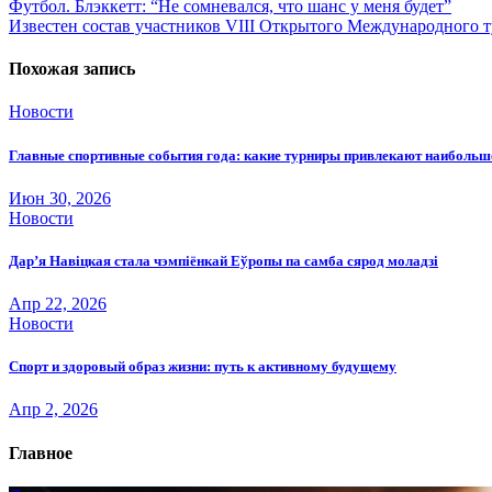
Навигация
Футбол. Блэккетт: “Не сомневался, что шанс у меня будет”
Известен состав участников VIII Открытого Международного 
по
записям
Похожая запись
Новости
Главные спортивные события года: какие турниры привлекают наиболь
Июн 30, 2026
Новости
Дар’я Навіцкая стала чэмпіёнкай Еўропы па самба сярод моладзі
Апр 22, 2026
Новости
Спорт и здоровый образ жизни: путь к активному будущему
Апр 2, 2026
Главное