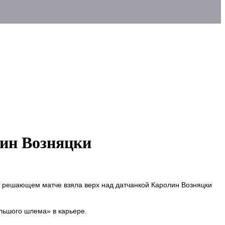
лин Возняцки
в решающем матче взяла верх над датчанкой Каролин Возняцки
льшого шлема» в карьере.