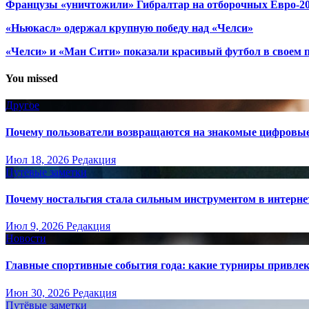
Французы «уничтожили» Гибралтар на отборочных Евро-2
«Ньюкасл» одержал крупную победу над «Челси»
«Челси» и «Ман Сити» показали красивый футбол в своем 
You missed
Другое
Почему пользователи возвращаются на знакомые цифровы
Июл 18, 2026
Редакция
Путёвые заметки
Почему ностальгия стала сильным инструментом в интерне
Июл 9, 2026
Редакция
Новости
Главные спортивные события года: какие турниры привле
Июн 30, 2026
Редакция
Путёвые заметки