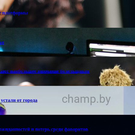
е платформы
те
кают наибольшее внимание болельщиков
устали от города
ожиданностей и потерь среди фаворитов