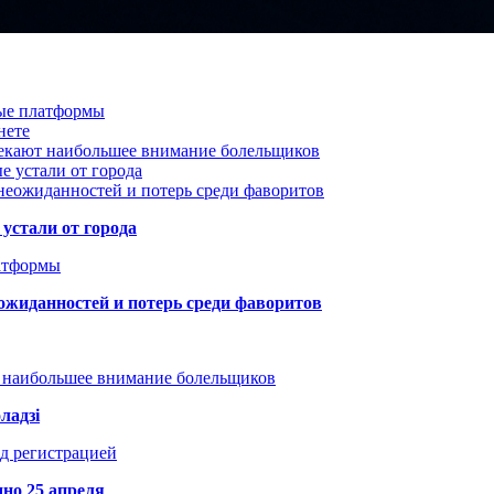
вые платформы
нете
лекают наибольшее внимание болельщиков
е устали от города
неожиданностей и потерь среди фаворитов
устали от города
атформы
ожиданностей и потерь среди фаворитов
т наибольшее внимание болельщиков
ладзі
д регистрацией
но 25 апреля