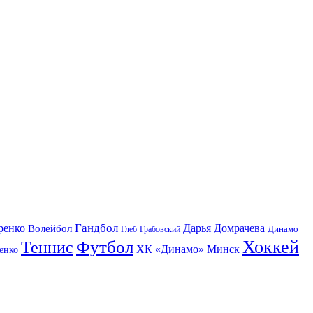
Гандбол
ренко
Волейбол
Дарья Домрачева
Динамо
Глеб
Грабовский
Футбол
Хоккей
Теннис
ХК «Динамо» Минск
енко