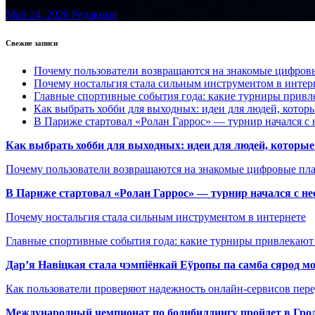
Май 24, 2026
Редакция
Свежие записи
Почему пользователи возвращаются на знакомые цифро
Почему ностальгия стала сильным инструментом в интер
Главные спортивные события года: какие турниры прив
Как выбрать хобби для выходных: идеи для людей, которы
В Париже стартовал «Ролан Гаррос» — турнир начался с 
Как выбрать хобби для выходных: идеи для людей, которые 
Почему пользователи возвращаются на знакомые цифровые пл
В Париже стартовал «Ролан Гаррос» — турнир начался с не
Почему ностальгия стала сильным инструментом в интернете
Главные спортивные события года: какие турниры привлекаю
Дар’я Навіцкая стала чэмпіёнкай Еўропы па самба сярод мо
Как пользователи проверяют надежность онлайн-сервисов пере
Международный чемпионат по бодибилдингу пройдет в Грод