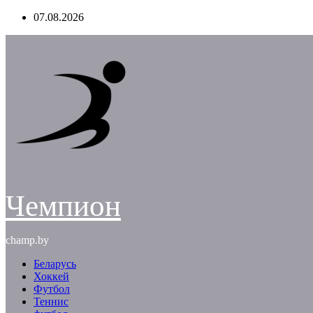
Перейти
07.08.2026
к
содержимому
Чемпион
champ.by
Беларусь
Хоккей
Футбол
Теннис