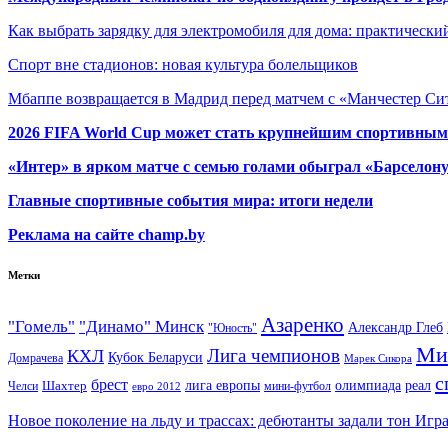
Как выбрать зарядку для электромобиля для дома: практически
Спорт вне стадионов: новая культура болельщиков
Мбаппе возвращается в Мадрид перед матчем с «Манчестер Сит
2026 FIFA World Cup может стать крупнейшим спортивным
«Интер» в ярком матче с семью голами обыграл «Барселон
Главные спортивные события мира: итоги недели
Реклама на сайте champ.by
Метки
Азаренко
"Гомель"
"Динамо" Минск
Александр Глеб
"Юность"
Ми
Лига чемпионов
КХЛ
Кубок Беларуси
Домрачева
Марек Сикора
с
брест
олимпиада
Шахтер
лига европы
реал
Челси
мини-футбол
евро 2012
Новое поколение на льду и трассах: дебютанты задали тон Игр