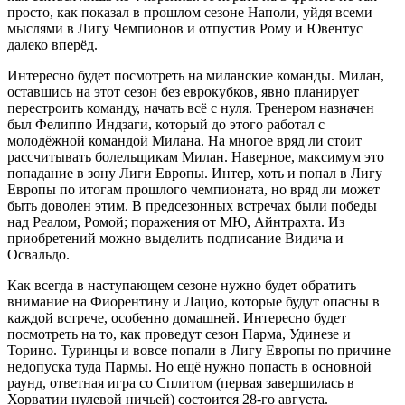
просто, как показал в прошлом сезоне Наполи, уйдя всеми
мыслями в Лигу Чемпионов и отпустив Рому и Ювентус
далеко вперёд.
Интересно будет посмотреть на миланские команды. Милан,
оставшись на этот сезон без еврокубков, явно планирует
перестроить команду, начать всё с нуля. Тренером назначен
был Фелиппо Индзаги, который до этого работал с
молодёжной командой Милана. На многое вряд ли стоит
рассчитывать болельщикам Милан. Наверное, максимум это
попадание в зону Лиги Европы. Интер, хоть и попал в Лигу
Европы по итогам прошлого чемпионата, но вряд ли может
быть доволен этим. В предсезонных встречах были победы
над Реалом, Ромой; поражения от МЮ, Айнтрахта. Из
приобретений можно выделить подписание Видича и
Освальдо.
Как всегда в наступающем сезоне нужно будет обратить
внимание на Фиорентину и Лацио, которые будут опасны в
каждой встрече, особенно домашней. Интересно будет
посмотреть на то, как проведут сезон Парма, Удинезе и
Торино. Туринцы и вовсе попали в Лигу Европы по причине
недопуска туда Пармы. Но ещё нужно попасть в основной
раунд, ответная игра со Сплитом (первая завершилась в
Хорватии нулевой ничьей) состоится 28-го августа.