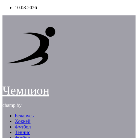
Перейти
10.08.2026
к
содержимому
Чемпион
champ.by
Беларусь
Хоккей
Футбол
Теннис
футбол