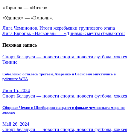
«Торино» — «Интер»
«Удинезе» — «Эмполи».
Навигация
Лига Чемпионов. Итоги жеребьевки группового этапа
Лига Европы. «Насьонал» — «Динамо»: мечты сбываются!
по
записям
Похожая запись
Спорт Беларуси — новости спорта, новости футбола, хоккея
Теннис
Соболенко осталась третьей, Азаренко и Саснович опустились в
рейтинге WTA
Июл 15, 2024
Спорт Беларуси — новости спорта, новости футбола, хоккея
Сборные Чехии и Швейцарии сыграют в финале чемпионата мира по
хоккею
Май 26, 2024
Спорт Беларуси — новости спорта, новости футбола, хоккея