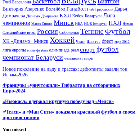
Беларусь
Баскетбол
Биатлон
Глеб
Барселона
Гандбол
Виктория Азаренко
Волейбол
Дарья
Глеб
Грабовский
Лига
КХЛ
Домрачева
Кубок Беларуси
Динамо
Домрачева
Минск
чемпионов
НХЛ
НБА
Марек Сикора
НОК Беларуси
Неман
Футбол
Теннис
Россия
Олимпийские игры
Соболенко
Хоккей
ХК «Динамо» Минск
брест
Шахтер
Челси
евро 2012
футбол
спорт
олимпиада
лига европы
реал
мини-футбол
чемпионат Беларуси
чемпионат мира
Новое поколение на льду и трассах: дебютанты задали тон
Играм-2026
Французы «уничтожили» Гибралтар на отборочных
Евро-2024
«Ньюкасл» одержал крупную победу над «Челси»
«Челси» и «Ман Сити» показали красивый футбол в своем
противостоянии
You missed