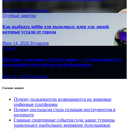
Июн 30, 2026
Редакция
Путёвые заметки
Как выбрать хобби для выходных: идеи для людей,
которые устали от города
Июн 14, 2026
Редакция
Теннис
В Париже стартовал «Ролан Гаррос» — турнир начался с
неожиданностей и потерь среди фаворитов
Май 24, 2026
Редакция
Свежие записи
Почему пользователи возвращаются на знакомые
цифровые платформы
Почему ностальгия стала сильным инструментом в
интернете
Главные спортивные события года: какие турниры
привлекают наибольшее внимание болельщиков