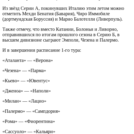
Из звёзд Серии А, покинувших Италию этим летом можно
отметить Мехди Бенатия (Бавария), Чиро Иммобиле
(дортмундская Боруссия) и Марио Балотелли (Ливерпуль).
Также отмечу, что вместо Катании, Болоньи и Ливорно,
отправившихся по итогам прошлого сезона в Серию Б, в
высшем дивизионе сыграют Эмполи, Чезена и Палермо.
И в завершении расписание 1-го тура:
«Аталанта» — «Верона»
«Чезена» — «Парма»
«Кьево» — «Ювентус»
«Дженоа» — «Наполи»
«Милан» — «Лацио»
«Палермо» — «Сампдория»
«Рома» — «Фиорентина»
«Сассуоло» — «Кальяри»