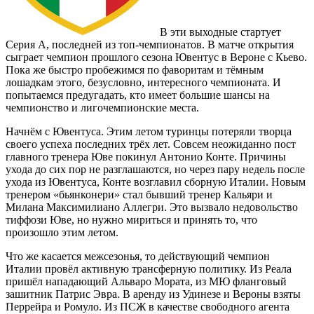
В эти выходные стартует
Серия А, последней из топ-чемпионатов. В матче открытия
сыграет чемпион прошлого сезона Ювентус в Вероне с Кьево.
Пока же быстро пробежимся по фаворитам и тёмным
лошадкам этого, безусловно, интересного чемпионата. И
попытаемся предугадать, кто имеет большие шансы на
чемпионство и лигочемпионские места.
Начнём с Ювентуса. Этим летом туринцы потеряли творца
своего успеха последних трёх лет. Совсем неожиданно пост
главного тренера Юве покинул Антонио Конте. Причины
ухода до сих пор не разглашаются, но через пару недель после
ухода из Ювентуса, Конте возглавил сборную Италии. Новым
тренером «бьянконери» стал бывший тренер Кальяри и
Милана Максимилиано Аллегри. Это вызвало недовольство
тиффози Юве, но нужно мириться и принять то, что
произошло этим летом.
Что же касается межсезонья, то действующий чемпион
Италии провёл активную трансферную политику. Из Реала
пришёл нападающий Альваро Мората, из МЮ фланговый
зашитник Патрис Эвра. В аренду из Удинезе и Вероны взяты
Перрейра и Ромуло. Из ПСЖ в качестве свободного агента