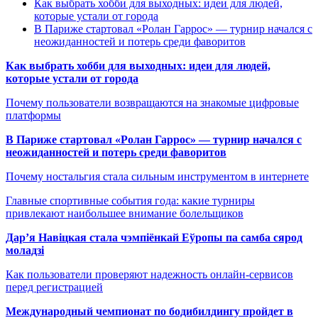
Как выбрать хобби для выходных: идеи для людей,
которые устали от города
В Париже стартовал «Ролан Гаррос» — турнир начался с
неожиданностей и потерь среди фаворитов
Как выбрать хобби для выходных: идеи для людей,
которые устали от города
Почему пользователи возвращаются на знакомые цифровые
платформы
В Париже стартовал «Ролан Гаррос» — турнир начался с
неожиданностей и потерь среди фаворитов
Почему ностальгия стала сильным инструментом в интернете
Главные спортивные события года: какие турниры
привлекают наибольшее внимание болельщиков
Дар’я Навіцкая стала чэмпіёнкай Еўропы па самба сярод
моладзі
Как пользователи проверяют надежность онлайн-сервисов
перед регистрацией
Международный чемпионат по бодибилдингу пройдет в