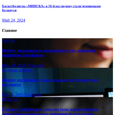
Баскетболисты «МИНСКА» в 16-й раз подряд стали чемпионами
Беларуси
Май 24, 2024
Главное
Другое
Почему пользователи возвращаются на знакомые
цифровые платформы
Июл 18, 2026
Редакция
Путёвые заметки
Почему ностальгия стала сильным инструментом в
интернете
Июл 9, 2026
Редакция
Новости
Главные спортивные события года: какие турниры
привлекают наибольшее внимание болельщиков