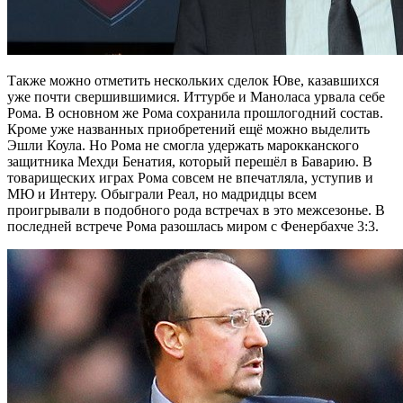
Также можно отметить нескольких сделок Юве, казавшихся
уже почти свершившимися. Иттурбе и Маноласа урвала себе
Рома. В основном же Рома сохранила прошлогодний состав.
Кроме уже названных приобретений ещё можно выделить
Эшли Коула. Но Рома не смогла удержать марокканского
защитника Мехди Бенатия, который перешёл в Баварию. В
товарищеских играх Рома совсем не впечатляла, уступив и
МЮ и Интеру. Обыграли Реал, но мадридцы всем
проигрывали в подобного рода встречах в это межсезонье. В
последней встрече Рома разошлась миром с Фенербахче 3:3.