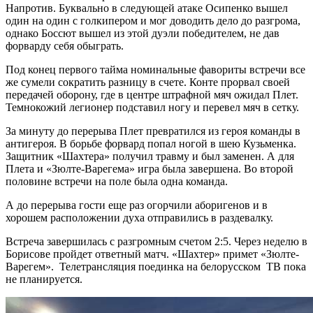
Напротив. Буквально в следующей атаке Осипенко вышел
один на один с голкипером и мог доводить дело до разгрома,
однако Боссют вышел из этой дуэли победителем, не дав
форварду себя обыграть.
Под конец первого тайма номинальные фавориты встречи все
же сумели сократить разницу в счете. Конте прорвал своей
передачей оборону, где в центре штрафной мяч ожидал Плет.
Темнокожий легионер подставил ногу и перевел мяч в сетку.
За минуту до перерыва Плет превратился из героя команды в
антигероя. В борьбе форвард попал ногой в шею Кузьменка.
Защитник «Шахтера» получил травму и был заменен. А для
Плета и «Зюлте-Варегема» игра была завершена. Во второй
половине встречи на поле была одна команда.
А до перерыва гости еще раз огорчили аборигенов и в
хорошем расположении духа отправились в раздевалку.
Встреча завершилась с разгромным счетом 2:5. Через неделю в
Борисове пройдет ответный матч. «Шахтер» примет «Зюлте-
Варегем». Телетрансляция поединка на белорусском ТВ пока
не планируется.