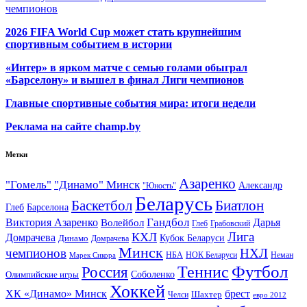
чемпионов
2026 FIFA World Cup может стать крупнейшим
спортивным событием в истории
«Интер» в ярком матче с семью голами обыграл
«Барселону» и вышел в финал Лиги чемпионов
Главные спортивные события мира: итоги недели
Реклама на сайте champ.by
Метки
Азаренко
"Гомель"
"Динамо" Минск
Александр
"Юность"
Беларусь
Баскетбол
Биатлон
Глеб
Барселона
Гандбол
Виктория Азаренко
Волейбол
Дарья
Глеб
Грабовский
Лига
КХЛ
Домрачева
Кубок Беларуси
Динамо
Домрачева
Минск
чемпионов
НХЛ
НБА
Марек Сикора
НОК Беларуси
Неман
Футбол
Теннис
Россия
Олимпийские игры
Соболенко
Хоккей
ХК «Динамо» Минск
брест
Шахтер
Челси
евро 2012