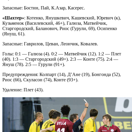
Запасные: Бостин, Пай, К.Азар, Касерес.
«Шахтер»
: Котенко, Янушкевич, Кашевский, Юревич (к),
Кузьменок (Василевский, 46+), Галюза, Матвейчик,
Старгородский, Баланович, Риос (Гурули, 69), Осипенко
(Януш, 61).
Запасные: Гаврилов, Цеван, Леончик, Ковалев.
Голы: 0:1 — Галюза (4). 0:2 — Матвейчик (12). 1:2 — Плет
(40). 1:3 — Старгородский (49+). 2:3 — Конте (75). 2:4 —
Януш (78). 2:5 — Гурули (91+).
Предупреждения: Колпарт (14), Д’Ане (19), Бонгонда (52),
Риос (66), Скуласон (74), Конте (93+).
Удаление: Плет (43).