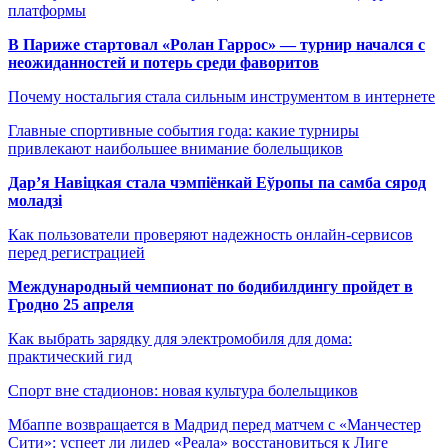
платформы
В Париже стартовал «Ролан Гаррос» — турнир начался с
неожиданностей и потерь среди фаворитов
Почему ностальгия стала сильным инструментом в интернете
Главные спортивные события года: какие турниры
привлекают наибольшее внимание болельщиков
Дар’я Навіцкая стала чэмпіёнкай Еўропы па самба сярод
моладзі
Как пользователи проверяют надежность онлайн-сервисов
перед регистрацией
Международный чемпионат по бодибилдингу пройдет в
Гродно 25 апреля
Как выбрать зарядку для электромобиля для дома:
практический гид
Спорт вне стадионов: новая культура болельщиков
Мбаппе возвращается в Мадрид перед матчем с «Манчестер
Сити»: успеет ли лидер «Реала» восстановиться к Лиге