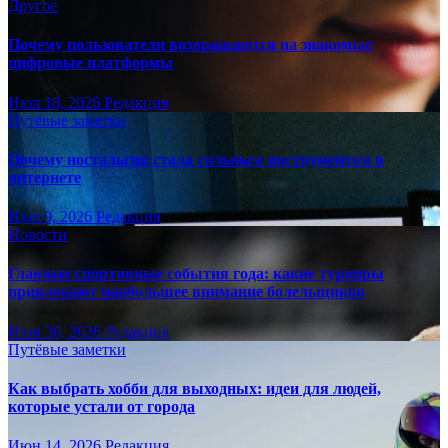
Другое
Почему пользователи возвращаются на знакомые
цифровые платформы
Июл 18, 2026
Редакция
Путёвые заметки
Почему ностальгия стала сильным инструментом в
интернете
Июл 9, 2026
Редакция
Новости
Главные спортивные события года: какие турниры
привлекают наибольшее внимание болельщиков
Июн 30, 2026
Редакция
Путёвые заметки
Как выбрать хобби для выходных: идеи для людей,
которые устали от города
Июн 14, 2026
Редакция