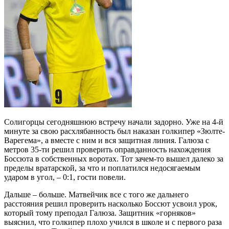
Солигорцы сегодняшнюю встречу начали задорно. Уже на 4-й
минуте за свою расхлябанность был наказан голкипер «Зюлте-
Варегема», а вместе с ним и вся защитная линия. Галюза с
метров 35-ти решил проверить оправданность нахождения
Боссюта в собственных воротах. Тот зачем-то вышел далеко за
пределы вратарской, за что и поплатился недосягаемым
ударом в угол, – 0:1, гости повели.
Дальше – больше. Матвейчик все с того же дальнего
расстояния решил проверить насколько Боссют усвоил урок,
который тому преподал Галюза. Защитник «горняков»
выяснил, что голкипер плохо учился в школе и с первого раза