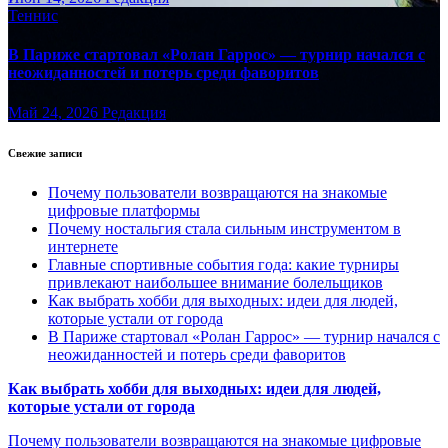
Теннис
В Париже стартовал «Ролан Гаррос» — турнир начался с
неожиданностей и потерь среди фаворитов
Май 24, 2026
Редакция
Свежие записи
Почему пользователи возвращаются на знакомые
цифровые платформы
Почему ностальгия стала сильным инструментом в
интернете
Главные спортивные события года: какие турниры
привлекают наибольшее внимание болельщиков
Как выбрать хобби для выходных: идеи для людей,
которые устали от города
В Париже стартовал «Ролан Гаррос» — турнир начался с
неожиданностей и потерь среди фаворитов
Как выбрать хобби для выходных: идеи для людей,
которые устали от города
Почему пользователи возвращаются на знакомые цифровые