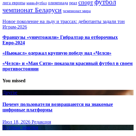
футбол
спорт
олимпиада
лига европы
реал
мини-футбол
чемпионат Беларуси
чемпионат мира
Новое поколение на льду и трассах: дебютанты задали тон
Играм-2026
Французы «уничтожили» Гибралтар на отборочных
Евро-2024
«Ньюкасл» одержал крупную победу над «Челси»
«Челси» и «Ман Сити» показали красивый футбол в своем
противостоянии
You missed
Другое
Почему пользователи возвращаются на знакомые
цифровые платформы
Июл 18, 2026
Редакция
Путёвые заметки