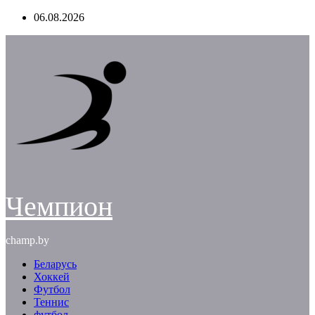
Перейти
06.08.2026
к
содержимому
Чемпион
champ.by
Беларусь
Хоккей
Футбол
Теннис
футбол