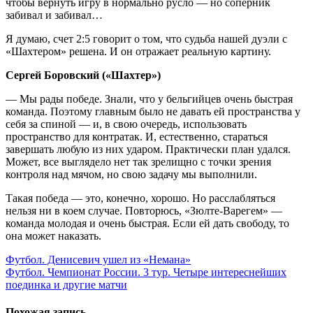
чтобы вернуть игру в нормально русло — но соперник
забивал и забивал…
Я думаю, счет 2:5 говорит о том, что судьба нашей дуэли с
«Шахтером» решена. И он отражает реальную картину.
Сергей Боровский («Шахтер»)
— Мы рады победе. Знали, что у бельгийцев очень быстрая
команда. Поэтому главным было не давать ей пространства у
себя за спиной — и, в свою очередь, использовать
пространство для контратак. И, естественно, стараться
завершать любую из них ударом. Практически план удался.
Может, все выглядело нет так зрелищно с точки зрения
контроля над мячом, но свою задачу мы выполнили.
Такая победа — это, конечно, хорошо. Но расслабляться
нельзя ни в коем случае. Повторюсь, «Зюлте-Варегем» —
команда молодая и очень быстрая. Если ей дать свободу, то
она может наказать.
Навигация
Футбол. Денисевич ушел из «Немана»
Футбол. Чемпионат России. 3 тур. Четыре интереснейших
по
поединка и другие матчи
записям
Похожая запись