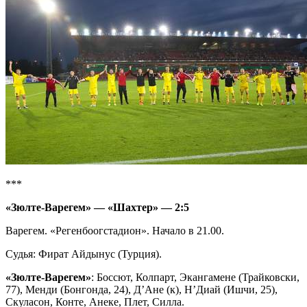
***
«Зюлте-Варегем» — «Шахтер» — 2:5
Варегем. «Регенбоогстадион». Начало в 21.00.
Судья: Фират Айдынус (Турция).
«Зюлте-Варегем»
: Боссют, Колпарт, Экангамене (Трайковски,
77), Менди (Бонгонда, 24), Д’Ане (к), Н’Диай (Ишчи, 25),
Скуласон, Конте, Анеке, Плет, Силла.