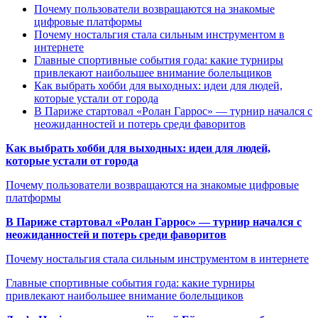
Почему пользователи возвращаются на знакомые
цифровые платформы
Почему ностальгия стала сильным инструментом в
интернете
Главные спортивные события года: какие турниры
привлекают наибольшее внимание болельщиков
Как выбрать хобби для выходных: идеи для людей,
которые устали от города
В Париже стартовал «Ролан Гаррос» — турнир начался с
неожиданностей и потерь среди фаворитов
Как выбрать хобби для выходных: идеи для людей,
которые устали от города
Почему пользователи возвращаются на знакомые цифровые
платформы
В Париже стартовал «Ролан Гаррос» — турнир начался с
неожиданностей и потерь среди фаворитов
Почему ностальгия стала сильным инструментом в интернете
Главные спортивные события года: какие турниры
привлекают наибольшее внимание болельщиков