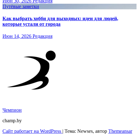
Июн 30, 2026
Редакция
Путёвые заметки
Как выбрать хобби для выходных: идеи для людей,
которые устали от города
Июн 14, 2026
Редакция
Чемпион
champ.by
Сайт работает на WordPress
|
Тема: Newses, автор
Themeansar