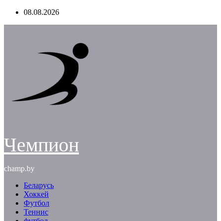
Перейти
08.08.2026
к
содержимому
Чемпион
champ.by
Беларусь
Хоккей
Футбол
Теннис
футбол