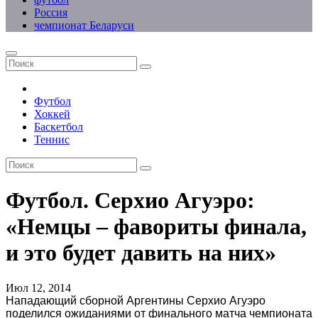
Россия
чемпионат Беларуси
Футбол
Хоккей
Баскетбол
Теннис
Футбол. Серхио Агуэро:
«Немцы – фавориты финала,
и это будет давить на них»
Июл 12, 2014
Нападающий сборной Аргентины Серхио Агуэро
поделился ожиданиями от финального матча чемпионата