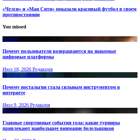
«Челси» и «Ман Сити» показали красивый футбол в своем
противостоянии
You missed
Другое
Почему пользователи возвращаются на знакомые
цифровые платформы
Июл 18, 2026
Редакция
Путёвые заметки
Почему ностальгия стала сильным инструментом в
интернете
Июл 9, 2026
Редакция
Новости
Главные спортивные события года: какие турниры
привлекают наибольшее внимание болельщиков