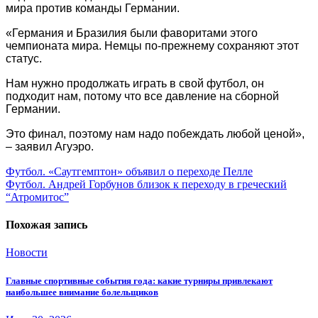
мира против команды Германии.
«Германия и Бразилия были фаворитами этого
чемпионата мира. Немцы по-прежнему сохраняют этот
статус.
Нам нужно продолжать играть в свой футбол, он
подходит нам, потому что все давление на сборной
Германии.
Это финал, поэтому нам надо побеждать любой ценой»,
– заявил Агуэро.
Навигация
Футбол. «Саутгемптон» объявил о переходе Пелле
Футбол. Андрей Горбунов близок к переходу в греческий
по
“Атромитос”
записям
Похожая запись
Новости
Главные спортивные события года: какие турниры привлекают
наибольшее внимание болельщиков