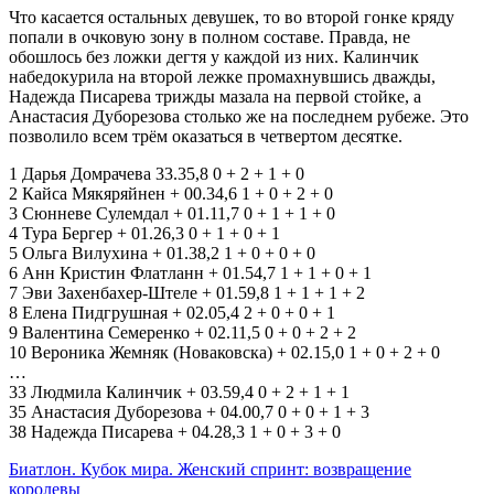
Что касается остальных девушек, то во второй гонке кряду
попали в очковую зону в полном составе. Правда, не
обошлось без ложки дегтя у каждой из них. Калинчик
набедокурила на второй лежке промахнувшись дважды,
Надежда Писарева трижды мазала на первой стойке, а
Анастасия Дуборезова столько же на последнем рубеже. Это
позволило всем трём оказаться в четвертом десятке.
1 Дарья Домрачева 33.35,8 0 + 2 + 1 + 0
2 Кайса Мякяряйнен + 00.34,6 1 + 0 + 2 + 0
3 Сюнневе Сулемдал + 01.11,7 0 + 1 + 1 + 0
4 Тура Бергер + 01.26,3 0 + 1 + 0 + 1
5 Ольга Вилухина + 01.38,2 1 + 0 + 0 + 0
6 Анн Кристин Флатланн + 01.54,7 1 + 1 + 0 + 1
7 Эви Захенбахер-Штеле + 01.59,8 1 + 1 + 1 + 2
8 Елена Пидгрушная + 02.05,4 2 + 0 + 0 + 1
9 Валентина Семеренко + 02.11,5 0 + 0 + 2 + 2
10 Вероника Жемняк (Новаковска) + 02.15,0 1 + 0 + 2 + 0
…
33 Людмила Калинчик + 03.59,4 0 + 2 + 1 + 1
35 Анастасия Дуборезова + 04.00,7 0 + 0 + 1 + 3
38 Надежда Писарева + 04.28,3 1 + 0 + 3 + 0
Навигация
Биатлон. Кубок мира. Женский спринт: возвращение
королевы