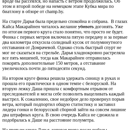
вроде бы рассеялся, но напасть с ветром продолжилась. Об
этом и второй победе на немецком этапе Кубка мира по
биатлону в обзоре от champ.by.
На старте Дарья была предельно спокойна и собрана. В глазах
Кайса Макарайнен читалось желание
убивать
догонять. Уже
по итогам первого круга стало понятно, что просто не будет.
Финка с первых метров включила пятую передачу и за первые
два километра откусила солидный кусок от полуминутного
отставания от Домрачевой. Однако столь быстрый спурт не
мог не сказаться на стрельбе. Дарья хладнокровно растреляла
все пять мишеней, тогда как Макарайнен отправилась
покорять дополнительные 150 метров, а отставание
увеличилось почти до пятидесяти секунд.
На втором круге финка решила удержать синицу в руках и
прошла его практически в одном темпе с белоруской. На
вторую лежку Даша пришла с комфортным отрывом от
преследователей и могла себе позволить выцеливать каждый
выстрел. К сожалению, свое недоброе дело провернул порыв
ветра, который подпортил общую статистику и заставил
лидера гонки и белорусской сборной зайти на совсем лишние
два штрафных круга. В свою очередь Кайса не сдюжила и
подобралась к Даше на расстояние полуметра.
На третьем круге Дарья, которая вчера после победы