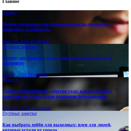
Главное
Другое
Почему пользователи возвращаются на знакомые
цифровые платформы
Июл 18, 2026
Редакция
Путёвые заметки
Почему ностальгия стала сильным инструментом в
интернете
Июл 9, 2026
Редакция
Новости
Главные спортивные события года: какие турниры
привлекают наибольшее внимание болельщиков
Июн 30, 2026
Редакция
Путёвые заметки
Как выбрать хобби для выходных: идеи для людей,
которые устали от города