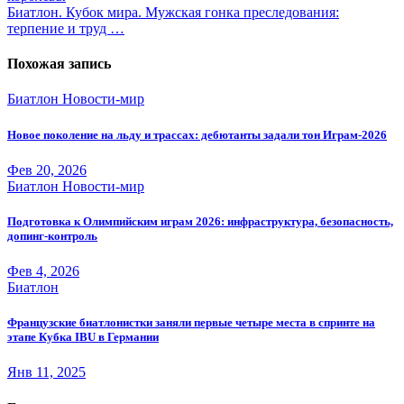
по
Биатлон. Кубок мира. Мужская гонка преследования:
записям
терпение и труд …
Похожая запись
Биатлон
Новости-мир
Новое поколение на льду и трассах: дебютанты задали тон Играм-2026
Фев 20, 2026
Биатлон
Новости-мир
Подготовка к Олимпийским играм 2026: инфраструктура, безопасность,
допинг-контроль
Фев 4, 2026
Биатлон
Французские биатлонистки заняли первые четыре места в спринте на
этапе Кубка IBU в Германии
Янв 11, 2025