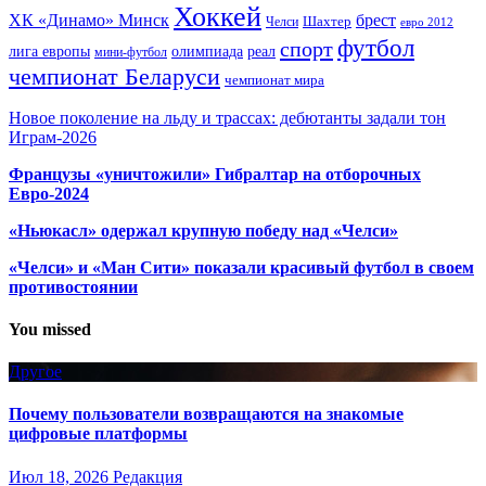
Хоккей
ХК «Динамо» Минск
брест
Шахтер
Челси
евро 2012
футбол
спорт
олимпиада
лига европы
реал
мини-футбол
чемпионат Беларуси
чемпионат мира
Новое поколение на льду и трассах: дебютанты задали тон
Играм-2026
Французы «уничтожили» Гибралтар на отборочных
Евро-2024
«Ньюкасл» одержал крупную победу над «Челси»
«Челси» и «Ман Сити» показали красивый футбол в своем
противостоянии
You missed
Другое
Почему пользователи возвращаются на знакомые
цифровые платформы
Июл 18, 2026
Редакция