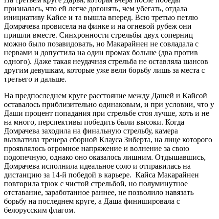
призналась, что ей легче догонять, чем убегать, отдала
инициативу Кайсе и та вышла вперед. Всю третью петлю
Домрачева провисела на финке и на огневой рубеж они
пришли вместе. Синхронности стрельбы двух соперниц
можно было позавидовать, но Макарайнен не совладала с
нервами и допустила на один промах больше (два против
одного). Даже такая неудачная стрельба не оставляла шансов
другим девушкам, которые уже вели борьбу лишь за места с
третьего и дальше.
На предпоследнем круге расстояние между Дашей и Кайсой
оставалось приблизительно одинаковым, и при условии, что у
Даши процент попадания при стрельбе стоя лучше, хоть и не
на много, перспективы победить были высоки. Когда
Домрачева заходила на финальную стрельбу, камера
выхватила тренера сборной Клауса Зиберта, на лице которого
проявлялось огромное напряжение и волнение за свою
подопечную, однако оно оказалось лишним. Отдышавшись,
Домрачева исполнила идеальное соло и отправилась на
дистанцию за 14-й победой в карьере. Кайса Макарайнен
повторила трюк с чистой стрельбой, но полуминутное
отставание, заработанное раннее, не позволило навязать
борьбу на последнем круге, а Даша финишировала с
белорусским флагом.