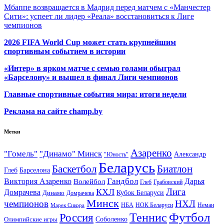
Мбаппе возвращается в Мадрид перед матчем с «Манчестер
Сити»: успеет ли лидер «Реала» восстановиться к Лиге
чемпионов
2026 FIFA World Cup может стать крупнейшим
спортивным событием в истории
«Интер» в ярком матче с семью голами обыграл
«Барселону» и вышел в финал Лиги чемпионов
Главные спортивные события мира: итоги недели
Реклама на сайте champ.by
Метки
Азаренко
"Гомель"
"Динамо" Минск
Александр
"Юность"
Беларусь
Баскетбол
Биатлон
Глеб
Барселона
Гандбол
Виктория Азаренко
Волейбол
Дарья
Глеб
Грабовский
Лига
КХЛ
Домрачева
Кубок Беларуси
Динамо
Домрачева
Минск
чемпионов
НХЛ
НБА
Марек Сикора
НОК Беларуси
Неман
Футбол
Теннис
Россия
Олимпийские игры
Соболенко