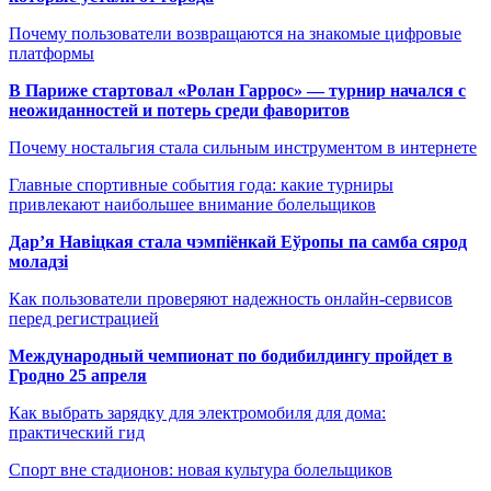
Почему пользователи возвращаются на знакомые цифровые
платформы
В Париже стартовал «Ролан Гаррос» — турнир начался с
неожиданностей и потерь среди фаворитов
Почему ностальгия стала сильным инструментом в интернете
Главные спортивные события года: какие турниры
привлекают наибольшее внимание болельщиков
Дар’я Навіцкая стала чэмпіёнкай Еўропы па самба сярод
моладзі
Как пользователи проверяют надежность онлайн-сервисов
перед регистрацией
Международный чемпионат по бодибилдингу пройдет в
Гродно 25 апреля
Как выбрать зарядку для электромобиля для дома:
практический гид
Спорт вне стадионов: новая культура болельщиков