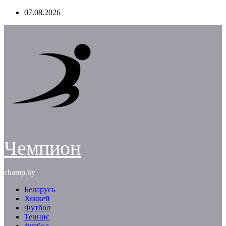
Перейти
07.08.2026
к
содержимому
Чемпион
champ.by
Беларусь
Хоккей
Футбол
Теннис
футбол