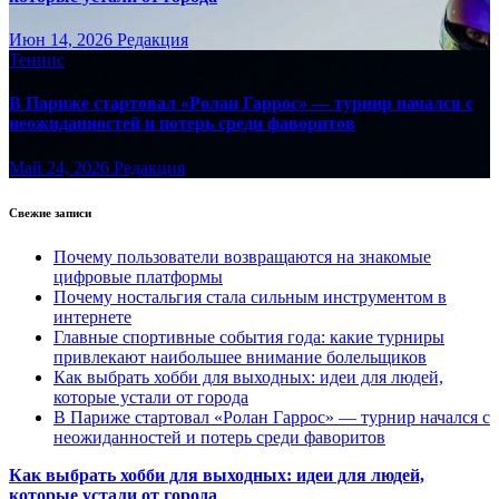
Июн 14, 2026
Редакция
Теннис
В Париже стартовал «Ролан Гаррос» — турнир начался с
неожиданностей и потерь среди фаворитов
Май 24, 2026
Редакция
Свежие записи
Почему пользователи возвращаются на знакомые
цифровые платформы
Почему ностальгия стала сильным инструментом в
интернете
Главные спортивные события года: какие турниры
привлекают наибольшее внимание болельщиков
Как выбрать хобби для выходных: идеи для людей,
которые устали от города
В Париже стартовал «Ролан Гаррос» — турнир начался с
неожиданностей и потерь среди фаворитов
Как выбрать хобби для выходных: идеи для людей,
которые устали от города