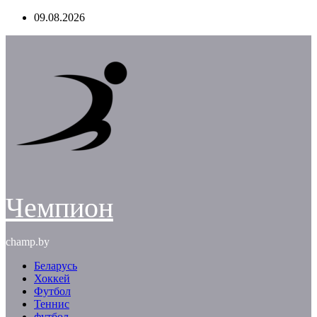
Перейти
09.08.2026
к
содержимому
Чемпион
champ.by
Беларусь
Хоккей
Футбол
Теннис
футбол