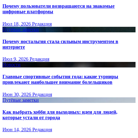
Почему пользователи возвращаются на знакомые
цифровые платформы
Июл 18, 2026
Редакция
Путёвые заметки
Почему ностальгия стала сильным инструментом в
интернете
Июл 9, 2026
Редакция
Новости
Главные спортивные события года: какие турниры
привлекают наибольшее внимание болельщиков
Июн 30, 2026
Редакция
Путёвые заметки
Как выбрать хобби для выходных: идеи для людей,
которые устали от города
Июн 14, 2026
Редакция