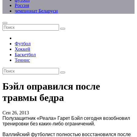
Россия
чемпионат Беларуси
Футбол
Хоккей
Баскетбол
Теннис
Бэйл оправился после
травмы бедра
Сен 26, 2013
Полузащитник «Реала» Гарет Бэйл сегодня возобновил
тренировки без каких-либо ограничений.
Валлийский футболист полностью восстановился после