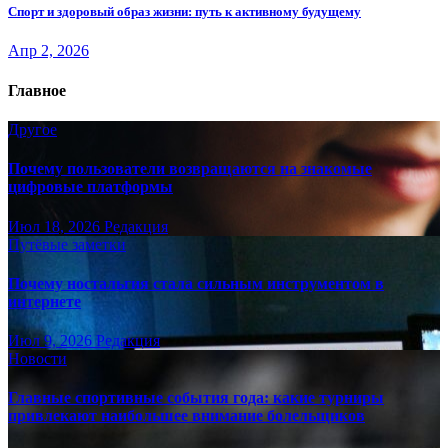
Спорт и здоровый образ жизни: путь к активному будущему
Апр 2, 2026
Главное
Другое
Почему пользователи возвращаются на знакомые
цифровые платформы
Июл 18, 2026
Редакция
Путёвые заметки
Почему ностальгия стала сильным инструментом в
интернете
Июл 9, 2026
Редакция
Новости
Главные спортивные события года: какие турниры
привлекают наибольшее внимание болельщиков