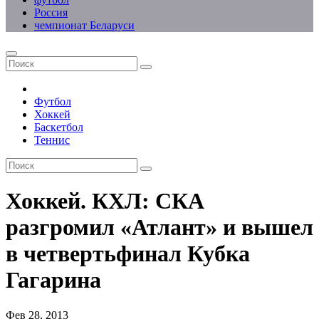
Россия
чемпионат Беларуси
Футбол
Хоккей
Баскетбол
Теннис
Хоккей. КХЛ: СКА
разгромил «Атлант» и вышел
в четвертьфинал Кубка
Гагарина
Фев 28, 2013