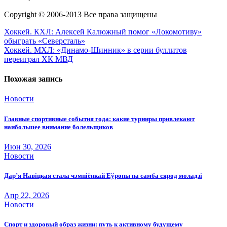
Copyright © 2006-2013 Все права защищены
Навигация
Хоккей. КХЛ: Алексей Калюжный помог «Локомотиву»
обыграть «Северсталь»
по
Хоккей. МХЛ: «Динамо-Шинник» в серии буллитов
записям
переиграл ХК МВД
Похожая запись
Новости
Главные спортивные события года: какие турниры привлекают
наибольшее внимание болельщиков
Июн 30, 2026
Новости
Дар’я Навіцкая стала чэмпіёнкай Еўропы па самба сярод моладзі
Апр 22, 2026
Новости
Спорт и здоровый образ жизни: путь к активному будущему