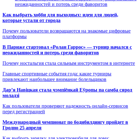
неожиданностей и потерь среди фаворитов
Как выбрать хобби для выходных: идеи для людей,
которые устали от города
Почему пользователи возвращаются на знакомые цифровые
платформы
В Париже стартовал «Ролан Гаррос» — турнир начался с
неожиданностей и потерь среди фаворитов
Почему ностальгия стала сильным инструментом в интернете
Главные спортивные события года: какие турниры
привлекают наибольшее внимание болельщиков
Дар’я Навіцкая стала чэмпіёнкай Еўропы па самба сярод
моладзі
Как пользователи проверяют надежность онлайн-сервисов
перед регистрацией
Международный чемпионат по бодибилдингу пройдет в
Гродно 25 апреля
Как выбрать зарядку для электромобиля для дома: