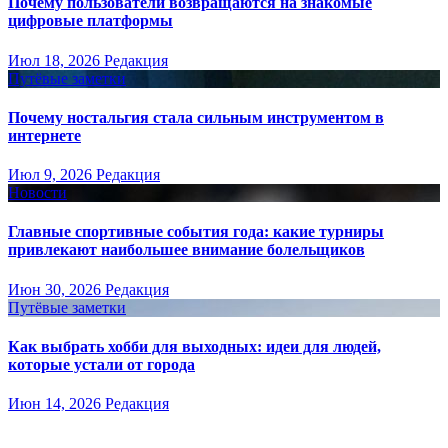
Почему пользователи возвращаются на знакомые
цифровые платформы
Июл 18, 2026
Редакция
Путёвые заметки
Почему ностальгия стала сильным инструментом в
интернете
Июл 9, 2026
Редакция
Новости
Главные спортивные события года: какие турниры
привлекают наибольшее внимание болельщиков
Июн 30, 2026
Редакция
Путёвые заметки
Как выбрать хобби для выходных: идеи для людей,
которые устали от города
Июн 14, 2026
Редакция