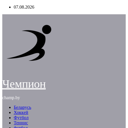
Перейти
07.08.2026
к
содержимому
Чемпион
champ.by
Беларусь
Хоккей
Футбол
Теннис
футбол