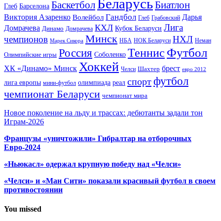
Беларусь
Баскетбол
Биатлон
Глеб
Барселона
Гандбол
Виктория Азаренко
Волейбол
Дарья
Глеб
Грабовский
Лига
КХЛ
Домрачева
Кубок Беларуси
Динамо
Домрачева
Минск
чемпионов
НХЛ
НБА
Марек Сикора
НОК Беларуси
Неман
Футбол
Теннис
Россия
Олимпийские игры
Соболенко
Хоккей
ХК «Динамо» Минск
брест
Шахтер
Челси
евро 2012
футбол
спорт
олимпиада
лига европы
реал
мини-футбол
чемпионат Беларуси
чемпионат мира
Новое поколение на льду и трассах: дебютанты задали тон
Играм-2026
Французы «уничтожили» Гибралтар на отборочных
Евро-2024
«Ньюкасл» одержал крупную победу над «Челси»
«Челси» и «Ман Сити» показали красивый футбол в своем
противостоянии
You missed