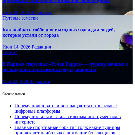
привлекают наибольшее внимание болельщиков
Июн 30, 2026
Редакция
Путёвые заметки
Как выбрать хобби для выходных: идеи для людей,
которые устали от города
Июн 14, 2026
Редакция
Теннис
В Париже стартовал «Ролан Гаррос» — турнир начался с
неожиданностей и потерь среди фаворитов
Май 24, 2026
Редакция
Свежие записи
Почему пользователи возвращаются на знакомые
цифровые платформы
Почему ностальгия стала сильным инструментом в
интернете
Главные спортивные события года: какие турниры
привлекают наибольшее внимание болельщиков