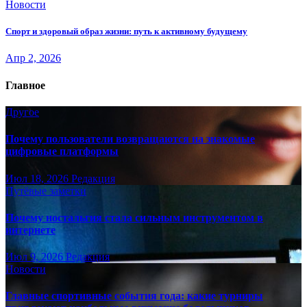
Новости
Спорт и здоровый образ жизни: путь к активному будущему
Апр 2, 2026
Главное
Другое
Почему пользователи возвращаются на знакомые
цифровые платформы
Июл 18, 2026
Редакция
Путёвые заметки
Почему ностальгия стала сильным инструментом в
интернете
Июл 9, 2026
Редакция
Новости
Главные спортивные события года: какие турниры