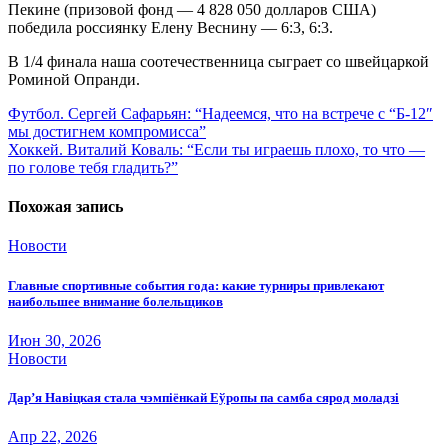
Пекине (призовой фонд — 4 828 050 долларов США)
победила россиянку Елену Веснину — 6:3, 6:3.
В 1/4 финала наша соотечественница сыграет со швейцаркой
Роминой Опранди.
Навигация
Футбол. Сергей Сафарьян: “Надеемся, что на встрече с “Б-12″
мы достигнем компромисса”
по
Хоккей. Виталий Коваль: “Если ты играешь плохо, то что —
записям
по голове тебя гладить?”
Похожая запись
Новости
Главные спортивные события года: какие турниры привлекают
наибольшее внимание болельщиков
Июн 30, 2026
Новости
Дар’я Навіцкая стала чэмпіёнкай Еўропы па самба сярод моладзі
Апр 22, 2026