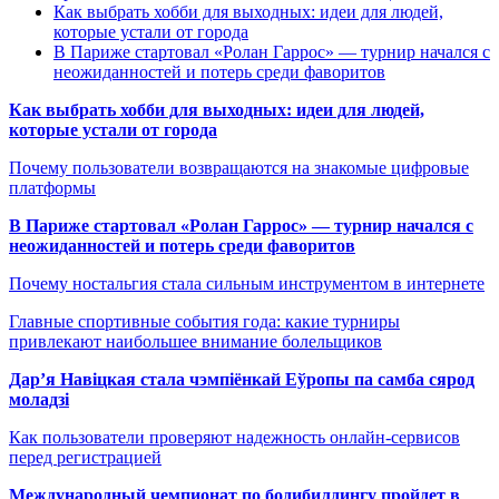
Как выбрать хобби для выходных: идеи для людей,
которые устали от города
В Париже стартовал «Ролан Гаррос» — турнир начался с
неожиданностей и потерь среди фаворитов
Как выбрать хобби для выходных: идеи для людей,
которые устали от города
Почему пользователи возвращаются на знакомые цифровые
платформы
В Париже стартовал «Ролан Гаррос» — турнир начался с
неожиданностей и потерь среди фаворитов
Почему ностальгия стала сильным инструментом в интернете
Главные спортивные события года: какие турниры
привлекают наибольшее внимание болельщиков
Дар’я Навіцкая стала чэмпіёнкай Еўропы па самба сярод
моладзі
Как пользователи проверяют надежность онлайн-сервисов
перед регистрацией
Международный чемпионат по бодибилдингу пройдет в