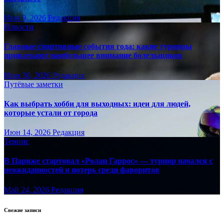
Июл 9, 2026
Редакция
Новости
Главные спортивные события года: какие турниры
привлекают наибольшее внимание болельщиков
Июн 30, 2026
Редакция
Путёвые заметки
Как выбрать хобби для выходных: идеи для людей,
которые устали от города
Июн 14, 2026
Редакция
Теннис
В Париже стартовал «Ролан Гаррос» — турнир начался с
неожиданностей и потерь среди фаворитов
Май 24, 2026
Редакция
Свежие записи