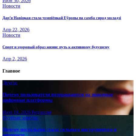
Июн 30, 2026
Новости
Дар’я Навіцкая стала чэмпіёнкай Еўропы па самба сярод моладзі
Апр 22, 2026
Новости
Спорт и здоровый образ жизни: путь к активному будущему
Апр 2, 2026
Главное
Другое
Почему пользователи возвращаются на знакомые
цифровые платформы
Июл 18, 2026
Редакция
Путёвые заметки
Почему ностальгия стала сильным инструментом в
интернете