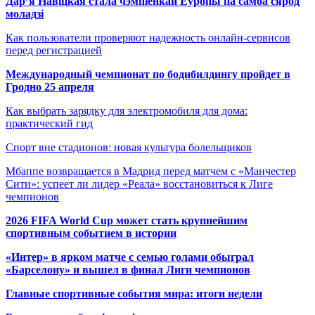
Дар’я Навіцкая стала чэмпіёнкай Еўропы па самба сярод
моладзі
Как пользователи проверяют надежность онлайн-сервисов
перед регистрацией
Международный чемпионат по бодибилдингу пройдет в
Гродно 25 апреля
Как выбрать зарядку для электромобиля для дома:
практический гид
Спорт вне стадионов: новая культура болельщиков
Мбаппе возвращается в Мадрид перед матчем с «Манчестер
Сити»: успеет ли лидер «Реала» восстановиться к Лиге
чемпионов
2026 FIFA World Cup может стать крупнейшим
спортивным событием в истории
«Интер» в ярком матче с семью голами обыграл
«Барселону» и вышел в финал Лиги чемпионов
Главные спортивные события мира: итоги недели