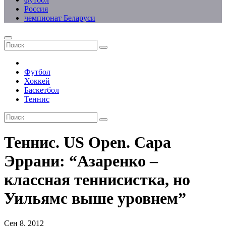
Россия
чемпионат Беларуси
Футбол
Хоккей
Баскетбол
Теннис
Теннис. US Open. Сара
Эррани: “Азаренко –
классная теннисистка, но
Уильямс выше уровнем”
Сен 8, 2012