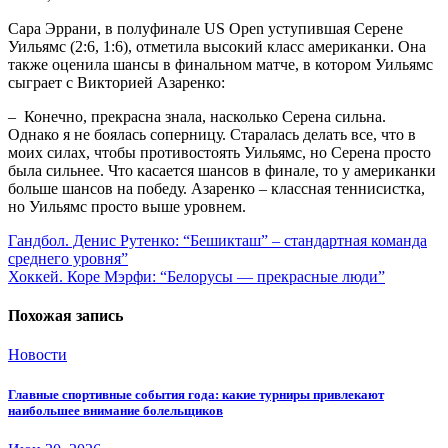
Сара Эррани, в полуфинале US Open уступившая Серене
Уильямс (2:6, 1:6), отметила высокий класс американки. Она
также оценила шансы в финальном матче, в котором Уильямс
сыграет с Викторией Азаренко:
– Конечно, прекрасна знала, насколько Серена сильна.
Однако я не боялась соперницу. Старалась делать все, что в
моих силах, чтобы противостоять Уильямс, но Серена просто
была сильнее. Что касается шансов в финале, то у американки
больше шансов на победу. Азаренко – классная теннисистка,
но Уильямс просто выше уровнем.
Навигация
Гандбол. Денис Рутенко: “Бешикташ” – стандартная команда
среднего уровня”
по
Хоккей. Коре Мэрфи: “Белорусы — прекрасные люди”
записям
Похожая запись
Новости
Главные спортивные события года: какие турниры привлекают
наибольшее внимание болельщиков