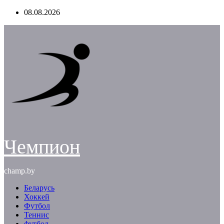
Перейти
08.08.2026
к
содержимому
Чемпион
champ.by
Беларусь
Хоккей
Футбол
Теннис
футбол