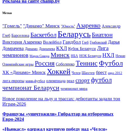
Реклама на сайте champ.by
Метки
Азаренко
"Гомель"
"Динамо" Минск
Александр
"Юность"
Беларусь
Баскетбол
Биатлон
Глеб
Барселона
Гандбол
Виктория Азаренко
Волейбол
Дарья
Глеб
Грабовский
Лига
КХЛ
Домрачева
Кубок Беларуси
Динамо
Домрачева
Минск
чемпионов
НХЛ
НБА
Марек Сикора
НОК Беларуси
Неман
Футбол
Теннис
Россия
Олимпийские игры
Соболенко
Хоккей
ХК «Динамо» Минск
брест
Шахтер
Челси
евро 2012
футбол
спорт
олимпиада
лига европы
реал
мини-футбол
чемпионат Беларуси
чемпионат мира
Новое поколение на льду и трассах: дебютанты задали тон
Играм-2026
Французы «уничтожили» Гибралтар на отборочных
Евро-2024
«Ньюкасл» одержал крупную победу над «Челси»