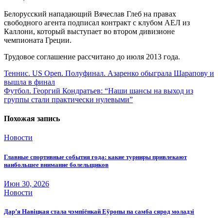
Белорусский нападающий Вячеслав Глеб на правах
свободного агента подписал контракт с клубом АЕЛ из
Каллони, который выступает во втором дивизионе
чемпионата Греции.
Трудовое соглашение рассчитано до июля 2013 года.
Навигация
Теннис. US Open. Полуфинал. Азаренко обыграла Шарапову и
вышла в финал
по
Футбол. Георгий Кондратьев: “Наши шансы на выход из
записям
группы стали практически нулевыми”
Похожая запись
Новости
Главные спортивные события года: какие турниры привлекают
наибольшее внимание болельщиков
Июн 30, 2026
Новости
Дар’я Навіцкая стала чэмпіёнкай Еўропы па самба сярод моладзі