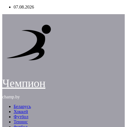
Перейти
07.08.2026
к
содержимому
Чемпион
champ.by
Беларусь
Хоккей
Футбол
Теннис
футбол