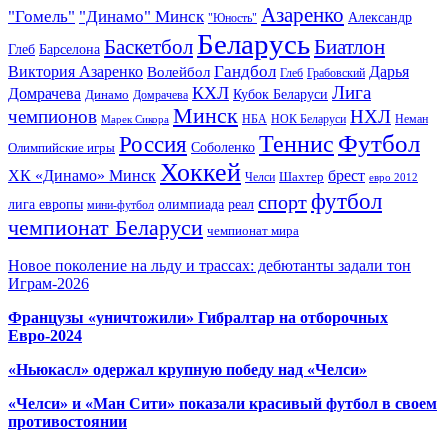
Азаренко
"Гомель"
"Динамо" Минск
Александр
"Юность"
Беларусь
Баскетбол
Биатлон
Глеб
Барселона
Гандбол
Виктория Азаренко
Волейбол
Дарья
Глеб
Грабовский
Лига
КХЛ
Домрачева
Кубок Беларуси
Динамо
Домрачева
Минск
чемпионов
НХЛ
НБА
Марек Сикора
НОК Беларуси
Неман
Футбол
Теннис
Россия
Олимпийские игры
Соболенко
Хоккей
ХК «Динамо» Минск
брест
Шахтер
Челси
евро 2012
футбол
спорт
олимпиада
лига европы
реал
мини-футбол
чемпионат Беларуси
чемпионат мира
Новое поколение на льду и трассах: дебютанты задали тон
Играм-2026
Французы «уничтожили» Гибралтар на отборочных
Евро-2024
«Ньюкасл» одержал крупную победу над «Челси»
«Челси» и «Ман Сити» показали красивый футбол в своем
противостоянии