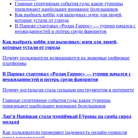
Главные спортивные события года: какие турниры
привлекают наибольшее внимание болельщиков
Как выбрать хобби для выходных: идеи для людей,
которые устали от города
В Париже стартовал «Ролан Гаррос» — турнир начался с
неожиданностей и потерь среди фаворитов
Как выбрать хобби для выходных: идеи для людей,
которые устали от города
Почему пользователи возвращаются на знакомые цифровые
платформы
В Париже стартовал «Ролан Гаррос» — турнир начался с
неожиданностей и потерь среди фаворитов
Почему ностальгия стала сильным инструментом в интернете
Главные спортивные события года: какие турниры
привлекают наибольшее внимание болельщиков
Дар’я Навіцкая стала чэмпіёнкай Еўропы па самба сярод
моладзі
Как пользователи проверяют надежность онлайн-сервисов
перед регистрацией