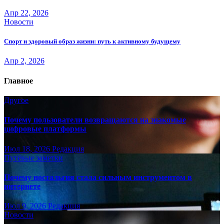
Апр 22, 2026
Новости
Спорт и здоровый образ жизни: путь к активному будущему
Апр 2, 2026
Главное
Другое
Почему пользователи возвращаются на знакомые
цифровые платформы
Июл 18, 2026
Редакция
Путёвые заметки
Почему ностальгия стала сильным инструментом в
интернете
Июл 9, 2026
Редакция
Новости