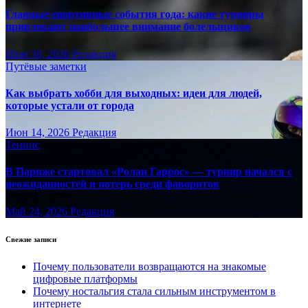
Главные спортивные события года: какие турниры
привлекают наибольшее внимание болельщиков
Июн 30, 2026
Редакция
Путёвые заметки
Как выбрать хобби для выходных: идеи для людей,
которые устали от города
Июн 14, 2026
Редакция
Теннис
В Париже стартовал «Ролан Гаррос» — турнир начался с
неожиданностей и потерь среди фаворитов
Май 24, 2026
Редакция
Свежие записи
Почему пользователи возвращаются на знакомые
цифровые платформы
Почему ностальгия стала сильным инструментом в
интернете