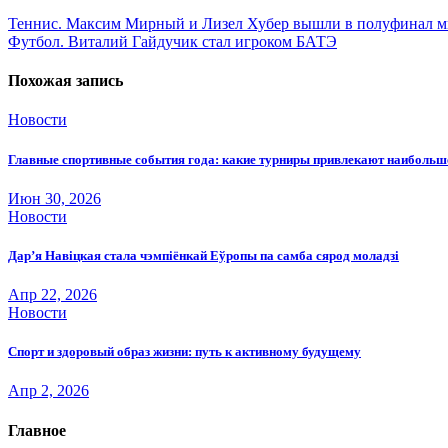
Навигация
Теннис. Максим Мирный и Лизел Хубер вышли в полуфинал м
Футбол. Виталий Гайдучик стал игроком БАТЭ
по
записям
Похожая запись
Новости
Главные спортивные события года: какие турниры привлекают наиболь
Июн 30, 2026
Новости
Дар’я Навіцкая стала чэмпіёнкай Еўропы па самба сярод моладзі
Апр 22, 2026
Новости
Спорт и здоровый образ жизни: путь к активному будущему
Апр 2, 2026
Главное