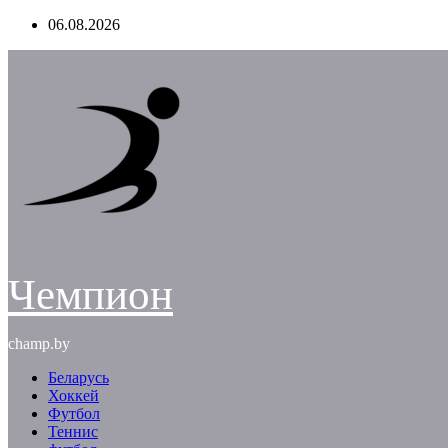
Перейти
06.08.2026
к
содержимому
Чемпион
champ.by
Беларусь
Хоккей
Футбол
Теннис