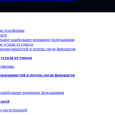
вые платформы
нете
лекают наибольшее внимание болельщиков
е устали от города
неожиданностей и потерь среди фаворитов
устали от города
атформы
ожиданностей и потерь среди фаворитов
т наибольшее внимание болельщиков
ладзі
д регистрацией