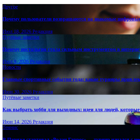
Другое
Почему пользователи возвращаются на знакомые цифровы
Июл 18, 2026
Редакция
Путёвые заметки
Почему ностальгия стала сильным инструментом в интерне
Июл 9, 2026
Редакция
Новости
Главные спортивные события года: какие турниры привле
Июн 30, 2026
Редакция
Путёвые заметки
Как выбрать хобби для выходных: идеи для людей, которые 
Июн 14, 2026
Редакция
Теннис
В Париже стартовал «Ролан Гаррос» — турнир начался с не