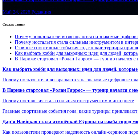
Май 24, 2026
Редакция
Свежие записи
Почему пользователи возвращаются на знакомые цифро
Почему ностальгия стала сильным инструментом в интер
Главные спортивные события года: какие турниры прив
Как выбрать хобби для выходных: идеи для людей, которы
В Париже стартовал «Ролан Гаррос» — турнир начался с 
Как выбрать хобби для выходных: идеи для людей, которые 
Почему пользователи возвращаются на знакомые цифровые пл
В Париже стартовал «Ролан Гаррос» — турнир начался с не
Почему ностальгия стала сильным инструментом в интернете
Главные спортивные события года: какие турниры привлекаю
Дар’я Навіцкая стала чэмпіёнкай Еўропы па самба сярод мо
Как пользователи проверяют надежность онлайн-сервисов пере