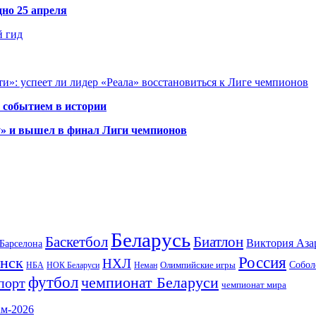
но 25 апреля
й гид
и»: успеет ли лидер «Реала» восстановиться к Лиге чемпионов
 событием в истории
у» и вышел в финал Лиги чемпионов
Беларусь
Баскетбол
Биатлон
Виктория Аза
Барселона
Россия
нск
НХЛ
Олимпийские игры
Собол
НБА
НОК Беларуси
Неман
футбол
чемпионат Беларуси
порт
чемпионат мира
ам-2026