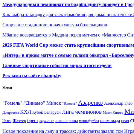
Международный чемпионат по бодибилдингу пройдет в Грод
Как выбрать зарядку для электромобиля для дома: практически
Спорт вне стадионов: новая культура болельщиков
Мбаппе возвращается в Мадрид перед матчем с «Манчестер Сит
2026 FIFA World Cup может стать крупнейшим спортивным
«Интер» в ярком матче с семью голами обыграл «Барселон
Главные спортивные события мира: итоги недели
Реклама на сайте champ.by
Метки
Азаренко
"Гомель"
"Динамо" Минск
Александр Глеб
"Юность"
Ми
Лига чемпионов
КХЛ
Кубок Беларуси
Домрачева
Марек Сикора
с
брест
олимпиада
Шахтер
лига европы
реал
Челси
мини-футбол
евро 2012
Новое поколение на льду и трассах: дебютанты задали тон Игр