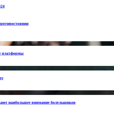
024
противостоянии
е платформы
те
кают наибольшее внимание болельщиков