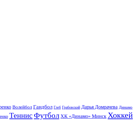
Гандбол
ренко
Волейбол
Дарья Домрачева
Динамо
Глеб
Грабовский
Футбол
Хоккей
Теннис
ХК «Динамо» Минск
енко