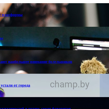
е платформы
те
кают наибольшее внимание болельщиков
устали от города
ожиданностей и потерь среди фаворитов