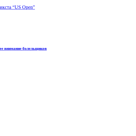
икста “US Open”
шее внимание болельщиков