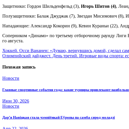
Защитники: Гордон Шильденфельд (3),
Игорь Шитов (4)
, Леан
Полузащитники: Балаж Джуджак (7), Звездан Мисимович (8), И
Нападающие: Александр Кокорин (9), Кевин Кураньи (22), Анд
Соперником «Динамо» по третьему отборочному раунду Лиги Е
го августа.
Навигация
Хоккей. Осси Вананен: «Думаю, вернувшись домой, сделал с
Олимпийский дайджест. День третий. Игровые виды спорта: ест
по
записям
Похожая запись
Новости
Главные спортивные события года: какие турниры привлекают наиболь
Июн 30, 2026
Новости
Дар’я Навіцкая стала чэмпіёнкай Еўропы па самба сярод моладзі
Апр 22, 2026