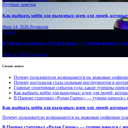
Путёвые заметки
Как выбрать хобби для выходных: идеи для людей, которые 
Июн 14, 2026
Редакция
Теннис
В Париже стартовал «Ролан Гаррос» — турнир начался с не
Май 24, 2026
Редакция
Свежие записи
Почему пользователи возвращаются на знакомые цифро
Почему ностальгия стала сильным инструментом в интер
Главные спортивные события года: какие турниры прив
Как выбрать хобби для выходных: идеи для людей, которы
В Париже стартовал «Ролан Гаррос» — турнир начался с 
Как выбрать хобби для выходных: идеи для людей, которые 
Почему пользователи возвращаются на знакомые цифровые пл
В Париже стартовал «Ролан Гаррос» — турнир начался с не