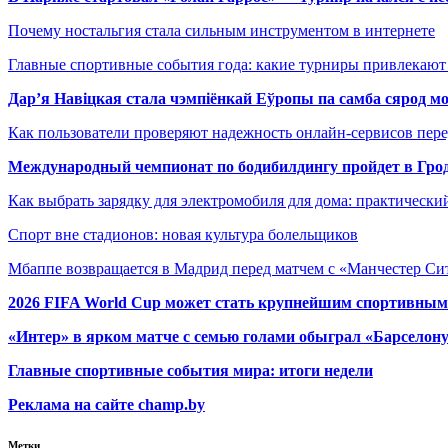
Почему ностальгия стала сильным инструментом в интернете
Главные спортивные события года: какие турниры привлекаю
Дар’я Навіцкая стала чэмпіёнкай Еўропы па самба сярод мо
Как пользователи проверяют надежность онлайн-сервисов пере
Международный чемпионат по бодибилдингу пройдет в Грод
Как выбрать зарядку для электромобиля для дома: практически
Спорт вне стадионов: новая культура болельщиков
Мбаппе возвращается в Мадрид перед матчем с «Манчестер Сит
2026 FIFA World Cup может стать крупнейшим спортивным
«Интер» в ярком матче с семью голами обыграл «Барселон
Главные спортивные события мира: итоги недели
Реклама на сайте champ.by
Метки