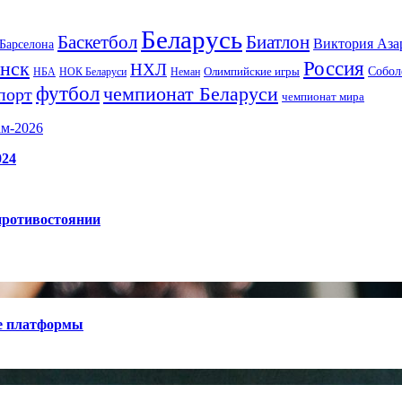
Беларусь
Баскетбол
Биатлон
Виктория Аза
Барселона
Россия
нск
НХЛ
Олимпийские игры
Собол
НБА
НОК Беларуси
Неман
футбол
чемпионат Беларуси
порт
чемпионат мира
ам-2026
024
противостоянии
е платформы