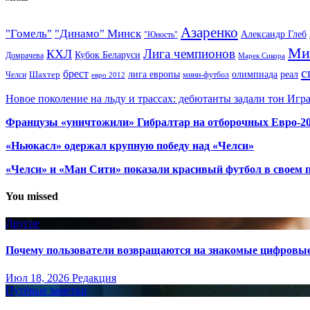
Азаренко
"Гомель"
"Динамо" Минск
Александр Глеб
"Юность"
Ми
Лига чемпионов
КХЛ
Кубок Беларуси
Домрачева
Марек Сикора
с
брест
олимпиада
Шахтер
лига европы
реал
Челси
мини-футбол
евро 2012
Новое поколение на льду и трассах: дебютанты задали тон Игр
Французы «уничтожили» Гибралтар на отборочных Евро-2
«Ньюкасл» одержал крупную победу над «Челси»
«Челси» и «Ман Сити» показали красивый футбол в своем 
You missed
Другое
Почему пользователи возвращаются на знакомые цифровы
Июл 18, 2026
Редакция
Путёвые заметки