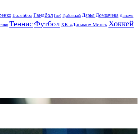
Гандбол
ренко
Волейбол
Дарья Домрачева
Динамо
Глеб
Грабовский
Футбол
Хоккей
Теннис
ХК «Динамо» Минск
енко