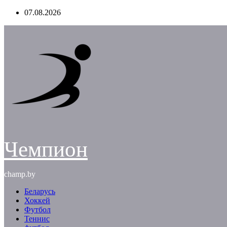
Перейти
07.08.2026
к
содержимому
Чемпион
champ.by
Беларусь
Хоккей
Футбол
Теннис