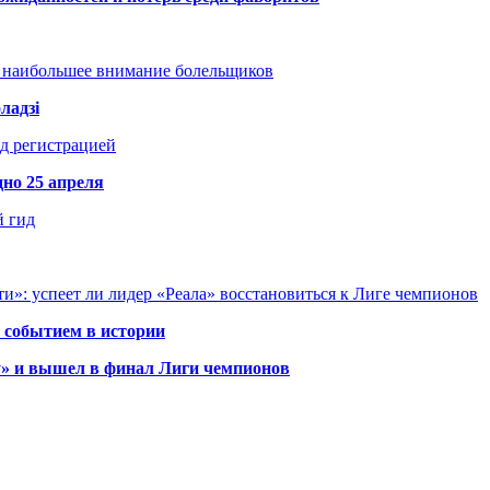
т наибольшее внимание болельщиков
ладзі
д регистрацией
но 25 апреля
й гид
и»: успеет ли лидер «Реала» восстановиться к Лиге чемпионов
 событием в истории
у» и вышел в финал Лиги чемпионов