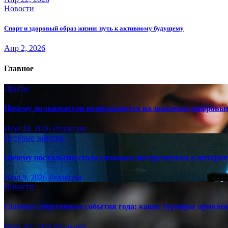
Новости
Спорт и здоровый образ жизни: путь к активному будущему
Апр 2, 2026
Главное
Другое
Почему пользователи возвращаются на знакомые цифровы
Июл 18, 2026
Редакция
Путёвые заметки
Почему ностальгия стала сильным инструментом в интерне
Июл 9, 2026
Редакция
Новости
Главные спортивные события года: какие турниры привле
Июн 30, 2026
Редакция