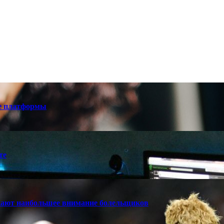
е платформы
те
кают наибольшее внимание болельщиков