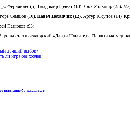
дро Фернандес (6), Владимир Гранат (13), Люк Уилкшир (23), Ма
горь Семшов (10),
Павел Нехайчик (12)
, Артур Юсупов (14), Кр
рей Панюков (93).
вропы стал шотландский «Данди Юнайтед». Первый матч динамов
амый лучший выбор»
ь ли игра без хозяев?
шее внимание болельщиков