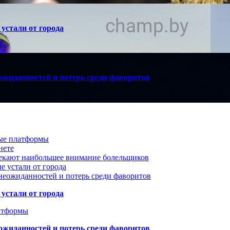
устали от города
ожиданностей и потерь среди фаворитов
вые платформы
нете
лекают наибольшее внимание болельщиков
е устали от города
неожиданностей и потерь среди фаворитов
устали от города
атформы
ожиданностей и потерь среди фаворитов