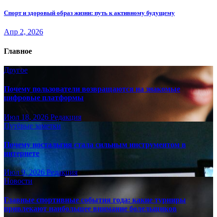
Спорт и здоровый образ жизни: путь к активному будущему
Апр 2, 2026
Главное
Другое
Почему пользователи возвращаются на знакомые
цифровые платформы
Июл 18, 2026
Редакция
Путёвые заметки
Почему ностальгия стала сильным инструментом в
интернете
Июл 9, 2026
Редакция
Новости
Главные спортивные события года: какие турниры
привлекают наибольшее внимание болельщиков