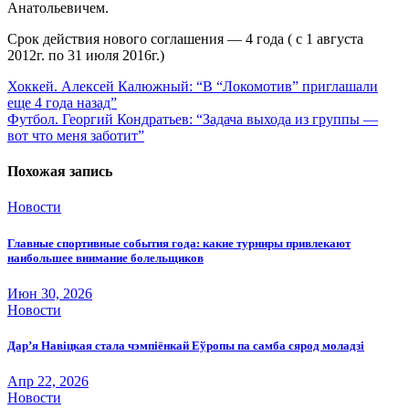
Анатольевичем.
Срок действия нового соглашения — 4 года ( с 1 августа
2012г. по 31 июля 2016г.)
Навигация
Хоккей. Алексей Калюжный: “В “Локомотив” приглашали
еще 4 года назад”
по
Футбол. Георгий Кондратьев: “Задача выхода из группы —
записям
вот что меня заботит”
Похожая запись
Новости
Главные спортивные события года: какие турниры привлекают
наибольшее внимание болельщиков
Июн 30, 2026
Новости
Дар’я Навіцкая стала чэмпіёнкай Еўропы па самба сярод моладзі
Апр 22, 2026
Новости