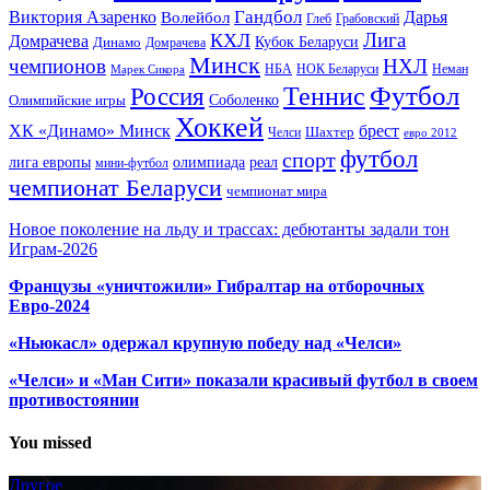
Гандбол
Виктория Азаренко
Волейбол
Дарья
Глеб
Грабовский
Лига
КХЛ
Домрачева
Кубок Беларуси
Динамо
Домрачева
Минск
чемпионов
НХЛ
НБА
Марек Сикора
НОК Беларуси
Неман
Футбол
Теннис
Россия
Олимпийские игры
Соболенко
Хоккей
ХК «Динамо» Минск
брест
Шахтер
Челси
евро 2012
футбол
спорт
олимпиада
лига европы
реал
мини-футбол
чемпионат Беларуси
чемпионат мира
Новое поколение на льду и трассах: дебютанты задали тон
Играм-2026
Французы «уничтожили» Гибралтар на отборочных
Евро-2024
«Ньюкасл» одержал крупную победу над «Челси»
«Челси» и «Ман Сити» показали красивый футбол в своем
противостоянии
You missed
Другое