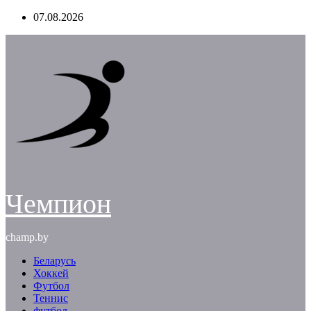
Перейти
07.08.2026
к
содержимому
Чемпион
champ.by
Беларусь
Хоккей
Футбол
Теннис
футбол