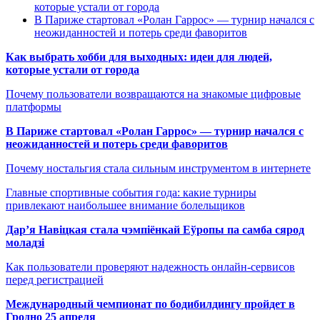
которые устали от города
В Париже стартовал «Ролан Гаррос» — турнир начался с
неожиданностей и потерь среди фаворитов
Как выбрать хобби для выходных: идеи для людей,
которые устали от города
Почему пользователи возвращаются на знакомые цифровые
платформы
В Париже стартовал «Ролан Гаррос» — турнир начался с
неожиданностей и потерь среди фаворитов
Почему ностальгия стала сильным инструментом в интернете
Главные спортивные события года: какие турниры
привлекают наибольшее внимание болельщиков
Дар’я Навіцкая стала чэмпіёнкай Еўропы па самба сярод
моладзі
Как пользователи проверяют надежность онлайн-сервисов
перед регистрацией
Международный чемпионат по бодибилдингу пройдет в
Гродно 25 апреля