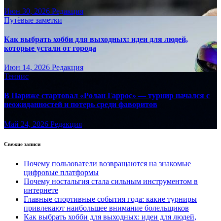
Июн 30, 2026
Редакция
Путёвые заметки
Как выбрать хобби для выходных: идеи для людей,
которые устали от города
Июн 14, 2026
Редакция
Теннис
В Париже стартовал «Ролан Гаррос» — турнир начался с
неожиданностей и потерь среди фаворитов
Май 24, 2026
Редакция
Свежие записи
Почему пользователи возвращаются на знакомые
цифровые платформы
Почему ностальгия стала сильным инструментом в
интернете
Главные спортивные события года: какие турниры
привлекают наибольшее внимание болельщиков
Как выбрать хобби для выходных: идеи для людей,