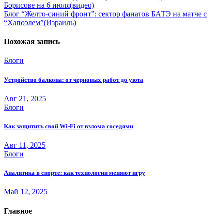
Борисове на 6 июля(видео)
по
Блог “Желто-синий фронт”: сектор фанатов БАТЭ на матче с
записям
“Хапоэлем”(Израиль)
Похожая запись
Блоги
Устройство балкона: от черновых работ до уюта
Авг 21, 2025
Блоги
Как защитить свой Wi-Fi от взлома соседями
Авг 11, 2025
Блоги
Аналитика в спорте: как технологии меняют игру
Май 12, 2025
Главное