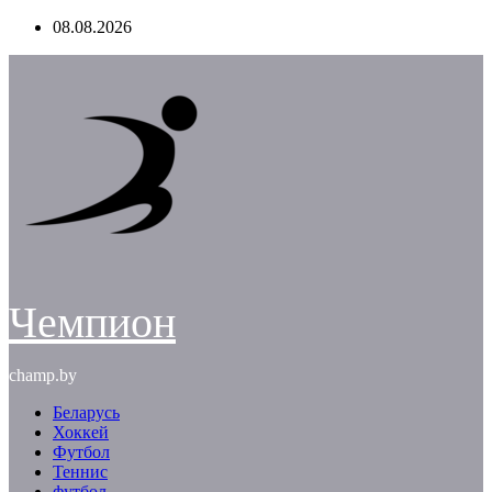
Перейти
08.08.2026
к
содержимому
Чемпион
champ.by
Беларусь
Хоккей
Футбол
Теннис
футбол