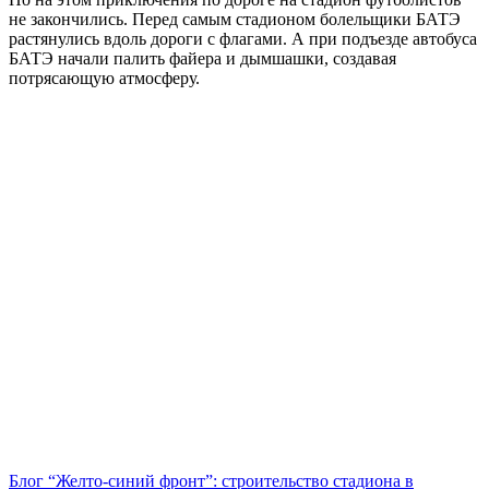
не закончились. Перед самым стадионом болельщики БАТЭ
растянулись вдоль дороги с флагами. А при подъезде автобуса
БАТЭ начали палить файера и дымшашки, создавая
потрясающую атмосферу.
Навигация
Блог “Желто-синий фронт”: строительство стадиона в