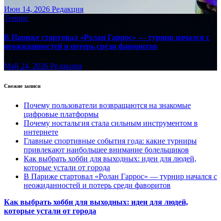
Июн 14, 2026
Редакция
Теннис
В Париже стартовал «Ролан Гаррос» — турнир начался с
неожиданностей и потерь среди фаворитов
Май 24, 2026
Редакция
Свежие записи
Почему пользователи возвращаются на знакомые
цифровые платформы
Почему ностальгия стала сильным инструментом в
интернете
Главные спортивные события года: какие турниры
привлекают наибольшее внимание болельщиков
Как выбрать хобби для выходных: идеи для людей,
которые устали от города
В Париже стартовал «Ролан Гаррос» — турнир начался с
неожиданностей и потерь среди фаворитов
Как выбрать хобби для выходных: идеи для людей,
которые устали от города