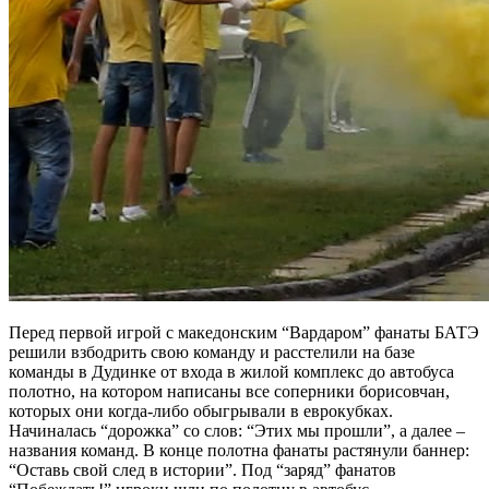
Перед первой игрой с македонским “Вардаром” фанаты БАТЭ
решили взбодрить свою команду и расстелили на базе
команды в Дудинке от входа в жилой комплекс до автобуса
полотно, на котором написаны все соперники борисовчан,
которых они когда-либо обыгрывали в еврокубках.
Начиналась “дорожка” со слов: “Этих мы прошли”, а далее –
названия команд. В конце полотна фанаты растянули баннер:
“Оставь свой след в истории”. Под “заряд” фанатов