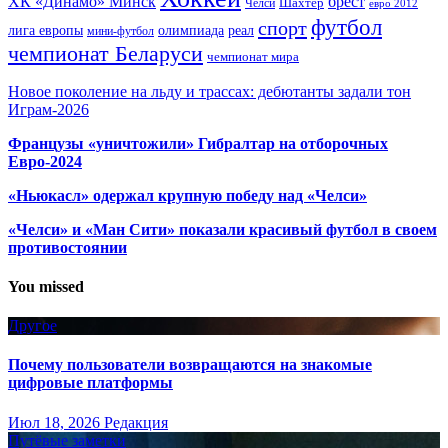
ХК «Динамо» Минск
брест
Шахтер
Челси
евро 2012
футбол
спорт
олимпиада
лига европы
реал
мини-футбол
чемпионат Беларуси
чемпионат мира
Новое поколение на льду и трассах: дебютанты задали тон
Играм-2026
Французы «уничтожили» Гибралтар на отборочных
Евро-2024
«Ньюкасл» одержал крупную победу над «Челси»
«Челси» и «Ман Сити» показали красивый футбол в своем
противостоянии
You missed
Другое
Почему пользователи возвращаются на знакомые
цифровые платформы
Июл 18, 2026
Редакция
Путёвые заметки