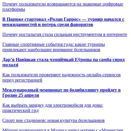
Почему пользователи возвращаются на знакомые цифровые
платформы
В Париже стартовал «Ролан Гаррос» — турнир начался с
неожиданностей и потерь среди фаворитов
Почему ностальгия стала сильным инструментом в интернете
Главные спортивные события года: какие турниры
привлекают наибольшее внимание болельщиков
Дар’я Навіцкая стала чэмпіёнкай Еўропы па самба сярод
моладзі
Как пользователи проверяют надежность онлайн-сервисов
перед регистрацией
Международный чемпионат по бодибилдингу пройдет в
Гродно 25 апреля
Как выбрать зарядку для электромобиля для дома:
практический гид
Спорт вне стадионов: новая культура болельщиков
Мбаппе возвращается в Мадрид перед матчем с «Манчестер