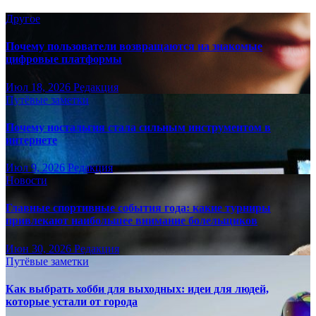
Другое
Почему пользователи возвращаются на знакомые
цифровые платформы
Июл 18, 2026
Редакция
Путёвые заметки
Почему ностальгия стала сильным инструментом в
интернете
Июл 9, 2026
Редакция
Новости
Главные спортивные события года: какие турниры
привлекают наибольшее внимание болельщиков
Июн 30, 2026
Редакция
Путёвые заметки
Как выбрать хобби для выходных: идеи для людей,
которые устали от города