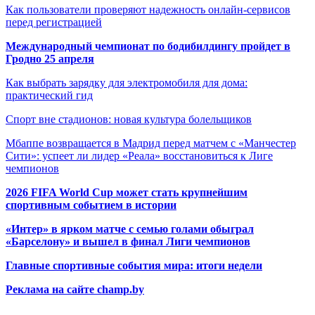
Как пользователи проверяют надежность онлайн-сервисов
перед регистрацией
Международный чемпионат по бодибилдингу пройдет в
Гродно 25 апреля
Как выбрать зарядку для электромобиля для дома:
практический гид
Спорт вне стадионов: новая культура болельщиков
Мбаппе возвращается в Мадрид перед матчем с «Манчестер
Сити»: успеет ли лидер «Реала» восстановиться к Лиге
чемпионов
2026 FIFA World Cup может стать крупнейшим
спортивным событием в истории
«Интер» в ярком матче с семью голами обыграл
«Барселону» и вышел в финал Лиги чемпионов
Главные спортивные события мира: итоги недели
Реклама на сайте champ.by