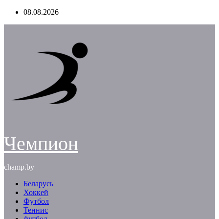
Перейти
08.08.2026
к
содержимому
Чемпион
champ.by
Беларусь
Хоккей
Футбол
Теннис
футбол