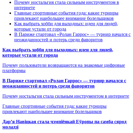
Почему ностальгия стала сильным инструментом в
интернете
Главные спортивные события года: какие турниры
привлекают наибольшее внимание болельщиков
Как выбрать хобби для выходных: идеи для людей,
которые устали от города
В Париже стартовал «Ролан Гаррос» — турнир начался с
неожиданностей и потерь среди фаворитов
Как выбрать хобби для выходных: идеи для людей,
которые устали от города
Почему пользователи возвращаются на знакомые цифровые
платформы
В Париже стартовал «Ролан Гаррос» — турнир начался с
неожиданностей и потерь среди фаворитов
Почему ностальгия стала сильным инструментом в интернете
Главные спортивные события года: какие турниры
привлекают наибольшее внимание болельщиков
Дар’я Навіцкая стала чэмпіёнкай Еўропы па самба сярод
моладзі