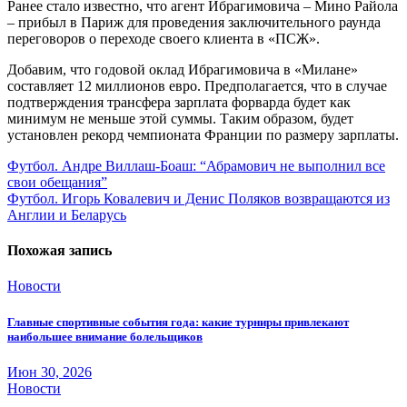
Ранее стало известно, что агент Ибрагимовича – Мино Райола
– прибыл в Париж для проведения заключительного раунда
переговоров о переходе своего клиента в «ПСЖ».
Добавим, что годовой оклад Ибрагимовича в «Милане»
составляет 12 миллионов евро. Предполагается, что в случае
подтверждения трансфера зарплата форварда будет как
минимум не меньше этой суммы. Таким образом, будет
установлен рекорд чемпионата Франции по размеру зарплаты.
Навигация
Футбол. Андре Виллаш-Боаш: “Абрамович не выполнил все
свои обещания”
по
Футбол. Игорь Ковалевич и Денис Поляков возвращаются из
записям
Англии и Беларусь
Похожая запись
Новости
Главные спортивные события года: какие турниры привлекают
наибольшее внимание болельщиков
Июн 30, 2026
Новости