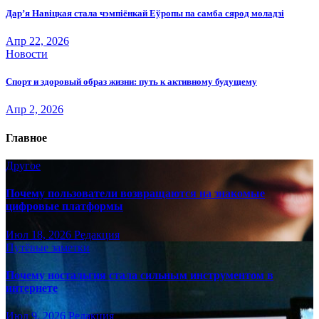
Дар’я Навіцкая стала чэмпіёнкай Еўропы па самба сярод моладзі
Апр 22, 2026
Новости
Спорт и здоровый образ жизни: путь к активному будущему
Апр 2, 2026
Главное
Другое
Почему пользователи возвращаются на знакомые
цифровые платформы
Июл 18, 2026
Редакция
Путёвые заметки
Почему ностальгия стала сильным инструментом в
интернете
Июл 9, 2026
Редакция