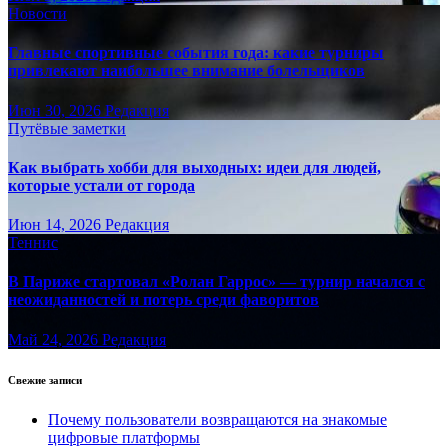
Новости
Главные спортивные события года: какие турниры
привлекают наибольшее внимание болельщиков
Июн 30, 2026
Редакция
Путёвые заметки
Как выбрать хобби для выходных: идеи для людей,
которые устали от города
Июн 14, 2026
Редакция
Теннис
В Париже стартовал «Ролан Гаррос» — турнир начался с
неожиданностей и потерь среди фаворитов
Май 24, 2026
Редакция
Свежие записи
Почему пользователи возвращаются на знакомые
цифровые платформы