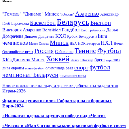
Метки
Азаренко
"Гомель"
"Динамо" Минск
Александр
"Юность"
Беларусь
Баскетбол
Биатлон
Глеб
Барселона
Гандбол
Виктория Азаренко
Волейбол
Дарья
Глеб
Грабовский
Лига
КХЛ
Домрачева
Кубок Беларуси
Динамо
Домрачева
Минск
чемпионов
НХЛ
НБА
Марек Сикора
НОК Беларуси
Неман
Футбол
Теннис
Россия
Олимпийские игры
Соболенко
Хоккей
ХК «Динамо» Минск
брест
Шахтер
Челси
евро 2012
футбол
спорт
олимпиада
лига европы
реал
мини-футбол
чемпионат Беларуси
чемпионат мира
Новое поколение на льду и трассах: дебютанты задали тон
Играм-2026
Французы «уничтожили» Гибралтар на отборочных
Евро-2024
«Ньюкасл» одержал крупную победу над «Челси»
«Челси» и «Ман Сити» показали красивый футбол в своем