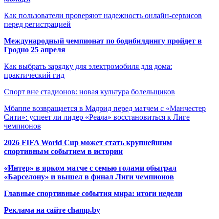
Как пользователи проверяют надежность онлайн-сервисов
перед регистрацией
Международный чемпионат по бодибилдингу пройдет в
Гродно 25 апреля
Как выбрать зарядку для электромобиля для дома:
практический гид
Спорт вне стадионов: новая культура болельщиков
Мбаппе возвращается в Мадрид перед матчем с «Манчестер
Сити»: успеет ли лидер «Реала» восстановиться к Лиге
чемпионов
2026 FIFA World Cup может стать крупнейшим
спортивным событием в истории
«Интер» в ярком матче с семью голами обыграл
«Барселону» и вышел в финал Лиги чемпионов
Главные спортивные события мира: итоги недели
Реклама на сайте champ.by