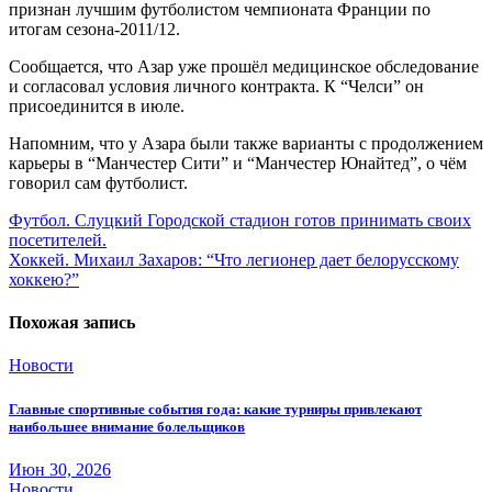
признан лучшим футболистом чемпионата Франции по
итогам сезона-2011/12.
Сообщается, что Азар уже прошёл медицинское обследование
и согласовал условия личного контракта. К “Челси” он
присоединится в июле.
Напомним, что у Азара были также варианты с продолжением
карьеры в “Манчестер Сити” и “Манчестер Юнайтед”, о чём
говорил сам футболист.
Навигация
Футбол. Слуцкий Городской стадион готов принимать своих
посетителей.
по
Хоккей. Михаил Захаров: “Что легионер дает белорусскому
записям
хоккею?”
Похожая запись
Новости
Главные спортивные события года: какие турниры привлекают
наибольшее внимание болельщиков
Июн 30, 2026
Новости