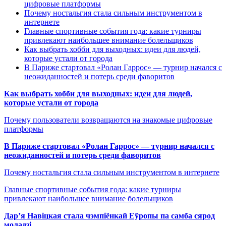
цифровые платформы
Почему ностальгия стала сильным инструментом в
интернете
Главные спортивные события года: какие турниры
привлекают наибольшее внимание болельщиков
Как выбрать хобби для выходных: идеи для людей,
которые устали от города
В Париже стартовал «Ролан Гаррос» — турнир начался с
неожиданностей и потерь среди фаворитов
Как выбрать хобби для выходных: идеи для людей,
которые устали от города
Почему пользователи возвращаются на знакомые цифровые
платформы
В Париже стартовал «Ролан Гаррос» — турнир начался с
неожиданностей и потерь среди фаворитов
Почему ностальгия стала сильным инструментом в интернете
Главные спортивные события года: какие турниры
привлекают наибольшее внимание болельщиков
Дар’я Навіцкая стала чэмпіёнкай Еўропы па самба сярод
моладзі