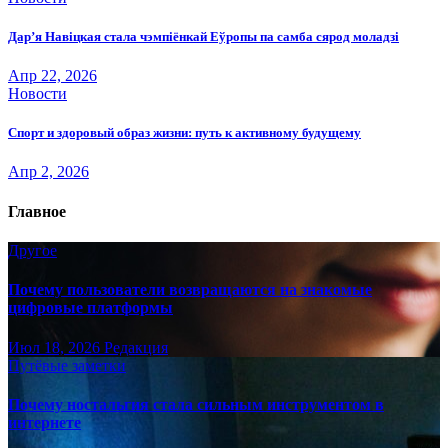
Дар’я Навіцкая стала чэмпіёнкай Еўропы па самба сярод моладзі
Апр 22, 2026
Новости
Спорт и здоровый образ жизни: путь к активному будущему
Апр 2, 2026
Главное
Другое
Почему пользователи возвращаются на знакомые
цифровые платформы
Июл 18, 2026
Редакция
Путёвые заметки
Почему ностальгия стала сильным инструментом в
интернете