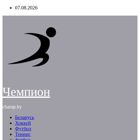
Перейти
07.08.2026
к
содержимому
Чемпион
champ.by
Беларусь
Хоккей
Футбол
Теннис
футбол