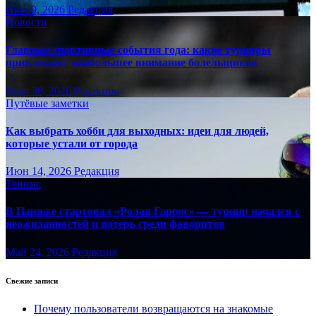
Июл 9, 2026
Редакция
Новости
Главные спортивные события года: какие турниры
привлекают наибольшее внимание болельщиков
Июн 30, 2026
Редакция
Путёвые заметки
Как выбрать хобби для выходных: идеи для людей,
которые устали от города
Июн 14, 2026
Редакция
Теннис
В Париже стартовал «Ролан Гаррос» — турнир начался с
неожиданностей и потерь среди фаворитов
Май 24, 2026
Редакция
Свежие записи
Почему пользователи возвращаются на знакомые