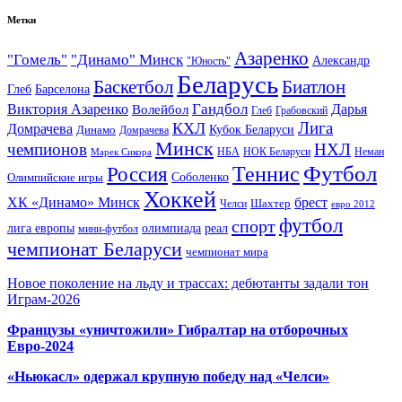
Метки
Азаренко
"Гомель"
"Динамо" Минск
Александр
"Юность"
Беларусь
Баскетбол
Биатлон
Глеб
Барселона
Гандбол
Виктория Азаренко
Волейбол
Дарья
Глеб
Грабовский
Лига
КХЛ
Домрачева
Кубок Беларуси
Динамо
Домрачева
Минск
чемпионов
НХЛ
НБА
Марек Сикора
НОК Беларуси
Неман
Футбол
Теннис
Россия
Олимпийские игры
Соболенко
Хоккей
ХК «Динамо» Минск
брест
Шахтер
Челси
евро 2012
футбол
спорт
олимпиада
лига европы
реал
мини-футбол
чемпионат Беларуси
чемпионат мира
Новое поколение на льду и трассах: дебютанты задали тон
Играм-2026
Французы «уничтожили» Гибралтар на отборочных
Евро-2024
«Ньюкасл» одержал крупную победу над «Челси»