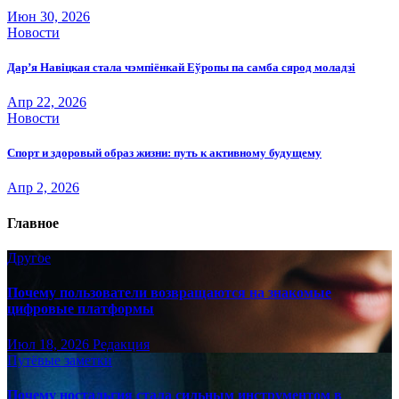
Июн 30, 2026
Новости
Дар’я Навіцкая стала чэмпіёнкай Еўропы па самба сярод моладзі
Апр 22, 2026
Новости
Спорт и здоровый образ жизни: путь к активному будущему
Апр 2, 2026
Главное
Другое
Почему пользователи возвращаются на знакомые
цифровые платформы
Июл 18, 2026
Редакция
Путёвые заметки
Почему ностальгия стала сильным инструментом в