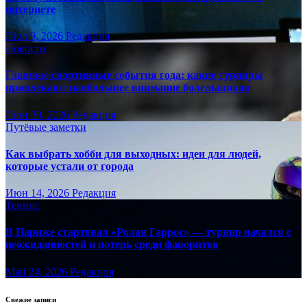
интернете
Июл 9, 2026
Редакция
Новости
Главные спортивные события года: какие турниры
привлекают наибольшее внимание болельщиков
Июн 30, 2026
Редакция
Путёвые заметки
Как выбрать хобби для выходных: идеи для людей,
которые устали от города
Июн 14, 2026
Редакция
Теннис
В Париже стартовал «Ролан Гаррос» — турнир начался с
неожиданностей и потерь среди фаворитов
Май 24, 2026
Редакция
Свежие записи