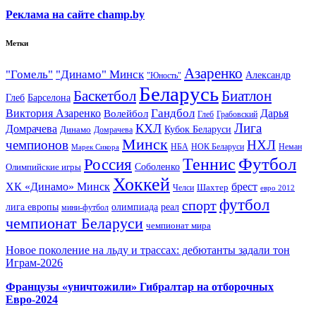
Реклама на сайте champ.by
Метки
Азаренко
"Гомель"
"Динамо" Минск
Александр
"Юность"
Беларусь
Баскетбол
Биатлон
Глеб
Барселона
Гандбол
Виктория Азаренко
Волейбол
Дарья
Глеб
Грабовский
Лига
КХЛ
Домрачева
Кубок Беларуси
Динамо
Домрачева
Минск
чемпионов
НХЛ
НБА
Марек Сикора
НОК Беларуси
Неман
Футбол
Теннис
Россия
Олимпийские игры
Соболенко
Хоккей
ХК «Динамо» Минск
брест
Шахтер
Челси
евро 2012
футбол
спорт
олимпиада
лига европы
реал
мини-футбол
чемпионат Беларуси
чемпионат мира
Новое поколение на льду и трассах: дебютанты задали тон
Играм-2026
Французы «уничтожили» Гибралтар на отборочных
Евро-2024