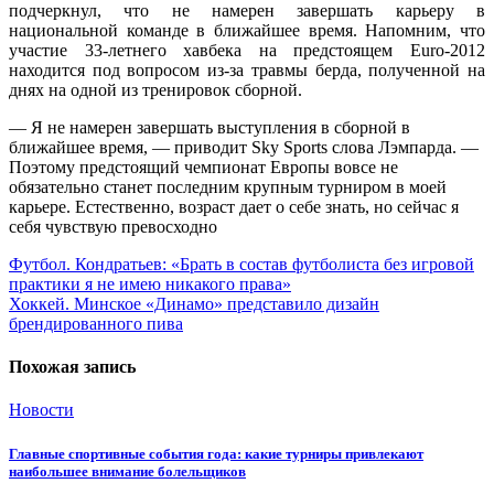
подчеркнул, что не намерен завершать карьеру в
национальной команде в ближайшее время. Напомним, что
участие 33-летнего хавбека на предстоящем Euro-2012
находится под вопросом из-за травмы берда, полученной на
днях на одной из тренировок сборной.
— Я не намерен завершать выступления в сборной в
ближайшее время, — приводит Sky Sports слова Лэмпарда. —
Поэтому предстоящий чемпионат Европы вовсе не
обязательно станет последним крупным турниром в моей
карьере. Естественно, возраст дает о себе знать, но сейчас я
себя чувствую превосходно
Навигация
Футбол. Кондратьев: «Брать в состав футболиста без игровой
практики я не имею никакого права»
по
Хоккей. Минское «Динамо» представило дизайн
записям
брендированного пива
Похожая запись
Новости
Главные спортивные события года: какие турниры привлекают
наибольшее внимание болельщиков