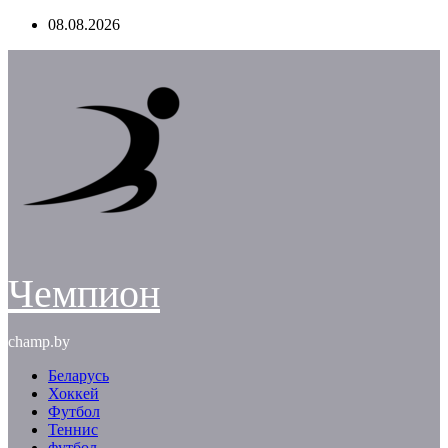
Перейти
08.08.2026
к
содержимому
Чемпион
champ.by
Беларусь
Хоккей
Футбол
Теннис
футбол