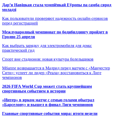
Дар’я Навіцкая стала чэмпіёнкай Еўропы па самба сярод
моладзі
Как пользователи проверяют надежность онлайн-сервисов
перед регистрацией
Международный чемпионат по бодибилдингу пройдет в
Гродно 25 апреля
Как выбрать зарядку для электромобиля для дома:
практический гид
Спорт вне стадионов: новая культура болельщиков
Мбаппе возвращается в Мадрид перед матчем с «Манчестер
Сити»: успеет ли лидер «Реала» восстановиться к Лиге
чемпионов
2026 FIFA World Cup может стать крупнейшим
спортивным событием в истории
«Интер» в ярком матче с семью голами обыграл
«Барселону» и вышел в финал Лиги чемпионов
Главные спортивные события мира: итоги недели