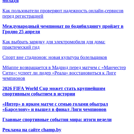
моладзі
Как пользователи проверяют надежность онлайн-сервисов
перед регистрацией
Международный чемпионат по бодибилдингу пройдет в
Гродно 25 апреля
Как выбрать зарядку для электромобиля для дома:
практический гид
Спорт вне стадионов: новая культура болельщиков
Мбаппе возвращается в Мадрид перед матчем с «Манчестер
Сити»: успеет ли лидер «Реала» восстановиться к Лиге
чемпионов
2026 FIFA World Cup может стать крупнейшим
спортивным событием в истории
«Интер» в ярком матче с семью голами обыграл
«Барселону» и вышел в финал Лиги чемпионов
Главные спортивные события мира: итоги недели
Реклама на сайте champ.by