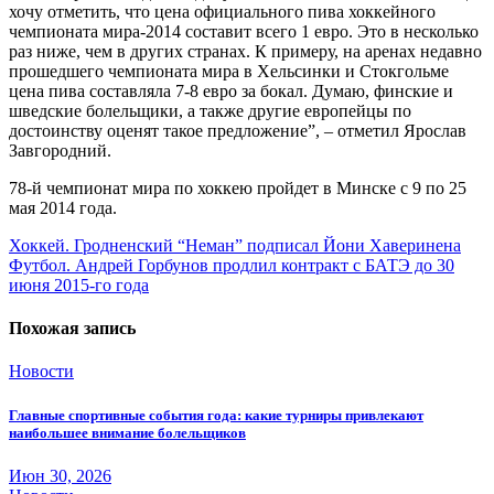
хочу отметить, что цена официального пива хоккейного
чемпионата мира-2014 составит всего 1 евро. Это в несколько
раз ниже, чем в других странах. К примеру, на аренах недавно
прошедшего чемпионата мира в Хельсинки и Стокгольме
цена пива составляла 7-8 евро за бокал. Думаю, финские и
шведские болельщики, а также другие европейцы по
достоинству оценят такое предложение”, – отметил Ярослав
Завгородний.
78-й чемпионат мира по хоккею пройдет в Минске с 9 по 25
мая 2014 года.
Навигация
Хоккей. Гродненский “Неман” подписал Йони Хаверинена
Футбол. Андрей Горбунов продлил контракт с БАТЭ до 30
по
июня 2015-го года
записям
Похожая запись
Новости
Главные спортивные события года: какие турниры привлекают
наибольшее внимание болельщиков
Июн 30, 2026