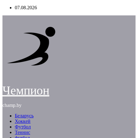
Перейти
07.08.2026
к
содержимому
Чемпион
champ.by
Беларусь
Хоккей
Футбол
Теннис
футбол