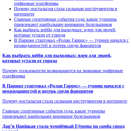
цифровые платформы
Почему ностальгия стала сильным инструментом в
интернете
Главные спортивные события года: какие турниры
привлекают наибольшее внимание болельщиков
Как выбрать хобби для выходных: идеи для людей,
которые устали от города
В Париже стартовал «Ролан Гаррос» — турнир начался с
неожиданностей и потерь среди фаворитов
Как выбрать хобби для выходных: идеи для людей,
которые устали от города
Почему пользователи возвращаются на знакомые цифровые
платформы
В Париже стартовал «Ролан Гаррос» — турнир начался с
неожиданностей и потерь среди фаворитов
Почему ностальгия стала сильным инструментом в интернете
Главные спортивные события года: какие турниры
привлекают наибольшее внимание болельщиков
Дар’я Навіцкая стала чэмпіёнкай Еўропы па самба сярод