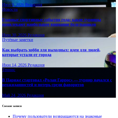
Июл 9, 2026
Редакция
Новости
Главные спортивные события года: какие турниры
привлекают наибольшее внимание болельщиков
Июн 30, 2026
Редакция
Путёвые заметки
Как выбрать хобби для выходных: идеи для людей,
которые устали от города
Июн 14, 2026
Редакция
Теннис
В Париже стартовал «Ролан Гаррос» — турнир начался с
неожиданностей и потерь среди фаворитов
Май 24, 2026
Редакция
Свежие записи
Почему пользователи возвращаются на знакомые