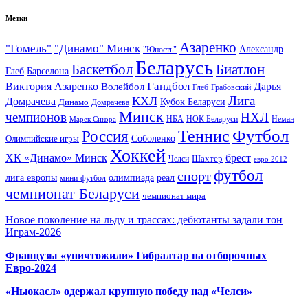
Метки
Азаренко
"Гомель"
"Динамо" Минск
Александр
"Юность"
Беларусь
Баскетбол
Биатлон
Глеб
Барселона
Гандбол
Виктория Азаренко
Волейбол
Дарья
Глеб
Грабовский
Лига
КХЛ
Домрачева
Кубок Беларуси
Динамо
Домрачева
Минск
чемпионов
НХЛ
НБА
Марек Сикора
НОК Беларуси
Неман
Футбол
Теннис
Россия
Олимпийские игры
Соболенко
Хоккей
ХК «Динамо» Минск
брест
Шахтер
Челси
евро 2012
футбол
спорт
олимпиада
лига европы
реал
мини-футбол
чемпионат Беларуси
чемпионат мира
Новое поколение на льду и трассах: дебютанты задали тон
Играм-2026
Французы «уничтожили» Гибралтар на отборочных
Евро-2024
«Ньюкасл» одержал крупную победу над «Челси»