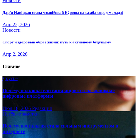
Новости
Дар’я Навіцкая стала чэмпіёнкай Еўропы па самба сярод моладзі
Апр 22, 2026
Новости
Спорт и здоровый образ жизни: путь к активному будущему
Апр 2, 2026
Главное
Другое
Почему пользователи возвращаются на знакомые
цифровые платформы
Июл 18, 2026
Редакция
Путёвые заметки
Почему ностальгия стала сильным инструментом в
интернете