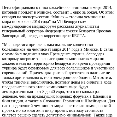
Цена официального пива хоккейного чемпионата мира-2014,
который пройдет в Минске, составит 1 евро за бокал. Об этом
сегодня на эксперт-сессии “Минск – столица чемпионата
мира по хоккею 2014 года” на VII Белорусском
международном медиафоруме рассказал журналистам
генеральный секретарь Федерации хоккея Беларуси Ярослав
Завгородний, передает корреспондент БЕЛТА.
“Мы надеемся привлечь максимальное количество
болельщиков на чемпионат мира 2014 года в Минске. В связи
с этим был подписан указ Президента страны, благодаря
которому впервые за всю историю чемпионатов мира по
хоккею въезд на территорию Беларуси во время проведения
турнира будет безвизовым для всех болельщиков и участников
соревнований. Причем для зрителей достаточно наличие не
только оригинального, но и электронного билета. Мы хотим,
чтобы трибуны заполнялись, поэтому цены на билеты в ходе
предварительного этапа чемпионата мира будут
демократичными – от 8 до 40 евро, это в несколько раз
дешевле, чем на предыдущих мировых форумах в Швеции и
Финляндии, а также в Словакии, Германии и Швейцарии. Для
нас предстоящий чемпионат мира – не только коммерческий
проект, но во многом и пиар-проект, поэтому стоимость
билетов решено сделать допустимо минимальной. Также еще