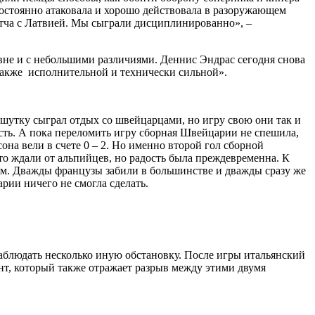
 постоянно атаковала и хорошо действовала в разоружающем
матча с Латвией. Мы сыграли дисциплинированно», –
вне и с небольшими различиями. Деннис Эндрас сегодня снова
ы также исполнительной и технически сильной».
шутку сыграл отдых со швейцарцами, но игру свою они так и
сть. А пока переломить игру сборная Швейцарии не спешила,
на вели в счете 0 – 2. Но именно второй гол сборной
то ждали от альпийцев, но радость была преждевременна. К
м. Дважды французы забили в большинстве и дважды сразу же
рии ничего не смогла сделать.
наблюдать несколько иную обстановку. После игры итальянский
т, который также отражает разрыв между этими двумя