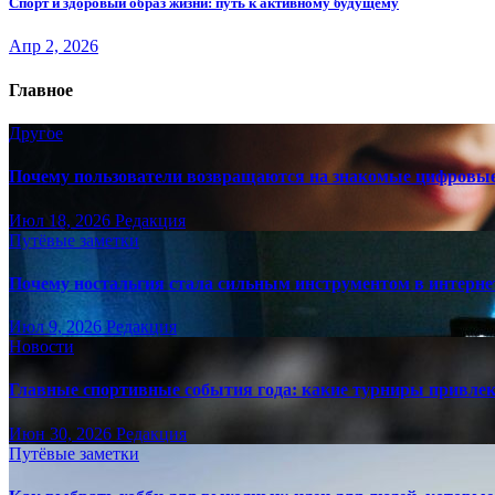
Спорт и здоровый образ жизни: путь к активному будущему
Апр 2, 2026
Главное
Другое
Почему пользователи возвращаются на знакомые цифровы
Июл 18, 2026
Редакция
Путёвые заметки
Почему ностальгия стала сильным инструментом в интерне
Июл 9, 2026
Редакция
Новости
Главные спортивные события года: какие турниры привле
Июн 30, 2026
Редакция
Путёвые заметки