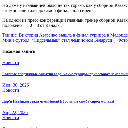
Но даже у итальянцев было не так горько, как у сборной Каза
штамповали голы до самой финальной сирены.
На одной из пресс-конференций главный тренер сборной Казах
положено — 0 – 8 от Канады.
Навигация
Теннис. Виктория Азаренко вышла в финал турнира в Мадриде
Мини-футбол. “Лидсельмаш” стал чемпионом Беларуси (+Фото
по
записям
Похожая запись
Новости
Главные спортивные события года: какие турниры привлекают наиболь
Июн 30, 2026
Новости
Дар’я Навіцкая стала чэмпіёнкай Еўропы па самба сярод моладзі
Апр 22, 2026
Новости