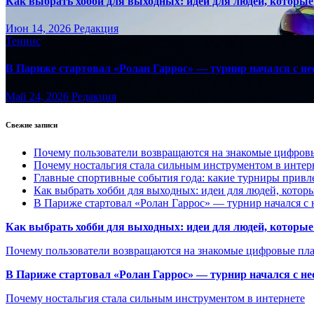
Как выбрать хобби для выходных: идеи для людей, которые 
Июн 14, 2026
Редакция
Теннис
В Париже стартовал «Ролан Гаррос» — турнир начался с не
Май 24, 2026
Редакция
Свежие записи
Почему пользователи возвращаются на знакомые цифро
Почему ностальгия стала сильным инструментом в интер
Главные спортивные события года: какие турниры прив
Как выбрать хобби для выходных: идеи для людей, которы
В Париже стартовал «Ролан Гаррос» — турнир начался с 
Как выбрать хобби для выходных: идеи для людей, которые 
Почему пользователи возвращаются на знакомые цифровые пл
В Париже стартовал «Ролан Гаррос» — турнир начался с не
Почему ностальгия стала сильным инструментом в интернете