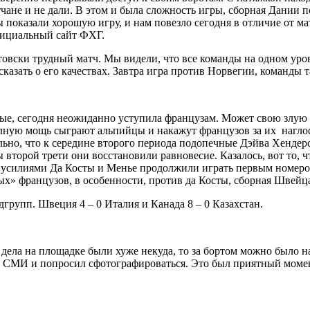
атчане и не дали. В этом и была сложность игры, сборная Дании
ы показали хорошую игру, и нам повезло сегодня в отличие от 
фициальный сайт ФХГ.
товски трудный матч. Мы видели, что все команды на одном уро
 сказать о его качествах. Завтра игра против Норвегии, команд
ые, сегодня неожиданно уступила французам. Может свою злую 
олную мощь сыграют альпийцы и накажут французов за их нагло
ьно, что к середине второго периода подопечные Дэйва Хендерсо
второй трети они восстановили равновесие. Казалось, вот то, ч
 усилиями Да Косты и Менье продолжили играть первым номеро
х» французов, в особенности, против да Косты, сборная Швейца
групп. Швеция 4 – 0 Италия и Канада 8 – 0 Казахстан.
 дела на площадке были хуже некуда, то за бортом можно было 
 СМИ и попросил сфотографироваться. Это был приятный момен