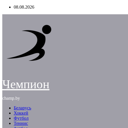
Перейти
08.08.2026
к
содержимому
Чемпион
champ.by
Беларусь
Хоккей
Футбол
Теннис