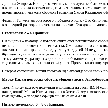
Денниса Эндраса. Но, надо отметить, много думать об атаке д
плане. «Это была жесткая игра, и мы счастливы трем очкам. М
процитировал главкома сборной Германии Якоба Кёлликера о
Филипп Гогулла автор второго победного гола: «Это было чер
в очередной раз хорошо отстоял на воротах. Это должно много
Швейцария 2 – 4 Франция
Швейцария – команда, с которой считаются рейтинговые сборн
не нашли на протяжении всего матча. Ожидалось, что еще в п
«лягушатники» проводили одну атаку за другой. И не удивител
Франции здорово встряхнул швейцаров и за 2 минуты середины 
этому моменту французы хорошо «попробовали» соперников и
еще одним голом закрепляли свой успех. Против таких «шустры
Вечером состоялись матчи топ-команд с аутсайдерами своих под
Марко Инсам попросил сфотографироваться с Зеттербергом
Третий кряду разгром получили итальянцы на этом ЧМ. И если
нападающий Марко Инсам подошел к Зеттербергу в микст-зоне
командами», – передает официальный сайт ИИХФ.
Начало положено: 0 – 8 от Канады.