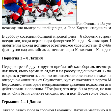
Гол Филиппа Гогулл
неожиданно выиграли швейцарцев, а Ларс Хауген «засушил» м
В субботу состоялся большой игровой день – 6 сборных встрет
поединков, когда играла пара фаворитов Канада – Финляндия,
любителям хоккея истинное эстетическое удовольствие. В субб
французов над альпийцами, нежели игры Казахстан – Канада 
Норвегия 3 – 0 Латвия
Перед встречей друг с другом прибалтийская сборная, несмотря
латышей, было время на отдых и на работу над ошибками. В 
открыть и увеличить счет, но им изначально не везло в атаке 
очередной «штанги» от Саулиетиса, курьез вкатился в ворота М
Безусловно, некоторые неоправданные удаления подкосили ата
действовали норвежцы. “Тот факт, что игра была утром, не вли
ритм. Они были сильнее сегодня, вот и все. После голов было 
Германия 2 – 1 Дания
Тяжело далась победа сборной Германии. Датчане медленно и 