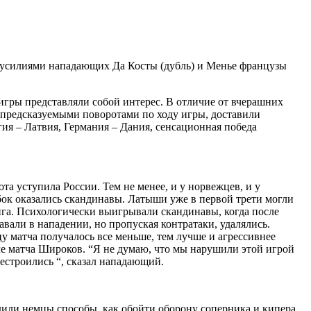
 усилиями нападающих Да Косты (дубль) и Менье французы
 игры представляли собой интерес. В отличие от вчерашних
непредсказуемыми поворотами по ходу игры, доставили
гия – Латвия, Германия – Дания, сенсационная победа
та уступила России. Тем не менее, и у норвежцев, и у
ок оказались скандинавы. Латыши уже в первой трети могли
танга. Психологически выигрывали скандинавы, когда после
авали в нападении, но пропуская контратаки, удалялись.
у матча получалось все меньше, тем лучше и агрессивнее
осле матча Широков. “Я не думаю, что мы нарушили этой игрой
рестроились “, сказал нападающий.
дили немцы способы, как обойти оборону соперника и кипера