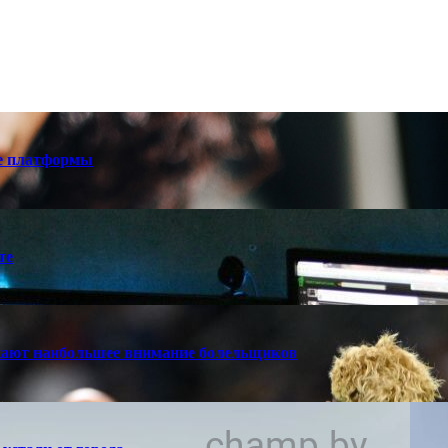
е платформы
те
кают наибольшее внимание болельщиков