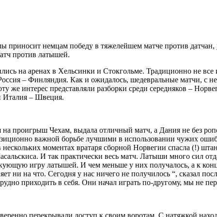
ы приносит немцам победу в тяжелейшем матче против датчан,
атч против латышей.
ились на аренах в Хельсинки и Стокгольме. Традиционно не все
 Россия – Финляндия. Как и ожидалось, шедевральные матчи, с 
оту же интерес представляли разборки среди середняков – Норве
и Италия – Швеция.
 на проигрыш Чехам, выдала отличный матч, а Дания не без ропо
позиционно важной борьбе лучшими в использовании чужих ошиб
– в нескольких моментах вратаря сборной Норвегии спасла (!) ш
асальскиса. И так практически весь матч. Латыши много сил отд
кующую игру латышей. И чем меньше у них получалось, а к конц
яет ни на что. Сегодня у нас ничего не получилось “, сказал п
трудно приходить в себя. Они начал играть по-другому, мы не пе
уверенно перекрывали доступ к своим воротам. С натяжкой нахо