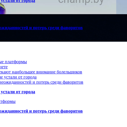
устали от города
ожиданностей и потерь среди фаворитов
вые платформы
нете
лекают наибольшее внимание болельщиков
е устали от города
неожиданностей и потерь среди фаворитов
устали от города
атформы
ожиданностей и потерь среди фаворитов