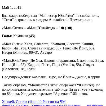
Май 1, 2012
Благодаря победе над “Манчестер Юнайтед” на своём поле,
“Сити” вырвались в лидеры Английской Премьер-лиги
«
Ман.Сити» – «Ман.Юнайтед» – 1:0 (1:0)
Голы:
Компани (45)
«Ман.Сити»:
Харт, Сабалета, Компани, Лескотт, Клиши,
Барри, Яя Туре, Силва (Ричардс, 83), Тевес (Де Йонг, 68),
Насри (Милнер, 90+3), Агуэро
«Ман.Юнайтед»:
Де Хеа, Джонс, Фердинанд, Смоллинг, Эвра,
Нани (Янг, 83), Каррик, Гиггз, Парк (Уэлбек, 58), Скоулз
(Валенсия, 78), Руни
Предупреждения:
Компани, Туре, Де Йонг – Джонс, Каррик
Таким образом, “Манчестер Сити” опережает “Юнайтед” по
дополнительным показателям в таблице. За два тура у команд
по 83 очка. У идущего третьим “Арсенала” 66 очков.
Навигация
Хоккей. Cостав сборной России на ЧМ
Футбол. Яромко: «Оправдываься я не собираюсь — ма просто