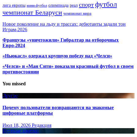
футбол
спорт
олимпиада
лига европы
реал
мини-футбол
чемпионат Беларуси
чемпионат мира
Новое поколение на льду и трассах: дебютанты задали тон
Играм-2026
Французы «уничтожили» Гибралтар на отборочных
Евро-2024
«Ньюкасл» одержал крупную победу над «Челси»
«Челси» и «Ман Сити» показали красивый футбол в своем
противостоянии
You missed
Другое
Почему пользователи возвращаются на знакомые
цифровые платформы
Июл 18, 2026
Редакция
Путёвые заметки