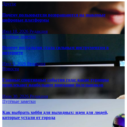
Другое
Почему пользователи возвращаются на знакомые
цифровые платформы
Июл 18, 2026
Редакция
Путёвые заметки
Почему ностальгия стала сильным инструментом в
интернете
Июл 9, 2026
Редакция
Новости
Главные спортивные события года: какие турниры
привлекают наибольшее внимание болельщиков
Июн 30, 2026
Редакция
Путёвые заметки
Как выбрать хобби для выходных: идеи для людей,
которые устали от города