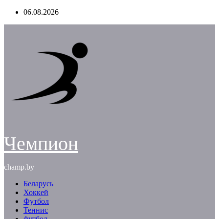
Перейти
06.08.2026
к
содержимому
Чемпион
champ.by
Беларусь
Хоккей
Футбол
Теннис
футбол