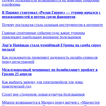
Почему пользователи возвращаются на знакомые цифровые
платформы
В Париже стартовал «Ролан Гаррос» — турнир начался с
неожиданностей и потерь среди фаворитов
Почему ностальгия стала сильным инструментом в интернете
Главные спортивные события года: какие турниры
привлекают наибольшее внимание болельщиков
Дар’я Навіцкая стала чэмпіёнкай Еўропы па самба сярод
моладзі
Как пользователи проверяют надежность онлайн-сервисов
перед регистрацией
Международный чемпионат по бодибилдингу пройдет в
Гродно 25 апреля
Как выбрать зарядку для электромобиля для дома:
практический гид
Спорт вне стадионов: новая культура болельщиков
Мбаппе возвращается в Мадрид перед матчем с «Манчестер