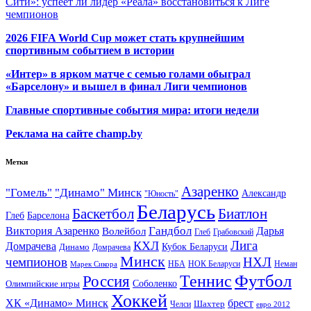
Сити»: успеет ли лидер «Реала» восстановиться к Лиге
чемпионов
2026 FIFA World Cup может стать крупнейшим
спортивным событием в истории
«Интер» в ярком матче с семью голами обыграл
«Барселону» и вышел в финал Лиги чемпионов
Главные спортивные события мира: итоги недели
Реклама на сайте champ.by
Метки
Азаренко
"Гомель"
"Динамо" Минск
Александр
"Юность"
Беларусь
Баскетбол
Биатлон
Глеб
Барселона
Гандбол
Виктория Азаренко
Волейбол
Дарья
Глеб
Грабовский
Лига
КХЛ
Домрачева
Кубок Беларуси
Динамо
Домрачева
Минск
чемпионов
НХЛ
НБА
Марек Сикора
НОК Беларуси
Неман
Футбол
Теннис
Россия
Олимпийские игры
Соболенко
Хоккей
ХК «Динамо» Минск
брест
Шахтер
Челси
евро 2012