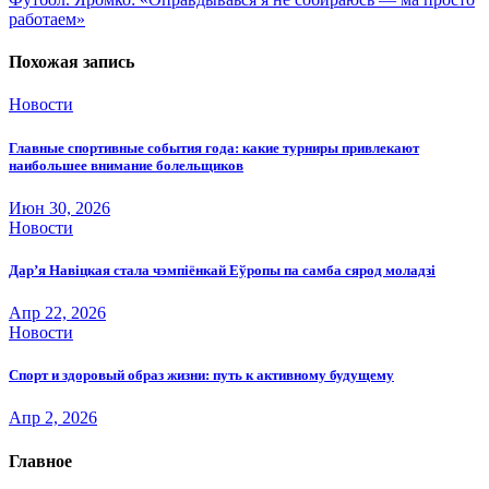
по
работаем»
записям
Похожая запись
Новости
Главные спортивные события года: какие турниры привлекают
наибольшее внимание болельщиков
Июн 30, 2026
Новости
Дар’я Навіцкая стала чэмпіёнкай Еўропы па самба сярод моладзі
Апр 22, 2026
Новости
Спорт и здоровый образ жизни: путь к активному будущему
Апр 2, 2026
Главное