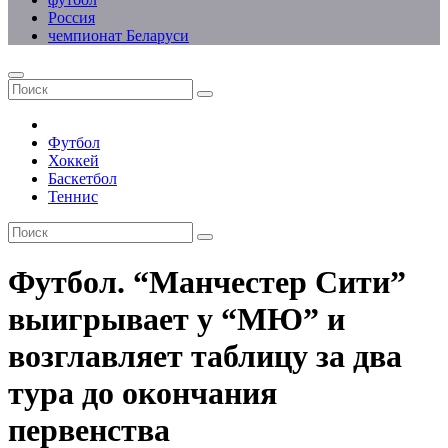
Россия
чемпионат Беларуси
Футбол
Хоккей
Баскетбол
Теннис
Футбол. “Манчестер Сити”
выигрывает у “МЮ” и
возглавляет таблицу за два
тура до окончания
первенства