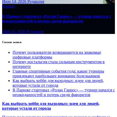
Июн 14, 2026
Редакция
Теннис
В Париже стартовал «Ролан Гаррос» — турнир начался с
неожиданностей и потерь среди фаворитов
Май 24, 2026
Редакция
Свежие записи
Почему пользователи возвращаются на знакомые
цифровые платформы
Почему ностальгия стала сильным инструментом в
интернете
Главные спортивные события года: какие турниры
привлекают наибольшее внимание болельщиков
Как выбрать хобби для выходных: идеи для людей,
которые устали от города
В Париже стартовал «Ролан Гаррос» — турнир начался с
неожиданностей и потерь среди фаворитов
Как выбрать хобби для выходных: идеи для людей,
которые устали от города