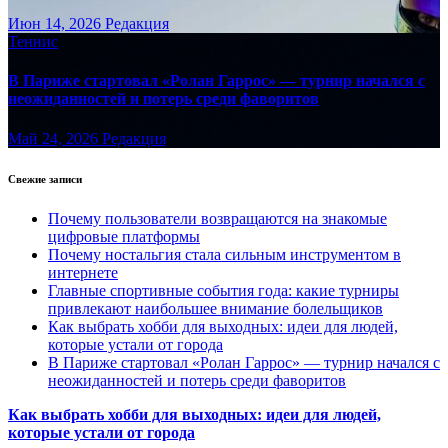
Июн 14, 2026
Редакция
Теннис
В Париже стартовал «Ролан Гаррос» — турнир начался с
неожиданностей и потерь среди фаворитов
Май 24, 2026
Редакция
Свежие записи
Почему пользователи возвращаются на знакомые
цифровые платформы
Почему ностальгия стала сильным инструментом в
интернете
Главные спортивные события года: какие турниры
привлекают наибольшее внимание болельщиков
Как выбрать хобби для выходных: идеи для людей,
которые устали от города
В Париже стартовал «Ролан Гаррос» — турнир начался с
неожиданностей и потерь среди фаворитов
Как выбрать хобби для выходных: идеи для людей,
которые устали от города