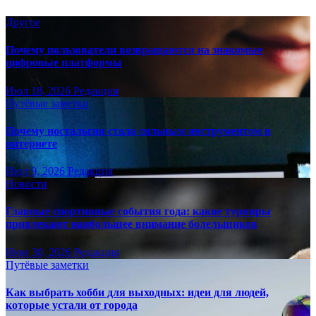
Другое
Почему пользователи возвращаются на знакомые
цифровые платформы
Июл 18, 2026
Редакция
Путёвые заметки
Почему ностальгия стала сильным инструментом в
интернете
Июл 9, 2026
Редакция
Новости
Главные спортивные события года: какие турниры
привлекают наибольшее внимание болельщиков
Июн 30, 2026
Редакция
Путёвые заметки
Как выбрать хобби для выходных: идеи для людей,
которые устали от города