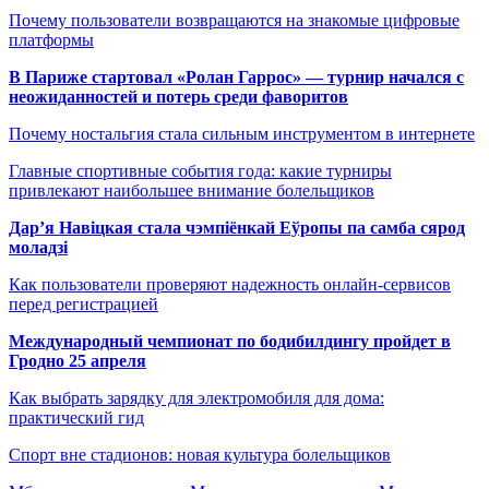
Почему пользователи возвращаются на знакомые цифровые
платформы
В Париже стартовал «Ролан Гаррос» — турнир начался с
неожиданностей и потерь среди фаворитов
Почему ностальгия стала сильным инструментом в интернете
Главные спортивные события года: какие турниры
привлекают наибольшее внимание болельщиков
Дар’я Навіцкая стала чэмпіёнкай Еўропы па самба сярод
моладзі
Как пользователи проверяют надежность онлайн-сервисов
перед регистрацией
Международный чемпионат по бодибилдингу пройдет в
Гродно 25 апреля
Как выбрать зарядку для электромобиля для дома:
практический гид
Спорт вне стадионов: новая культура болельщиков