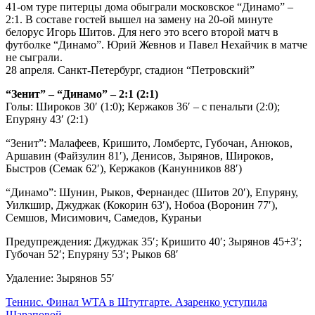
41-ом туре питерцы дома обыграли московское “Динамо” –
2:1. В составе гостей вышел на замену на 20-ой минуте
белорус Игорь Шитов. Для него это всего второй матч в
футболке “Динамо”. Юрий Жевнов и Павел Нехайчик в матче
не сыграли.
28 апреля. Санкт-Петербург, стадион “Петровский”
“Зенит” – “Динамо” – 2:1 (2:1)
Голы: Широков 30′ (1:0); Кержаков 36′ – с пенальти (2:0);
Епуряну 43′ (2:1)
“Зенит”: Малафеев, Кришито, Ломбертс, Губочан, Анюков,
Аршавин (Файзулин 81′), Денисов, Зырянов, Широков,
Быстров (Семак 62′), Кержаков (Канунников 88′)
“Динамо”: Шунин, Рыков, Фернандес (Шитов 20′), Епуряну,
Уилкшир, Джуджак (Кокорин 63′), Нобоа (Воронин 77′),
Семшов, Мисимович, Самедов, Кураньи
Предупреждения: Джуджак 35′; Кришито 40′; Зырянов 45+3′;
Губочан 52′; Епуряну 53′; Рыков 68′
Удаление: Зырянов 55′
Навигация
Теннис. Финал WTA в Штутгарте. Азаренко уступила
Шараповой