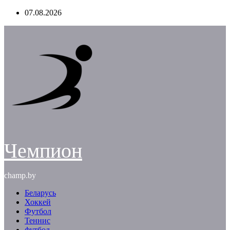
Перейти
07.08.2026
к
содержимому
Чемпион
champ.by
Беларусь
Хоккей
Футбол
Теннис
футбол