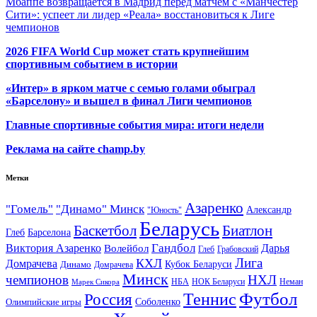
Мбаппе возвращается в Мадрид перед матчем с «Манчестер
Сити»: успеет ли лидер «Реала» восстановиться к Лиге
чемпионов
2026 FIFA World Cup может стать крупнейшим
спортивным событием в истории
«Интер» в ярком матче с семью голами обыграл
«Барселону» и вышел в финал Лиги чемпионов
Главные спортивные события мира: итоги недели
Реклама на сайте champ.by
Метки
Азаренко
"Гомель"
"Динамо" Минск
Александр
"Юность"
Беларусь
Баскетбол
Биатлон
Глеб
Барселона
Гандбол
Виктория Азаренко
Волейбол
Дарья
Глеб
Грабовский
Лига
КХЛ
Домрачева
Кубок Беларуси
Динамо
Домрачева
Минск
чемпионов
НХЛ
НБА
Марек Сикора
НОК Беларуси
Неман
Футбол
Теннис
Россия
Олимпийские игры
Соболенко