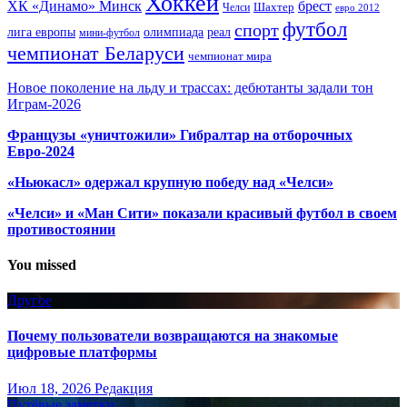
Хоккей
ХК «Динамо» Минск
брест
Шахтер
Челси
евро 2012
футбол
спорт
олимпиада
лига европы
реал
мини-футбол
чемпионат Беларуси
чемпионат мира
Новое поколение на льду и трассах: дебютанты задали тон
Играм-2026
Французы «уничтожили» Гибралтар на отборочных
Евро-2024
«Ньюкасл» одержал крупную победу над «Челси»
«Челси» и «Ман Сити» показали красивый футбол в своем
противостоянии
You missed
Другое
Почему пользователи возвращаются на знакомые
цифровые платформы
Июл 18, 2026
Редакция
Путёвые заметки