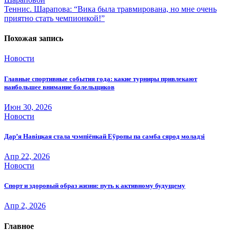
по
Теннис. Шарапова: “Вика была травмирована, но мне очень
записям
приятно стать чемпионкой!”
Похожая запись
Новости
Главные спортивные события года: какие турниры привлекают
наибольшее внимание болельщиков
Июн 30, 2026
Новости
Дар’я Навіцкая стала чэмпіёнкай Еўропы па самба сярод моладзі
Апр 22, 2026
Новости
Спорт и здоровый образ жизни: путь к активному будущему
Апр 2, 2026
Главное