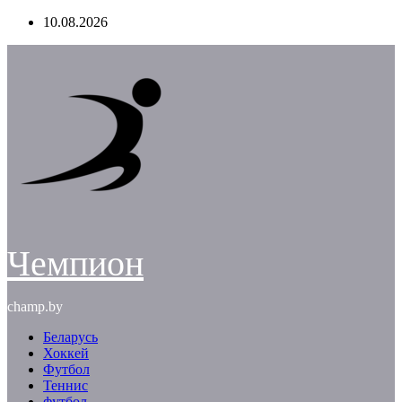
Перейти
10.08.2026
к
содержимому
Чемпион
champ.by
Беларусь
Хоккей
Футбол
Теннис
футбол