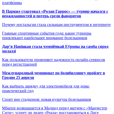
платформы
В Париже стартовал «Ролан Гаррос» — турнир начался с
неожиданностей и потерь среди фаворитов
Почему ностальгия стала сильным инструментом в интернете
Главные спортивные события года: какие турниры
привлекают наибольшее внимание болельщиков
Дар’я Навіцкая стала чэмпіёнкай Еўропы па самба сярод
моладзі
Как пользователи проверяют надежность онлайн-сервисов
перед регистрацией
Международный чемпионат по бодибилдингу пройдет в
Гродно 25 апреля
Как выбрать зарядку для электромобиля для дома:
практический гид
Спорт вне стадионов: новая культура болельщиков
Мбаппе возвращается в Мадрид перед матчем с «Манчестер
Сити»: успеет ли лидер «Реала» восстановиться к Лиге