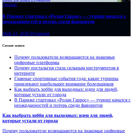
Теннис
В Париже стартовал «Ролан Гаррос» — турнир начался с
неожиданностей и потерь среди фаворитов
Май 24, 2026
Редакция
Свежие записи
Почему пользователи возвращаются на знакомые
цифровые платформы
Почему ностальгия стала сильным инструментом в
интернете
Главные спортивные события года: какие турниры
привлекают наибольшее внимание болельщиков
Как выбрать хобби для выходных: идеи для людей,
которые устали от города
В Париже стартовал «Ролан Гаррос» — турнир начался с
неожиданностей и потерь среди фаворитов
Как выбрать хобби для выходных: идеи для людей,
которые устали от города
Почему пользователи возвращаются на знакомые цифровые