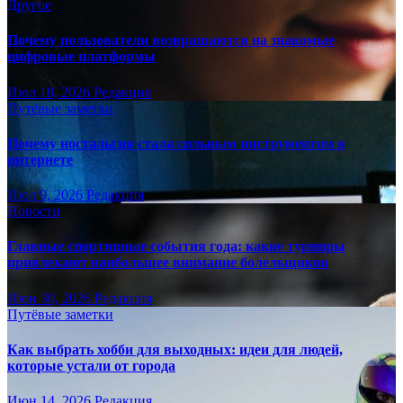
Другое
Почему пользователи возвращаются на знакомые
цифровые платформы
Июл 18, 2026
Редакция
Путёвые заметки
Почему ностальгия стала сильным инструментом в
интернете
Июл 9, 2026
Редакция
Новости
Главные спортивные события года: какие турниры
привлекают наибольшее внимание болельщиков
Июн 30, 2026
Редакция
Путёвые заметки
Как выбрать хобби для выходных: идеи для людей,
которые устали от города
Июн 14, 2026
Редакция