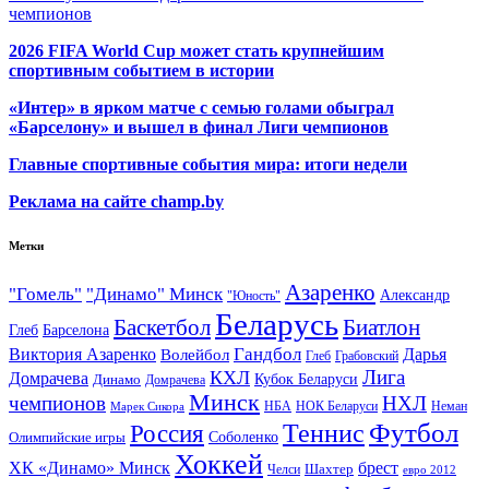
чемпионов
2026 FIFA World Cup может стать крупнейшим
спортивным событием в истории
«Интер» в ярком матче с семью голами обыграл
«Барселону» и вышел в финал Лиги чемпионов
Главные спортивные события мира: итоги недели
Реклама на сайте champ.by
Метки
Азаренко
"Гомель"
"Динамо" Минск
Александр
"Юность"
Беларусь
Баскетбол
Биатлон
Глеб
Барселона
Гандбол
Виктория Азаренко
Волейбол
Дарья
Глеб
Грабовский
Лига
КХЛ
Домрачева
Кубок Беларуси
Динамо
Домрачева
Минск
чемпионов
НХЛ
НБА
Марек Сикора
НОК Беларуси
Неман
Футбол
Теннис
Россия
Олимпийские игры
Соболенко
Хоккей
ХК «Динамо» Минск
брест
Шахтер
Челси
евро 2012