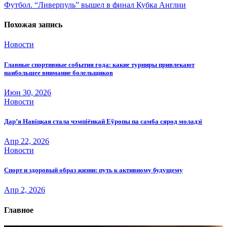
по
Футбол. “Ливерпуль” вышел в финал Кубка Англии
записям
Похожая запись
Новости
Главные спортивные события года: какие турниры привлекают
наибольшее внимание болельщиков
Июн 30, 2026
Новости
Дар’я Навіцкая стала чэмпіёнкай Еўропы па самба сярод моладзі
Апр 22, 2026
Новости
Спорт и здоровый образ жизни: путь к активному будущему
Апр 2, 2026
Главное