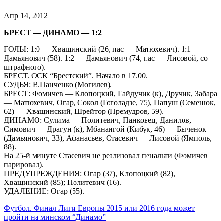
Апр 14, 2012
БРЕСТ — ДИНАМО — 1:2
ГОЛЫ: 1:0 — Хващинский (26, пас — Матюхевич). 1:1 —
Дамьянович (58). 1:2 — Дамьянович (74, пас — Лисовой, со
штрафного).
БРЕСТ. ОСК “Брестский”. Начало в 17.00.
СУДЬЯ: В.Панченко (Могилев).
БРЕСТ: Фомичев — Клопоцкий, Гайдучик (к), Дручик, Забара
— Матюхевич, Огар, Сокол (Гоголадзе, 75), Папуш (Семенюк,
62) — Хващинский, Шрейтор (Премудров, 59).
ДИНАМО: Сулима — Политевич, Панковец, Данилов,
Симович — Драгун (к), Мбанангой (Кибук, 46) — Быченок
(Дамьянович, 33), Афанасьев, Стасевич — Лисовой (Ямполь,
88).
На 25-й минуте Стасевич не реализовал пенальти (Фомичев
парировал).
ПРЕДУПРЕЖДЕНИЯ: Огар (37), Клопоцкий (82),
Хващинский (85); Политевич (16).
УДАЛЕНИЕ: Огар (55).
Навигация
Футбол. Финал Лиги Европы 2015 или 2016 года может
пройти на минском “Динамо”