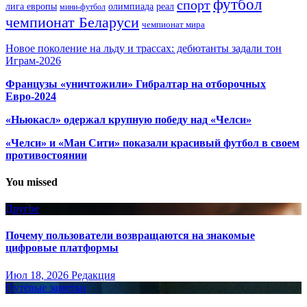
футбол
спорт
олимпиада
лига европы
реал
мини-футбол
чемпионат Беларуси
чемпионат мира
Новое поколение на льду и трассах: дебютанты задали тон
Играм-2026
Французы «уничтожили» Гибралтар на отборочных
Евро-2024
«Ньюкасл» одержал крупную победу над «Челси»
«Челси» и «Ман Сити» показали красивый футбол в своем
противостоянии
You missed
Другое
Почему пользователи возвращаются на знакомые
цифровые платформы
Июл 18, 2026
Редакция
Путёвые заметки