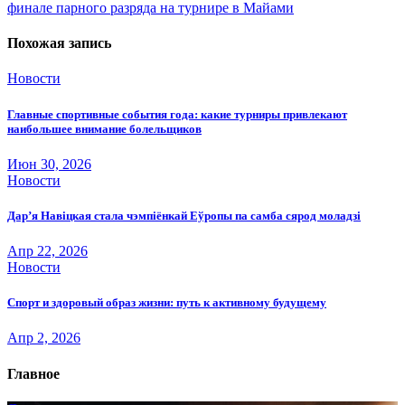
записям
финале парного разряда на турнире в Майами
Похожая запись
Новости
Главные спортивные события года: какие турниры привлекают
наибольшее внимание болельщиков
Июн 30, 2026
Новости
Дар’я Навіцкая стала чэмпіёнкай Еўропы па самба сярод моладзі
Апр 22, 2026
Новости
Спорт и здоровый образ жизни: путь к активному будущему
Апр 2, 2026
Главное