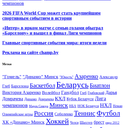
чемпионов
2026 FIFA World Cup может стать крупнейшим
спортивным событием в истории
«Интер» в ярком матче с семью голами обыграл
«Барселону» и вышел в финал Лиги чемпионов
Главные спортивные события мира: итоги недели
Реклама на сайте champ.by
Метки
Азаренко
"Гомель"
"Динамо" Минск
Александр
"Юность"
Беларусь
Баскетбол
Биатлон
Глеб
Барселона
Гандбол
Виктория Азаренко
Волейбол
Дарья
Глеб
Грабовский
Лига
КХЛ
Домрачева
Кубок Беларуси
Динамо
Домрачева
Минск
чемпионов
НХЛ
НБА
Марек Сикора
НОК Беларуси
Неман
Футбол
Теннис
Россия
Олимпийские игры
Соболенко
Хоккей
ХК «Динамо» Минск
брест
Шахтер
Челси
евро 2012