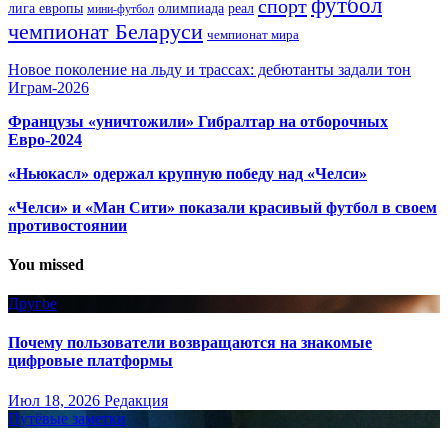
футбол
спорт
олимпиада
лига европы
реал
мини-футбол
чемпионат Беларуси
чемпионат мира
Новое поколение на льду и трассах: дебютанты задали тон
Играм-2026
Французы «уничтожили» Гибралтар на отборочных
Евро-2024
«Ньюкасл» одержал крупную победу над «Челси»
«Челси» и «Ман Сити» показали красивый футбол в своем
противостоянии
You missed
Другое
Почему пользователи возвращаются на знакомые
цифровые платформы
Июл 18, 2026
Редакция
Путёвые заметки