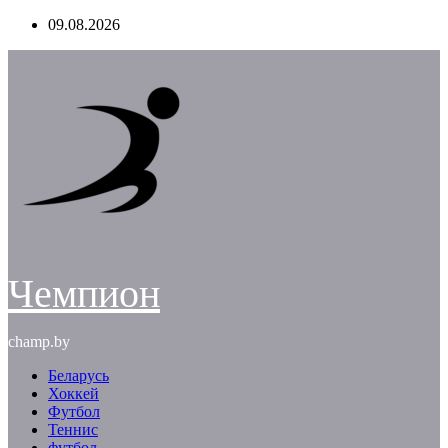
Перейти
09.08.2026
к
содержимому
Чемпион
champ.by
Беларусь
Хоккей
Футбол
Теннис
футбол