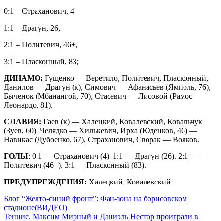
0:1 – Страханович, 4
1:1 – Драгун, 26,
2:1 – Политевич, 46+,
3:1 – Пласконный, 83;
ДИНАМО:
Гущенко — Веретило, Политевич, Пласконный,
Данилов — Драгун (к), Симович — Афанасьев (Ямполь, 76),
Быченок (Мбанангой, 70), Стасевич — Лисовой (Рамос
Леонардо, 81).
СЛАВИЯ:
Гаев (к) — Халецкий, Ковалевский, Ковальчук
(Зуев, 60), Челядко — Хилькевич, Ирха (Юденков, 46) —
Навикас (Дубоенко, 67), Страханович, Сворак — Волков.
ГОЛЫ
: 0:1 — Страханович (4). 1:1 — Драгун (26). 2:1 —
Политевич (46+). 3:1 — Пласконный (83).
ПРЕДУПРЕЖДЕНИЯ:
Халецкий, Ковалевский.
Навигация
Блог “Желто-синий фронт”: Фан-зона на борисовском
стадионе(ВИДЕО)
по
Теннис. Максим Мирный и Даниэль Нестор проиграли в