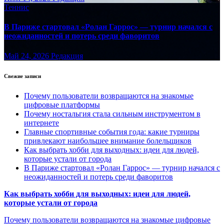
Теннис
В Париже стартовал «Ролан Гаррос» — турнир начался с
неожиданностей и потерь среди фаворитов
Май 24, 2026
Редакция
Свежие записи
Почему пользователи возвращаются на знакомые
цифровые платформы
Почему ностальгия стала сильным инструментом в
интернете
Главные спортивные события года: какие турниры
привлекают наибольшее внимание болельщиков
Как выбрать хобби для выходных: идеи для людей,
которые устали от города
В Париже стартовал «Ролан Гаррос» — турнир начался с
неожиданностей и потерь среди фаворитов
Как выбрать хобби для выходных: идеи для людей,
которые устали от города
Почему пользователи возвращаются на знакомые цифровые