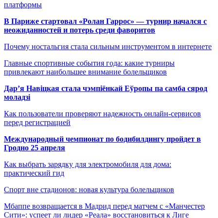
платформы
В Париже стартовал «Ролан Гаррос» — турнир начался с
неожиданностей и потерь среди фаворитов
Почему ностальгия стала сильным инструментом в интернете
Главные спортивные события года: какие турниры
привлекают наибольшее внимание болельщиков
Дар’я Навіцкая стала чэмпіёнкай Еўропы па самба сярод
моладзі
Как пользователи проверяют надежность онлайн-сервисов
перед регистрацией
Международный чемпионат по бодибилдингу пройдет в
Гродно 25 апреля
Как выбрать зарядку для электромобиля для дома:
практический гид
Спорт вне стадионов: новая культура болельщиков
Мбаппе возвращается в Мадрид перед матчем с «Манчестер
Сити»: успеет ли лидер «Реала» восстановиться к Лиге