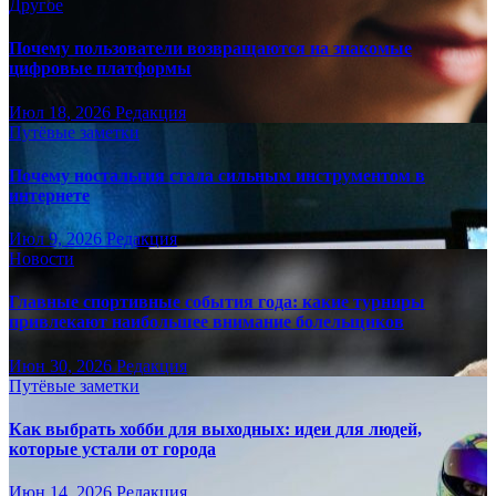
Другое
Почему пользователи возвращаются на знакомые
цифровые платформы
Июл 18, 2026
Редакция
Путёвые заметки
Почему ностальгия стала сильным инструментом в
интернете
Июл 9, 2026
Редакция
Новости
Главные спортивные события года: какие турниры
привлекают наибольшее внимание болельщиков
Июн 30, 2026
Редакция
Путёвые заметки
Как выбрать хобби для выходных: идеи для людей,
которые устали от города
Июн 14, 2026
Редакция