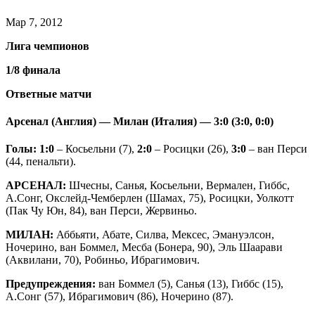
Мар 7, 2012
Лига чемпионов
1/8 финала
Ответные матчи
Арсенал (Англия) — Милан (Италия) — 3:0 (3:0, 0:0)
Голы: 1:0
– Косьельни (7),
2:0
– Росицки (26),
3:0
– ван Перси
(44, пенальти).
АРСЕНАЛ:
Шчесны, Санья, Косьельни, Вермален, Гиббс,
А.Сонг, Окслейд-Чемберлен (Шамах, 75), Росицки, Уолкотт
(Пак Чу Юн, 84), ван Перси, Жервиньо.
МИЛАН:
Аббьяти, Абате, Силва, Мексес, Эмануэлсон,
Ночерино, ван Боммел, Месба (Бонера, 90), Эль Шаарави
(Аквилани, 70), Робиньо, Ибрагимович.
Предупреждения:
ван Боммел (5), Санья (13), Гиббс (15),
А.Сонг (57), Ибрагимович (86), Ночерино (87).