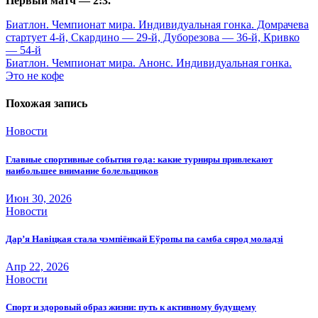
Первый матч
— 2:3.
Навигация
Биатлон. Чемпионат мира. Индивидуальная гонка. Домрачева
стартует 4-й, Скардино — 29-й, Дуборезова — 36-й, Кривко
по
— 54-й
записям
Биатлон. Чемпионат мира. Анонс. Индивидуальная гонка.
Это не кофе
Похожая запись
Новости
Главные спортивные события года: какие турниры привлекают
наибольшее внимание болельщиков
Июн 30, 2026
Новости
Дар’я Навіцкая стала чэмпіёнкай Еўропы па самба сярод моладзі
Апр 22, 2026
Новости
Спорт и здоровый образ жизни: путь к активному будущему