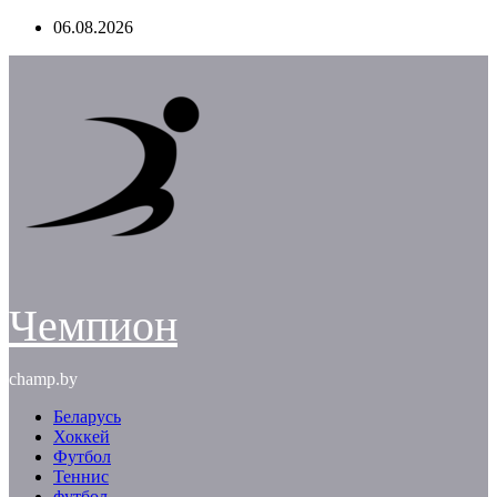
Перейти
06.08.2026
к
содержимому
Чемпион
champ.by
Беларусь
Хоккей
Футбол
Теннис
футбол