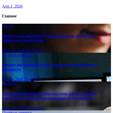
Апр 2, 2026
Главное
Другое
Почему пользователи возвращаются на знакомые
цифровые платформы
Июл 18, 2026
Редакция
Путёвые заметки
Почему ностальгия стала сильным инструментом в
интернете
Июл 9, 2026
Редакция
Новости
Главные спортивные события года: какие турниры
привлекают наибольшее внимание болельщиков
Июн 30, 2026
Редакция
Путёвые заметки