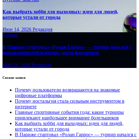
Как выбрать хобби для выходных: идеи для людей,
которые устали от города
Июн 14, 2026
Редакция
Теннис
В Париже стартовал «Ролан Гаррос» — турнир начался с
неожиданностей и потерь среди фаворитов
Май 24, 2026
Редакция
Свежие записи
Почему пользователи возвращаются на знакомые
цифровые платформы
Почему ностальгия стала сильным инструментом в
интернете
Главные спортивные события года: какие турниры
привлекают наибольшее внимание болельщиков
Как выбрать хобби для выходных: идеи для людей,
которые устали от города
В Париже стартовал «Ролан Гаррос» — турнир начался с