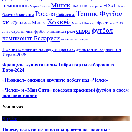
Минск
чемпионов
НХЛ
НБА
Марек Сикора
НОК Беларуси
Неман
Футбол
Теннис
Россия
Олимпийские игры
Соболенко
Хоккей
ХК «Динамо» Минск
брест
Шахтер
Челси
евро 2012
футбол
спорт
олимпиада
лига европы
реал
мини-футбол
чемпионат Беларуси
чемпионат мира
Новое поколение на льду и трассах: дебютанты задали тон
Играм-2026
Французы «уничтожили» Гибралтар на отборочных
Евро-2024
«Ньюкасл» одержал крупную победу над «Челси»
«Челси» и «Ман Сити» показали красивый футбол в своем
противостоянии
You missed
Другое
Почему пользователи возвращаются на знакомые