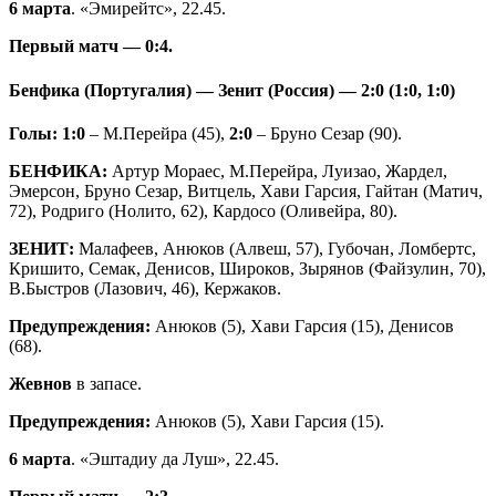
6 марта
. «Эмирейтс», 22.45.
Первый матч
— 0:4.
Бенфика (Португалия) — Зенит (Россия) — 2:0 (1:0, 1:0)
Голы: 1:0
– М.Перейра (45),
2:0
– Бруно Сезар (90).
БЕНФИКА:
Артур Мораес, М.Перейра, Луизао, Жардел,
Эмерсон, Бруно Сезар, Витцель, Хави Гарсия, Гайтан (Матич,
72), Родриго (Нолито, 62), Кардосо (Оливейра, 80).
ЗЕНИТ:
Малафеев, Анюков (Алвеш, 57), Губочан, Ломбертс,
Кришито, Семак, Денисов, Широков, Зырянов (Файзулин, 70),
В.Быстров (Лазович, 46), Кержаков.
Предупреждения:
Анюков (5), Хави Гарсия (15), Денисов
(68).
Жевнов
в запасе.
Предупреждения:
Анюков (5), Хави Гарсия (15).
6 марта
. «Эштадиу да Луш», 22.45.