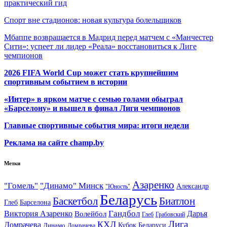
практический гид
Спорт вне стадионов: новая культура болельщиков
Мбаппе возвращается в Мадрид перед матчем с «Манчестер
Сити»: успеет ли лидер «Реала» восстановиться к Лиге
чемпионов
2026 FIFA World Cup может стать крупнейшим
спортивным событием в истории
«Интер» в ярком матче с семью голами обыграл
«Барселону» и вышел в финал Лиги чемпионов
Главные спортивные события мира: итоги недели
Реклама на сайте champ.by
Метки
Азаренко
"Гомель"
"Динамо" Минск
Александр
"Юность"
Беларусь
Баскетбол
Биатлон
Глеб
Барселона
Гандбол
Виктория Азаренко
Волейбол
Дарья
Глеб
Грабовский
Лига
КХЛ
Домрачева
Кубок Беларуси
Динамо
Домрачева