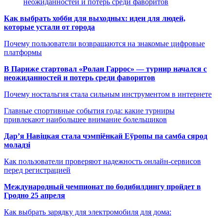
неожиданностей и потерь среди фаворитов
Как выбрать хобби для выходных: идеи для людей,
которые устали от города
Почему пользователи возвращаются на знакомые цифровые
платформы
В Париже стартовал «Ролан Гаррос» — турнир начался с
неожиданностей и потерь среди фаворитов
Почему ностальгия стала сильным инструментом в интернете
Главные спортивные события года: какие турниры
привлекают наибольшее внимание болельщиков
Дар’я Навіцкая стала чэмпіёнкай Еўропы па самба сярод
моладзі
Как пользователи проверяют надежность онлайн-сервисов
перед регистрацией
Международный чемпионат по бодибилдингу пройдет в
Гродно 25 апреля
Как выбрать зарядку для электромобиля для дома: