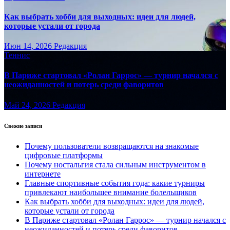
Как выбрать хобби для выходных: идеи для людей,
которые устали от города
Июн 14, 2026
Редакция
Теннис
В Париже стартовал «Ролан Гаррос» — турнир начался с
неожиданностей и потерь среди фаворитов
Май 24, 2026
Редакция
Свежие записи
Почему пользователи возвращаются на знакомые
цифровые платформы
Почему ностальгия стала сильным инструментом в
интернете
Главные спортивные события года: какие турниры
привлекают наибольшее внимание болельщиков
Как выбрать хобби для выходных: идеи для людей,
которые устали от города
В Париже стартовал «Ролан Гаррос» — турнир начался с
неожиданностей и потерь среди фаворитов