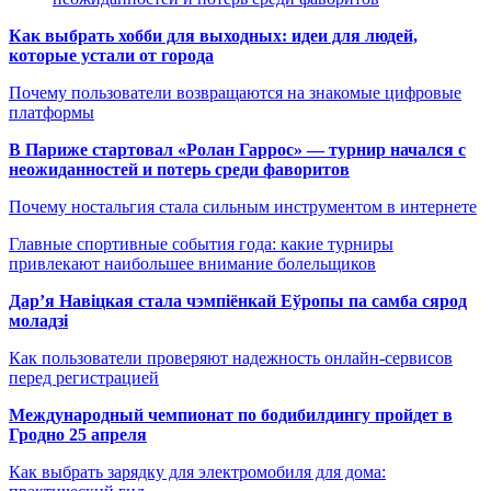
Как выбрать хобби для выходных: идеи для людей,
которые устали от города
Почему пользователи возвращаются на знакомые цифровые
платформы
В Париже стартовал «Ролан Гаррос» — турнир начался с
неожиданностей и потерь среди фаворитов
Почему ностальгия стала сильным инструментом в интернете
Главные спортивные события года: какие турниры
привлекают наибольшее внимание болельщиков
Дар’я Навіцкая стала чэмпіёнкай Еўропы па самба сярод
моладзі
Как пользователи проверяют надежность онлайн-сервисов
перед регистрацией
Международный чемпионат по бодибилдингу пройдет в
Гродно 25 апреля
Как выбрать зарядку для электромобиля для дома: