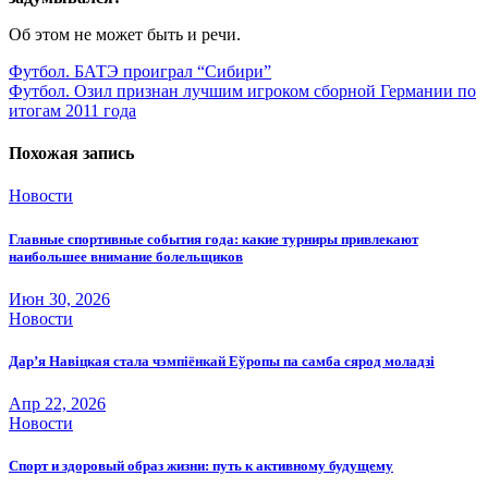
Об этом не может быть и речи.
Навигация
Футбол. БАТЭ проиграл “Сибири”
Футбол. Озил признан лучшим игроком сборной Германии по
по
итогам 2011 года
записям
Похожая запись
Новости
Главные спортивные события года: какие турниры привлекают
наибольшее внимание болельщиков
Июн 30, 2026
Новости
Дар’я Навіцкая стала чэмпіёнкай Еўропы па самба сярод моладзі
Апр 22, 2026
Новости
Спорт и здоровый образ жизни: путь к активному будущему