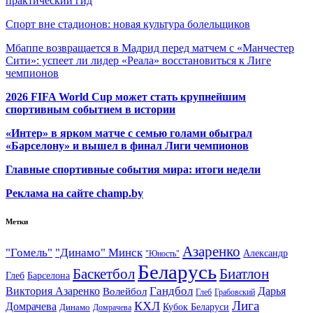
практический гид
Спорт вне стадионов: новая культура болельщиков
Мбаппе возвращается в Мадрид перед матчем с «Манчестер
Сити»: успеет ли лидер «Реала» восстановиться к Лиге
чемпионов
2026 FIFA World Cup может стать крупнейшим
спортивным событием в истории
«Интер» в ярком матче с семью голами обыграл
«Барселону» и вышел в финал Лиги чемпионов
Главные спортивные события мира: итоги недели
Реклама на сайте champ.by
Метки
Азаренко
"Гомель"
"Динамо" Минск
Александр
"Юность"
Беларусь
Баскетбол
Биатлон
Глеб
Барселона
Гандбол
Виктория Азаренко
Волейбол
Дарья
Глеб
Грабовский
Лига
КХЛ
Домрачева
Кубок Беларуси
Динамо
Домрачева