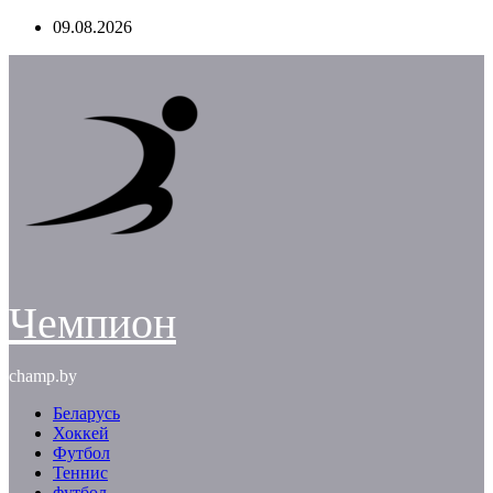
Перейти
09.08.2026
к
содержимому
Чемпион
champ.by
Беларусь
Хоккей
Футбол
Теннис
футбол