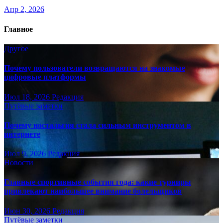
Апр 2, 2026
Главное
Другое
Почему пользователи возвращаются на знакомые
цифровые платформы
Июл 18, 2026
Редакция
Путёвые заметки
Почему ностальгия стала сильным инструментом в
интернете
Июл 9, 2026
Редакция
Новости
Главные спортивные события года: какие турниры
привлекают наибольшее внимание болельщиков
Июн 30, 2026
Редакция
Путёвые заметки