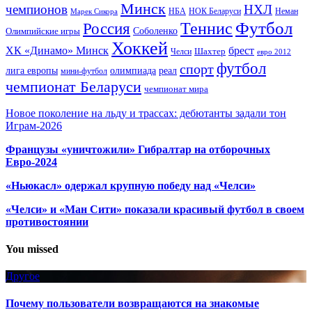
Минск
чемпионов
НХЛ
НБА
Марек Сикора
НОК Беларуси
Неман
Футбол
Теннис
Россия
Олимпийские игры
Соболенко
Хоккей
ХК «Динамо» Минск
брест
Шахтер
Челси
евро 2012
футбол
спорт
олимпиада
лига европы
реал
мини-футбол
чемпионат Беларуси
чемпионат мира
Новое поколение на льду и трассах: дебютанты задали тон
Играм-2026
Французы «уничтожили» Гибралтар на отборочных
Евро-2024
«Ньюкасл» одержал крупную победу над «Челси»
«Челси» и «Ман Сити» показали красивый футбол в своем
противостоянии
You missed
Другое
Почему пользователи возвращаются на знакомые