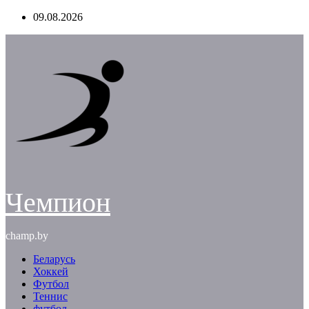
Перейти
09.08.2026
к
содержимому
Чемпион
champ.by
Беларусь
Хоккей
Футбол
Теннис
футбол