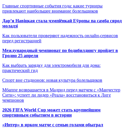
Главные спортивные события года: какие турниры
привлекают наибольшее внимание болельщиков
Дар’я Навіцкая стала чэмпіёнкай Еўропы па самба сярод
моладзі
Как пользователи проверяют надежность онлайн-сервисов
перед регистрацией
Международный чемпионат по бодибилдингу пройдет в
Гродно 25 апреля
Как выбрать зарядку для электромобиля для дома:
практический гид
Спорт вне стадионов: новая культура болельщиков
Мбаппе возвращается в Мадрид перед матчем с «Манчестер
Сити»: успеет ли лидер «Реала» восстановиться к Лиге
чемпионов
2026 FIFA World Cup может стать крупнейшим
спортивным событием в истории
«Интер» в ярком матче с семью голами обыграл