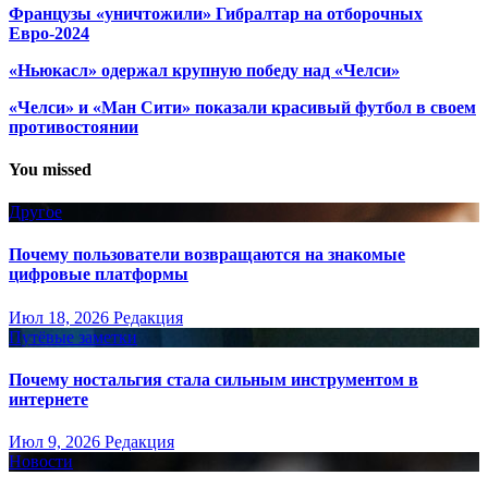
Французы «уничтожили» Гибралтар на отборочных
Евро-2024
«Ньюкасл» одержал крупную победу над «Челси»
«Челси» и «Ман Сити» показали красивый футбол в своем
противостоянии
You missed
Другое
Почему пользователи возвращаются на знакомые
цифровые платформы
Июл 18, 2026
Редакция
Путёвые заметки
Почему ностальгия стала сильным инструментом в
интернете
Июл 9, 2026
Редакция
Новости