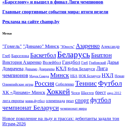
«Барселону» и вышел в финал Лиги чемпионов
Главные спортивные события мира: итоги недели
Реклама на сайте champ.by
Метки
Азаренко
"Гомель"
"Динамо" Минск
Александр
"Юность"
Беларусь
Баскетбол
Биатлон
Глеб
Барселона
Гандбол
Виктория Азаренко
Волейбол
Дарья
Глеб
Грабовский
Лига
КХЛ
Домрачева
Кубок Беларуси
Динамо
Домрачева
Минск
чемпионов
НХЛ
НБА
Марек Сикора
НОК Беларуси
Неман
Футбол
Теннис
Россия
Олимпийские игры
Соболенко
Хоккей
ХК «Динамо» Минск
брест
Шахтер
Челси
евро 2012
футбол
спорт
олимпиада
лига европы
реал
мини-футбол
чемпионат Беларуси
чемпионат мира
Новое поколение на льду и трассах: дебютанты задали тон
Играм-2026