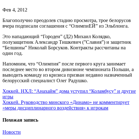
Фев 4, 2012
Благополучно преодолев стадию просмотра, трое белорусов
вчера подписали соглашения с “ОлимпиЕЙ” из Эльблонга.
Это нападающий “Городеи” (Д2) Михаил Колядко,
полузащитник Александр Тишкевич (”Славия”) и защитник
“Белшины” Николай Борсуков. Контракты рассчитаны на
один год.
Напомним, что “Олимпия” после первого круга занимает
последнее место во втором дивизионе чемпионата Польши, а
выводить команду из кризиса призван недавно назначенный
белорусский специалист Олег Радушко.
Навигация
Хоккей. НХЛ: “Анахайм” дома уступил “Коламбусу” и другие
игры
по
Хоккей. Руководство минского «Динамо» не комментирует
записям
«меры дисциплинарного воздействия» к игрокам
Похожая запись
Новости