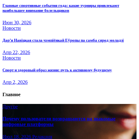
Главные спортивные события года: какие турниры привлекают
наибольшее внимание болельщиков
Июн 30, 2026
Новости
Дар’я Навіцкая стала чэмпіёнкай Еўропы па самба сярод моладзі
Апр 22, 2026
Новости
Спорт и здоровый образ жизни: путь к активному будущему
Апр 2, 2026
Главное
Другое
Почему пользователи возвращаются на знакомые
цифровые платформы
Июл 18, 2026
Редакция