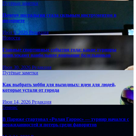
Путёвые заметки
Почему ностальгия стала сильным инструментом в
интернете
Июл 9, 2026
Редакция
Новости
Главные спортивные события года: какие турниры
привлекают наибольшее внимание болельщиков
Июн 30, 2026
Редакция
Путёвые заметки
Как выбрать хобби для выходных: идеи для людей,
которые устали от города
Июн 14, 2026
Редакция
Теннис
В Париже стартовал «Ролан Гаррос» — турнир начался с
неожиданностей и потерь среди фаворитов