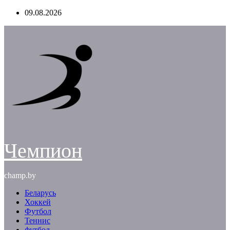
Перейти
09.08.2026
к
содержимому
Чемпион
champ.by
Беларусь
Хоккей
Футбол
Теннис
футбол