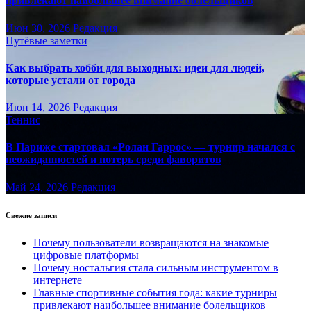
привлекают наибольшее внимание болельщиков
Июн 30, 2026
Редакция
Путёвые заметки
Как выбрать хобби для выходных: идеи для людей,
которые устали от города
Июн 14, 2026
Редакция
Теннис
В Париже стартовал «Ролан Гаррос» — турнир начался с
неожиданностей и потерь среди фаворитов
Май 24, 2026
Редакция
Свежие записи
Почему пользователи возвращаются на знакомые
цифровые платформы
Почему ностальгия стала сильным инструментом в
интернете
Главные спортивные события года: какие турниры
привлекают наибольшее внимание болельщиков