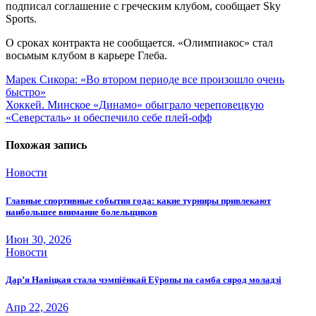
подписал соглашение с греческим клубом, сообщает Sky
Sports.
О сроках контракта не сообщается. «Олимпиакос» стал
восьмым клубом в карьере Глеба.
Навигация
Марек Сикора: «Во втором периоде все произошло очень
быстро»
по
Хоккей. Минское «Динамо» обыграло череповецкую
записям
«Северсталь» и обеспечило себе плей-офф
Похожая запись
Новости
Главные спортивные события года: какие турниры привлекают
наибольшее внимание болельщиков
Июн 30, 2026
Новости
Дар’я Навіцкая стала чэмпіёнкай Еўропы па самба сярод моладзі
Апр 22, 2026