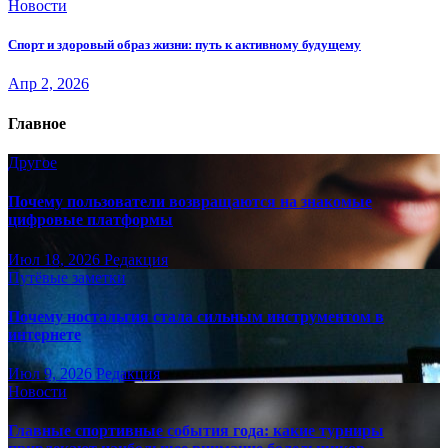
Новости
Спорт и здоровый образ жизни: путь к активному будущему
Апр 2, 2026
Главное
Другое
Почему пользователи возвращаются на знакомые
цифровые платформы
Июл 18, 2026
Редакция
Путёвые заметки
Почему ностальгия стала сильным инструментом в
интернете
Июл 9, 2026
Редакция
Новости
Главные спортивные события года: какие турниры