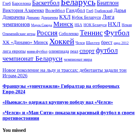
Беларусь
Баскетбол
Биатлон
Глеб
Барселона
Гандбол
Виктория Азаренко
Волейбол
Дарья
Глеб
Грабовский
Лига
КХЛ
Домрачева
Кубок Беларуси
Динамо
Домрачева
Минск
чемпионов
НХЛ
НБА
Марек Сикора
НОК Беларуси
Неман
Футбол
Теннис
Россия
Олимпийские игры
Соболенко
Хоккей
ХК «Динамо» Минск
брест
Шахтер
Челси
евро 2012
футбол
спорт
олимпиада
лига европы
реал
мини-футбол
чемпионат Беларуси
чемпионат мира
Новое поколение на льду и трассах: дебютанты задали тон
Играм-2026
Французы «уничтожили» Гибралтар на отборочных
Евро-2024
«Ньюкасл» одержал крупную победу над «Челси»
«Челси» и «Ман Сити» показали красивый футбол в своем
противостоянии
You missed