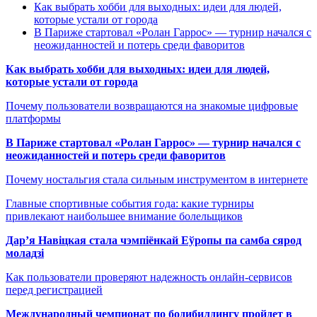
Как выбрать хобби для выходных: идеи для людей,
которые устали от города
В Париже стартовал «Ролан Гаррос» — турнир начался с
неожиданностей и потерь среди фаворитов
Как выбрать хобби для выходных: идеи для людей,
которые устали от города
Почему пользователи возвращаются на знакомые цифровые
платформы
В Париже стартовал «Ролан Гаррос» — турнир начался с
неожиданностей и потерь среди фаворитов
Почему ностальгия стала сильным инструментом в интернете
Главные спортивные события года: какие турниры
привлекают наибольшее внимание болельщиков
Дар’я Навіцкая стала чэмпіёнкай Еўропы па самба сярод
моладзі
Как пользователи проверяют надежность онлайн-сервисов
перед регистрацией
Международный чемпионат по бодибилдингу пройдет в