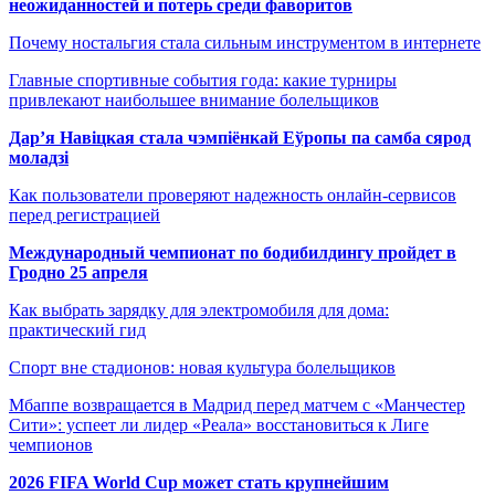
неожиданностей и потерь среди фаворитов
Почему ностальгия стала сильным инструментом в интернете
Главные спортивные события года: какие турниры
привлекают наибольшее внимание болельщиков
Дар’я Навіцкая стала чэмпіёнкай Еўропы па самба сярод
моладзі
Как пользователи проверяют надежность онлайн-сервисов
перед регистрацией
Международный чемпионат по бодибилдингу пройдет в
Гродно 25 апреля
Как выбрать зарядку для электромобиля для дома:
практический гид
Спорт вне стадионов: новая культура болельщиков
Мбаппе возвращается в Мадрид перед матчем с «Манчестер
Сити»: успеет ли лидер «Реала» восстановиться к Лиге
чемпионов
2026 FIFA World Cup может стать крупнейшим