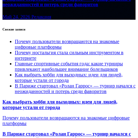
неожиданностей и потерь среди фаворитов
Май 24, 2026
Редакция
Свежие записи
Почему пользователи возвращаются на знакомые
цифровые платформы
Почему ностальгия стала сильным инструментом в
интернете
Главные спортивные события года: какие турниры
привлекают наибольшее внимание болельщиков
Как выбрать хобби для выходных: идеи для людей,
которые устали от города
В Париже стартовал «Ролан Гаррос» — турнир начался с
неожиданностей и потерь среди фаворитов
Как выбрать хобби для выходных: идеи для людей,
которые устали от города
Почему пользователи возвращаются на знакомые цифровые
платформы
В Париже стартовал «Ролан Гаррос» — турнир начался с