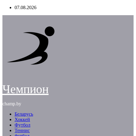
Перейти
07.08.2026
к
содержимому
Чемпион
champ.by
Беларусь
Хоккей
Футбол
Теннис
футбол