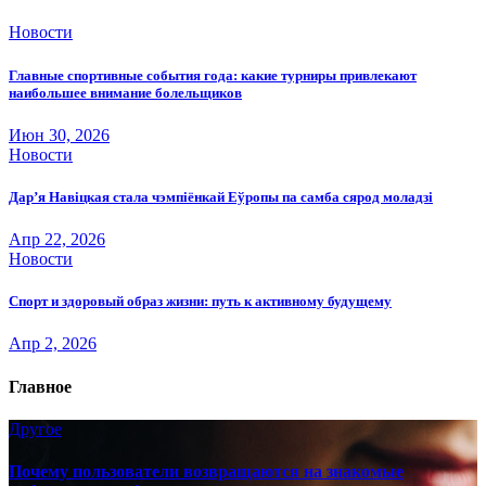
Новости
Главные спортивные события года: какие турниры привлекают
наибольшее внимание болельщиков
Июн 30, 2026
Новости
Дар’я Навіцкая стала чэмпіёнкай Еўропы па самба сярод моладзі
Апр 22, 2026
Новости
Спорт и здоровый образ жизни: путь к активному будущему
Апр 2, 2026
Главное
Другое
Почему пользователи возвращаются на знакомые