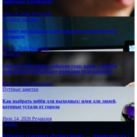
цифровые платформы
Июл 18, 2026
Редакция
Путёвые заметки
Почему ностальгия стала сильным инструментом в
интернете
Июл 9, 2026
Редакция
Новости
Главные спортивные события года: какие турниры
привлекают наибольшее внимание болельщиков
Июн 30, 2026
Редакция
Путёвые заметки
Как выбрать хобби для выходных: идеи для людей,
которые устали от города
Июн 14, 2026
Редакция
Теннис
В Париже стартовал «Ролан Гаррос» — турнир начался с