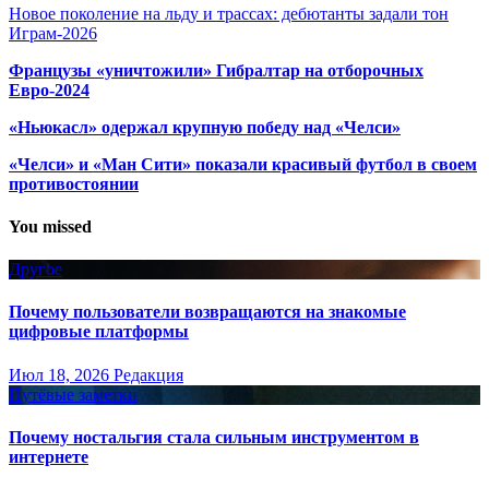
Новое поколение на льду и трассах: дебютанты задали тон
Играм-2026
Французы «уничтожили» Гибралтар на отборочных
Евро-2024
«Ньюкасл» одержал крупную победу над «Челси»
«Челси» и «Ман Сити» показали красивый футбол в своем
противостоянии
You missed
Другое
Почему пользователи возвращаются на знакомые
цифровые платформы
Июл 18, 2026
Редакция
Путёвые заметки
Почему ностальгия стала сильным инструментом в
интернете