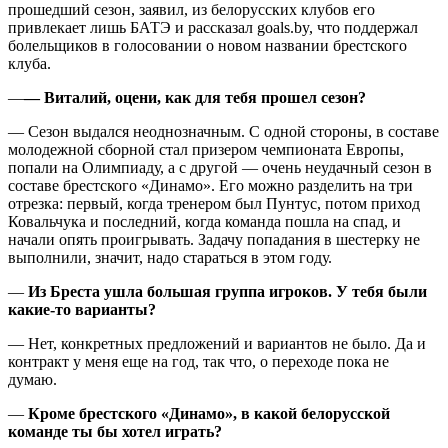
прошедший сезон, заявил, из белорусских клубов его
привлекает лишь БАТЭ и рассказал goals.by, что поддержал
болельщиков в голосовании о новом названии брестского
клуба.
—
— Виталий, оцени, как для тебя прошел сезон?
— Сезон выдался неоднозначным. С одной стороны, в составе
молодежной сборной стал призером чемпионата Европы,
попали на Олимпиаду, а с другой — очень неудачный сезон в
составе брестского «Динамо». Его можно разделить на три
отрезка: первый, когда тренером был Пунтус, потом приход
Ковальчука и последний, когда команда пошла на спад, и
начали опять проигрывать. Задачу попадания в шестерку не
выполнили, значит, надо стараться в этом году.
—
Из Бреста ушла большая группа игроков. У тебя были
какие-то варианты?
— Нет, конкретных предложений и вариантов не было. Да и
контракт у меня еще на год, так что, о переходе пока не
думаю.
—
Кроме брестского «Динамо», в какой белорусской
команде ты бы хотел играть?