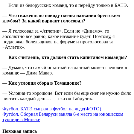
— Если из белорусских команд, то я перейду только в БАТЭ.
— Что скажешь по поводу смены названия брестским
клубом? За какой вариант голосовал?
— Я голосовал за «Атлетик». Если не «Динамо», то
абсолютно все равно, какое название будет. Поэтому, я
поддержал болельщиков на форуме и проголосовал за
«Атлетик».
— Как считаешь, кто должен стать капитаном команды?
—
Думаю, что самый опытный на данный момент человек в
команде — Дима Макар.
— Как условия сбора в Томашовке?
—
Условия-то хорошоие. Вот если бы еще снег не нужно было
чистить каждый день… — сказал Гайдучик.
Навигация
Футбол. БАТЭ сыграл в футбол на льду(ФОТО)
Футбол. Сборная Беларуси заняла 6-е место на юношеском
по
турнире в Минске
записям
Похожая запись