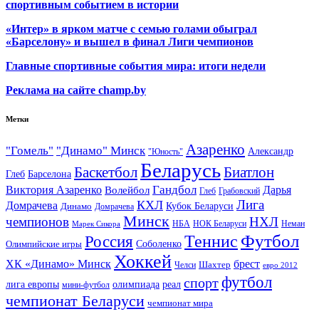
спортивным событием в истории
«Интер» в ярком матче с семью голами обыграл
«Барселону» и вышел в финал Лиги чемпионов
Главные спортивные события мира: итоги недели
Реклама на сайте champ.by
Метки
Азаренко
"Гомель"
"Динамо" Минск
Александр
"Юность"
Беларусь
Баскетбол
Биатлон
Глеб
Барселона
Гандбол
Виктория Азаренко
Волейбол
Дарья
Глеб
Грабовский
Лига
КХЛ
Домрачева
Кубок Беларуси
Динамо
Домрачева
Минск
чемпионов
НХЛ
НБА
Марек Сикора
НОК Беларуси
Неман
Футбол
Теннис
Россия
Олимпийские игры
Соболенко
Хоккей
ХК «Динамо» Минск
брест
Шахтер
Челси
евро 2012
футбол
спорт
олимпиада
лига европы
реал
мини-футбол
чемпионат Беларуси
чемпионат мира